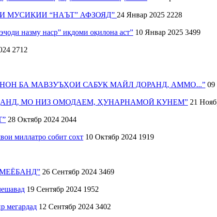
НРИ МУСИҚИИ “НАЪТ” АФЗОЯД”
24 Январ 2025
2228
ҷоди назму наср” иқдоми оқилона аст”
10 Январ 2025
3499
024
2712
ОН БА МАВЗУЪҲОИ САБУК МАЙЛ ДОРАНД, АММО...”
09
АНД, МО НИЗ ОМОДАЕМ, ҲУНАРНАМОӢ КУНЕМ”
21 Нояб
Т”
28 Октябр 2024
2044
ои миллатро собит сохт
10 Октябр 2024
1919
 МЕЁБАНД”
26 Сентябр 2024
3469
мешавад
19 Сентябр 2024
1952
р мегардад
12 Сентябр 2024
3402