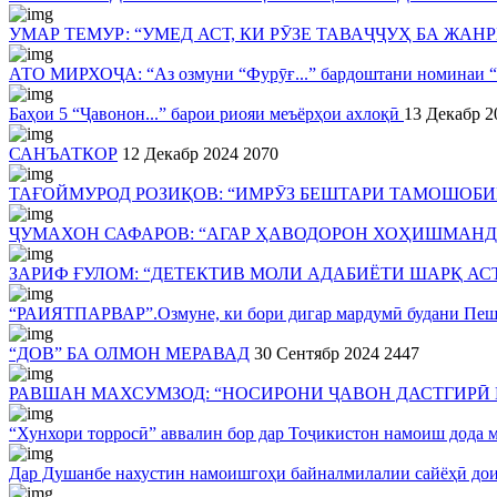
УМАР ТЕМУР: “УМЕД АСТ, КИ РӮЗЕ ТАВАҶҶУҲ БА ЖА
АТО МИРХОҶА: “Аз озмуни “Фурӯғ...” бардоштани номинаи “э
Баҳои 5 “Ҷавонон...” барои риояи меъёрҳои ахлоқӣ
13 Декабр 2
САНЪАТКОР
12 Декабр 2024
2070
ТАҒОЙМУРОД РОЗИҚОВ: “ИМРӮЗ БЕШТАРИ ТАМОШОБИН
ҶУМАХОН САФАРОВ: “АГАР ҲАВОДОРОН ХОҲИШМАНД
ЗАРИФ ҒУЛОМ: “ДЕТЕКТИВ МОЛИ АДАБИЁТИ ШАРҚ АС
“РАИЯТПАРВАР”.Озмуне, ки бори дигар мардумӣ будани Пешв
“ДОВ” БА ОЛМОН МЕРАВАД
30 Сентябр 2024
2447
РАВШАН МАХСУМЗОД: “НОСИРОНИ ҶАВОН ДАСТГИРӢ
“Хунхори торросӣ” аввалин бор дар Тоҷикистон намоиш дода 
Дар Душанбе нахустин намоишгоҳи байналмилалии сайёҳӣ дои