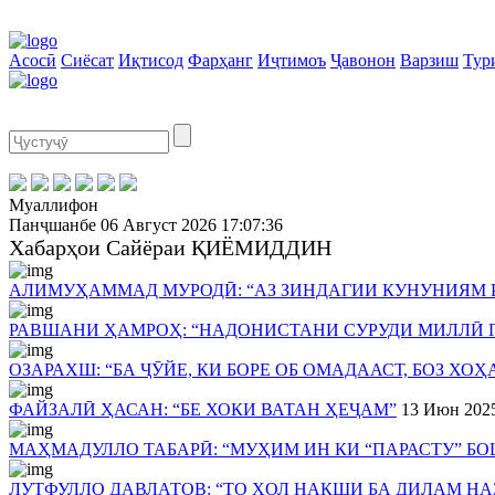
Асосӣ
Сиёсат
Иқтисод
Фарҳанг
Иҷтимоъ
Ҷавонон
Варзиш
Тур
Муаллифон
Панҷшанбе
06 Август 2026
17:07:36
Хабарҳои Сайёраи ҚИЁМИДДИН
АЛИМУҲАММАД МУРОДӢ: “АЗ ЗИНДАГИИ КУНУНИЯМ 
РАВШАНИ ҲАМРОҲ: “НАДОНИСТАНИ СУРУДИ МИЛЛӢ 
ОЗАРАХШ: “БА ҶӮЙЕ, КИ БОРЕ ОБ ОМАДААСТ, БОЗ ХО
ФАЙЗАЛӢ ҲАСАН: “БЕ ХОКИ ВАТАН ҲЕҶАМ”
13 Июн 202
МАҲМАДУЛЛО ТАБАРӢ: “МУҲИМ ИН КИ “ПАРАСТУ” БОШ
ЛУТФУЛЛО ДАВЛАТОВ: “ТО ҲОЛ НАҚШИ БА ДИЛАМ Н