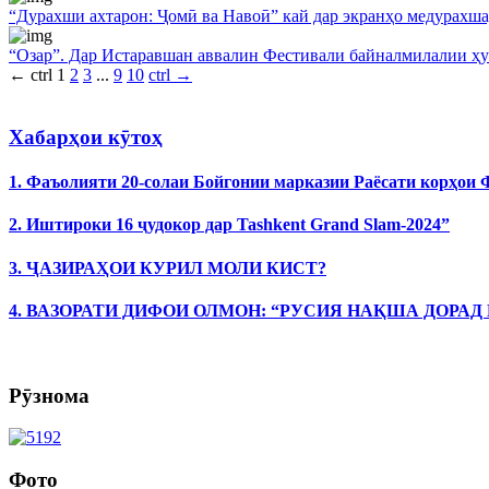
“Дурахши ахтарон: Ҷомӣ ва Навоӣ” кай дар экранҳо медурахш
“Озар”. Дар Истаравшан аввалин Фестивали байналмилалии ҳу
←
ctrl
1
2
3
...
9
10
ctrl
→
Хабарҳои кӯтоҳ
1. Фаъолияти 20-солаи Бойгонии марказии Раёсати корҳои
2. Иштироки 16 ҷудокор дар Tashkent Grand Slam-2024”
3. ҶАЗИРАҲОИ КУРИЛ МОЛИ КИСТ?
4. ВАЗОРАТИ ДИФОИ ОЛМОН: “РУСИЯ НАҚША ДОРАД
Рӯзнома
Фото