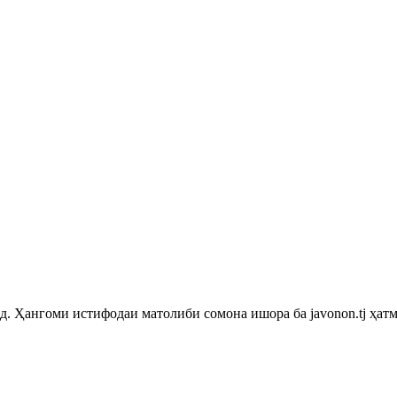
 Ҳангоми истифодаи матолиби сомона ишора ба javonon.tj ҳатм