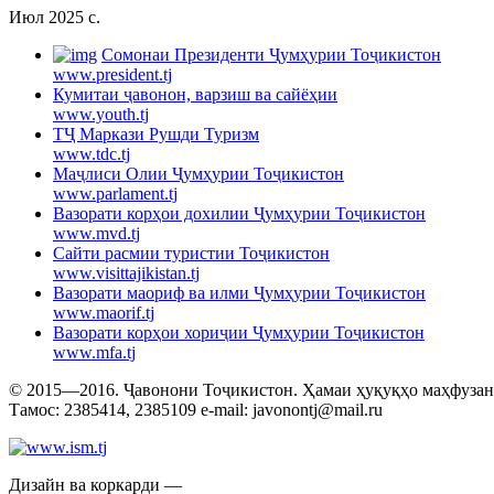
Июл 2025 c.
Cомонаи Президенти Ҷумҳурии Тоҷикистон
www.president.tj
Кумитаи ҷавонон, варзиш ва сайёҳии
www.youth.tj
ТҶ Маркази Рушди Туризм
www.tdc.tj
Маҷлиси Олии Ҷумҳурии Тоҷикистон
www.parlament.tj
Вазорати корҳои дохилии Ҷумҳурии Тоҷикистон
www.mvd.tj
Сайти расмии туристии Тоҷикистон
www.visittajikistan.tj
Вазорати маориф ва илми Ҷумҳурии Тоҷикистон
www.maorif.tj
Вазорати корҳои хориҷии Ҷумҳурии Тоҷикистон
www.mfa.tj
© 2015—2016. Ҷавонони Тоҷикистон. Ҳамаи ҳуқуқҳо маҳфузанд.
Тамос: 2385414, 2385109 e-mail: javonontj@mail.ru
Дизайн ва коркарди —