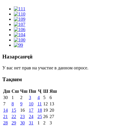
Назарсанҷӣ
У вас нет прав на участие в данном опросе.
Тақвим
Дш
Сш
Чш
Пш
Ҷ
Ш
Яш
30
1
2
3
4
5
6
7
8
9
10
11
12
13
14
15
16
17
18
19
20
21
22
23
24
25
26
27
28
29
30
31
1
2
3