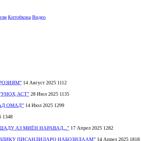
изм
Китобхона
Видео
РОЗИЯМ”
14 Август 2025
1112
ГУНОҲ АСТ”
28 Июл 2025
1135
ҲАД ОМАД”
14 Июл 2025
1299
5
1348
АДУ АЗ МИЁН НАРАВАД...”
17 Апрел 2025
1282
АЗДИКУ ПИСАНДИДАРО НАБОЗИДААМ”
14 Апрел 2025
1818