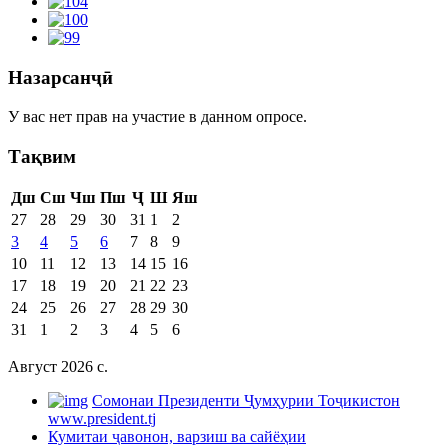
Назарсанҷӣ
У вас нет прав на участие в данном опросе.
Тақвим
Дш
Сш
Чш
Пш
Ҷ
Ш
Яш
27
28
29
30
31
1
2
3
4
5
6
7
8
9
10
11
12
13
14
15
16
17
18
19
20
21
22
23
24
25
26
27
28
29
30
31
1
2
3
4
5
6
Август 2026 c.
Cомонаи Президенти Ҷумҳурии Тоҷикистон
www.president.tj
Кумитаи ҷавонон, варзиш ва сайёҳии