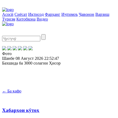
Асосӣ
Сиёсат
Иқтисод
Фарҳанг
Иҷтимоъ
Ҷавонон
Варзиш
Туризм
Китобхона
Видео
Фото
Шанбе
08 Август 2026
22:52:47
Бахшида ба 3000 солагии Ҳисор
← Ба қафо
Хабарҳои кӯтоҳ