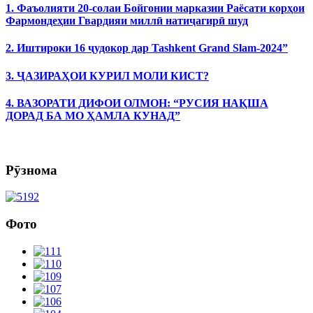
1. Фаъолияти 20-солаи Бойгонии марказии Раёсати корҳои
Фармондеҳии Гвардияи миллӣ натиҷагирӣ шуд
2. Иштироки 16 ҷудокор дар Tashkent Grand Slam-2024”
3. ҶАЗИРАҲОИ КУРИЛ МОЛИ КИСТ?
4. ВАЗОРАТИ ДИФОИ ОЛМОН: “РУСИЯ НАҚША
ДОРАД БА МО ҲАМЛА КУНАД”
Рӯзнома
Фото