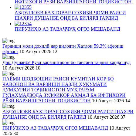
ИФТИХОРИ РӮЗИ ВАРЗИШГАРОНИ ТОҶИКИСТОН
АБДУЛЛОЕВ БАХТОВАР СОҲИБИ ҶОМИ РАИСИ
ШАҲРИ ДУШАНБЕ ОИД БА БИЛЯРД ГАРДИД
ПИРӮЗИҲО АЗ ТАВАҶҶУҲ ОҒОЗ МЕШАВАНД
Гардиши моли дохилӣ дар вилояти Хатлон 59,3% афзоиш
ёфтааст
10 Август 2026
12
Дар Душанбе Рӯзи варзишгарон бо тантана таҷлил карда шуд
10 Август 2026
10
ПАЁМИ ШОДБОШИИ РАИСИ КУМИТАИ КОР БО
ҶАВОНОН ВА ВАРЗИШИ НАЗДИ ҲУКУМАТИ
ҶУМҲУРИИ ТОҶИКИСТОН МУҲТАРАМ
ГУЛАҲМАДЗОДА ЗУЛФИҚОР АҲМАД БА ИФТИХОРИ
РӮЗИ ВАРЗИШГАРОНИ ТОҶИКИСТОН
10 Август 2026
14
АБДУЛЛОЕВ БАХТОВАР СОҲИБИ ҶОМИ РАИСИ ШАҲРИ
ДУШАНБЕ ОИД БА БИЛЯРД ГАРДИД
10 Август 2026
37
ПИРӮЗИҲО АЗ ТАВАҶҶУҲ ОҒОЗ МЕШАВАНД
10 Август
2026
30