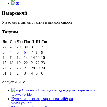
Назарсанҷӣ
У вас нет прав на участие в данном опросе.
Тақвим
Дш
Сш
Чш
Пш
Ҷ
Ш
Яш
27
28
29
30
31
1
2
3
4
5
6
7
8
9
10
11
12
13
14
15
16
17
18
19
20
21
22
23
24
25
26
27
28
29
30
31
1
2
3
4
5
6
Август 2026 c.
Cомонаи Президенти Ҷумҳурии Тоҷикистон
www.president.tj
Кумитаи ҷавонон, варзиш ва сайёҳии
www.youth.tj