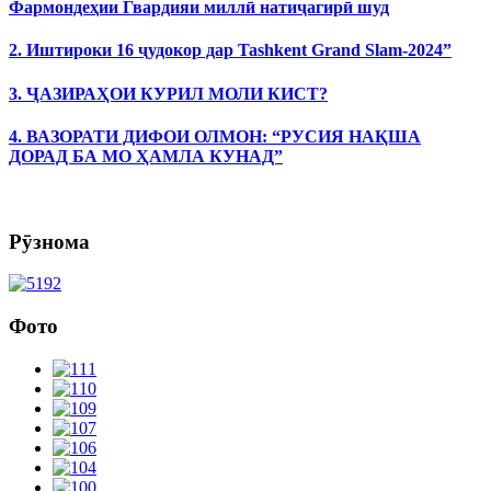
Фармондеҳии Гвардияи миллӣ натиҷагирӣ шуд
2. Иштироки 16 ҷудокор дар Tashkent Grand Slam-2024”
3. ҶАЗИРАҲОИ КУРИЛ МОЛИ КИСТ?
4. ВАЗОРАТИ ДИФОИ ОЛМОН: “РУСИЯ НАҚША
ДОРАД БА МО ҲАМЛА КУНАД”
Рӯзнома
Фото