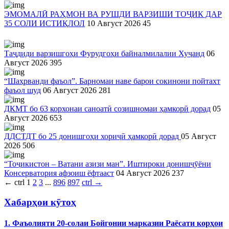
ЭМОМАЛӢ РАҲМОН ВА РУШДИ ВАРЗИШИ ТОҶИК ДАР
35 СОЛИ ИСТИҚЛОЛ
10 Август 2026
45
Таҷдиди варзишгоҳи Фурудгоҳи байналмилалии Хуҷанд
06
Август 2026
395
“Шаҳрванди фаъол”. Барномаи наве барои сокинони пойтахт
фаъол шуд
06 Август 2026
281
ДКМТ бо 63 корхонаи саноатӣ созишномаи ҳамкорӣ дорад
05
Август 2026
653
ДДСТДТ бо 25 донишгоҳи хориҷӣ ҳамкорӣ дорад
05 Август
2026
506
“Тоҷикистон – Ватани азизи ман”. Иштироки донишҷӯёни
Консерватория афзоиш ёфтааст
04 Август 2026
237
←
ctrl
1
2
3
...
896
897
ctrl
→
Хабарҳои кӯтоҳ
1. Фаъолияти 20-солаи Бойгонии марказии Раёсати корҳои