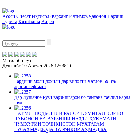
Асосӣ
Сиёсат
Иқтисод
Фарҳанг
Иҷтимоъ
Ҷавонон
Варзиш
Туризм
Китобхона
Видео
Матолиби рӯз
Душанбе
10 Август 2026
12:06:20
Гардиши моли дохилӣ дар вилояти Хатлон 59,3%
афзоиш ёфтааст
Дар Душанбе Рӯзи варзишгарон бо тантана таҷлил карда
шуд
ПАЁМИ ШОДБОШИИ РАИСИ КУМИТАИ КОР БО
ҶАВОНОН ВА ВАРЗИШИ НАЗДИ ҲУКУМАТИ
ҶУМҲУРИИ ТОҶИКИСТОН МУҲТАРАМ
ГУЛАҲМАДЗОДА ЗУЛФИҚОР АҲМАД БА