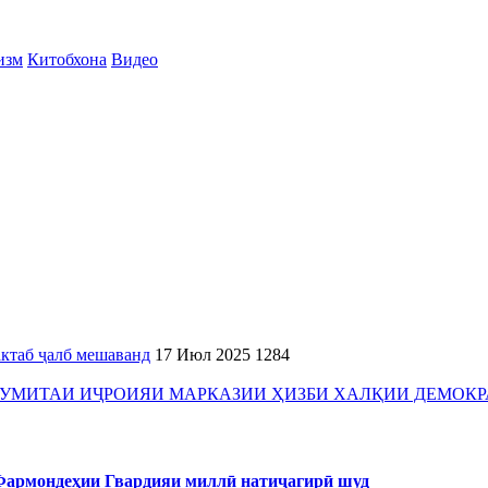
изм
Китобхона
Видео
актаб ҷалб мешаванд
17 Июл 2025
1284
УМИТАИ ИҶРОИЯИ МАРКАЗИИ ҲИЗБИ ХАЛҚИИ ДЕМОК
 Фармондеҳии Гвардияи миллӣ натиҷагирӣ шуд