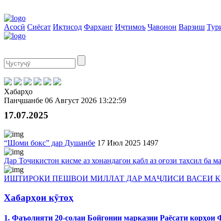
Асосӣ
Сиёсат
Иқтисод
Фарҳанг
Иҷтимоъ
Ҷавонон
Варзиш
Тур
Хабарҳо
Панҷшанбе
06 Август 2026
13:22:59
17.07.2025
“Шоми бокс” дар Душанбе
17 Июл 2025
1497
Дар Тоҷикистон қисме аз хонандагон қабл аз оғози таҳсил ба м
ИШТИРОКИ ПЕШВОИ МИЛЛАТ ДАР МАҶЛИСИ ВАСЕИ К
Хабарҳои кӯтоҳ
1. Фаъолияти 20-солаи Бойгонии марказии Раёсати корҳои