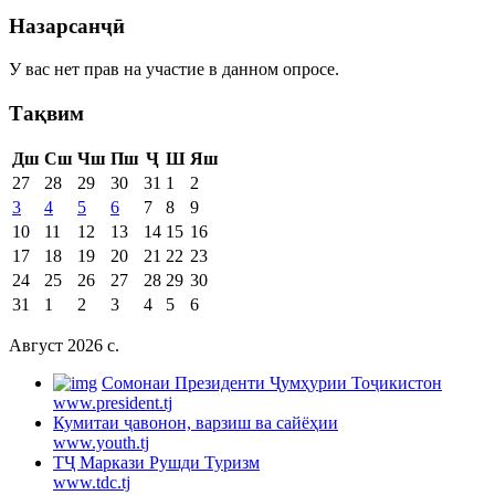
Назарсанҷӣ
У вас нет прав на участие в данном опросе.
Тақвим
Дш
Сш
Чш
Пш
Ҷ
Ш
Яш
27
28
29
30
31
1
2
3
4
5
6
7
8
9
10
11
12
13
14
15
16
17
18
19
20
21
22
23
24
25
26
27
28
29
30
31
1
2
3
4
5
6
Август 2026 c.
Cомонаи Президенти Ҷумҳурии Тоҷикистон
www.president.tj
Кумитаи ҷавонон, варзиш ва сайёҳии
www.youth.tj
ТҶ Маркази Рушди Туризм
www.tdc.tj