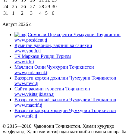
24
25
26
27
28
29
30
31
1
2
3
4
5
6
Август 2026 c.
Cомонаи Президенти Ҷумҳурии Тоҷикистон
www.president.tj
Кумитаи ҷавонон, варзиш ва сайёҳии
www.youth.tj
ТҶ Маркази Рушди Туризм
www.tdc.tj
Маҷлиси Олии Ҷумҳурии Тоҷикистон
www.parlament.tj
Вазорати корҳои дохилии Ҷумҳурии Тоҷикистон
www.mvd.tj
Сайти расмии туристии Тоҷикистон
www.visittajikistan.tj
Вазорати маориф ва илми Ҷумҳурии Тоҷикистон
www.maorif.tj
Вазорати корҳои хориҷии Ҷумҳурии Тоҷикистон
www.mfa.tj
© 2015—2016. Ҷавонони Тоҷикистон. Ҳамаи ҳуқуқҳо
маҳфузанд. Ҳангоми истифодаи матолиби сомона ишора ба