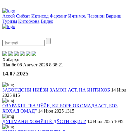
Асосӣ
Сиёсат
Иқтисод
Фарҳанг
Иҷтимоъ
Ҷавонон
Варзиш
Туризм
Китобхона
Видео
Хабарҳо
Шанбе
08 Август 2026
8:38:21
14.07.2025
ЗАБОНДОНӢ НИЁЗИ ЗАМОН АСТ, НА ИНТИХОБ
14 Июл
2025
915
ОЗАРАХШ: “БА ҶӮЙЕ, КИ БОРЕ ОБ ОМАДААСТ, БОЗ
ХОҲАД ОМАД”
14 Июл 2025
1315
ДУШМАНИ ХОМӮШ Ё ДӮСТИ ОҚИЛ?
14 Июл 2025
1095