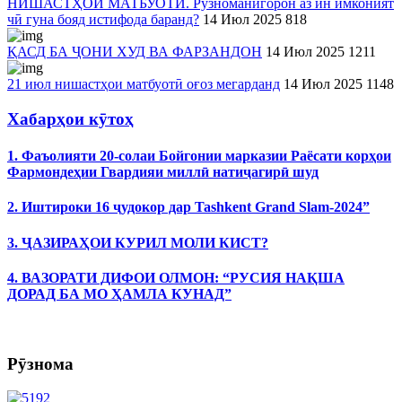
НИШАСТҲОИ МАТБУОТӢ. Рӯзноманигорон аз ин имконият
чӣ гуна бояд истифода баранд?
14 Июл 2025
818
ҚАСД БА ҶОНИ ХУД ВА ФАРЗАНДОН
14 Июл 2025
1211
21 июл нишастҳои матбуотӣ оғоз мегарданд
14 Июл 2025
1148
Хабарҳои кӯтоҳ
1. Фаъолияти 20-солаи Бойгонии марказии Раёсати корҳои
Фармондеҳии Гвардияи миллӣ натиҷагирӣ шуд
2. Иштироки 16 ҷудокор дар Tashkent Grand Slam-2024”
3. ҶАЗИРАҲОИ КУРИЛ МОЛИ КИСТ?
4. ВАЗОРАТИ ДИФОИ ОЛМОН: “РУСИЯ НАҚША
ДОРАД БА МО ҲАМЛА КУНАД”
Рӯзнома