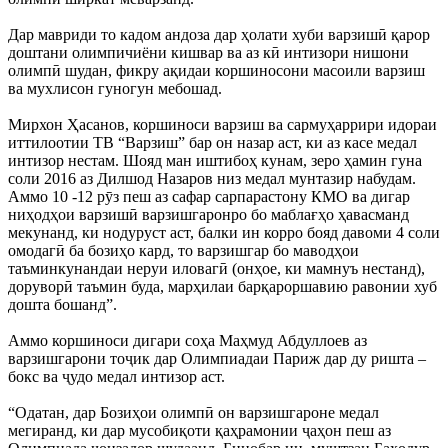
Дар мавриди то кадом андоза дар ҳолати хуби варзишӣ қарор
доштани олимпичиёни кишвар ва аз кӣ интизори нишони
олимпӣ шудан, фикру ақидаи коршиносони масоили варзиш
ва мухлисон гуногун мебошад.
Мирхон Ҳасанов, коршиноси варзиш ва сармуҳаррири идораи
иттилоотии ТВ “Варзиш” бар он назар аст, ки аз касе медал
интизор нестам. Шояд ман иштибоҳ кунам, зеро ҳамин гуна
соли 2016 аз Дилшод Назаров низ медал мунтазир набудам.
Аммо 10 -12 рӯз пеш аз сафар сарпарастону КМО ва дигар
ниҳодҳои варзишӣ варзишгаронро бо маблағҳо ҳавасманд
мекунанд, ки нодуруст аст, балки ин корро бояд давоми 4 соли
омодагӣ ба бозиҳо кард, то варзишгар бо маводҳои
таъминкунандаи неруи иловагӣ (онҳое, ки мамнуъ нестанд),
доруворӣ таъмин буда, марҳилаи барқароршавию равонии хуб
дошта бошанд”.
Аммо коршиноси дигари соҳа Маҳмуд Абдуллоев аз
варзишгарони тоҷик дар Олимпиадаи Париж дар ду ришта –
бокс ва ҷудо медал интизор аст.
“Одатан, дар Бозиҳои олимпӣ он варзишгароне медал
мегиранд, ки дар мусобиқоти қаҳрамонии ҷаҳон пеш аз