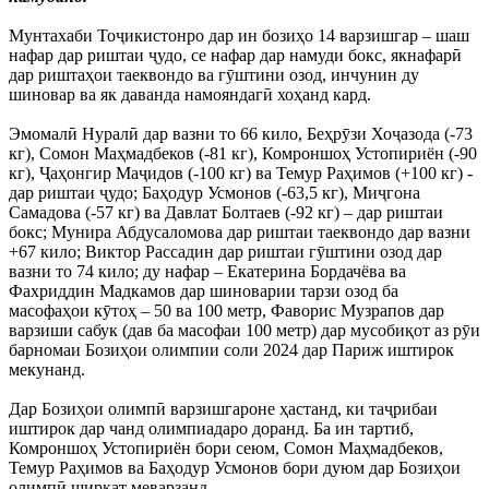
Мунтахаби Тоҷикистонро дар ин бозиҳо 14 варзишгар – шаш
нафар дар риштаи ҷудо, се нафар дар намуди бокс, якнафарӣ
дар риштаҳои таеквондо ва гӯштини озод, инчунин ду
шиновар ва як даванда намояндагӣ хоҳанд кард.
Эмомалӣ Нуралӣ дар вазни то 66 кило, Беҳрӯзи Хоҷазода (-73
кг), Сомон Маҳмадбеков (-81 кг), Комроншоҳ Устопириён (-90
кг), Ҷаҳонгир Маҷидов (-100 кг) ва Темур Раҳимов (+100 кг) -
дар риштаи ҷудо; Баҳодур Усмонов (-63,5 кг), Миҷгона
Самадова (-57 кг) ва Давлат Болтаев (-92 кг) – дар риштаи
бокс; Мунира Абдусаломова дар риштаи таеквондо дар вазни
+67 кило; Виктор Рассадин дар риштаи гӯштини озод дар
вазни то 74 кило; ду нафар – Екатерина Бордачёва ва
Фахриддин Мадкамов дар шиноварии тарзи озод ба
масофаҳои кӯтоҳ – 50 ва 100 метр, Фаворис Музрапов дар
варзиши сабук (дав ба масофаи 100 метр) дар мусобиқот аз рӯи
барномаи Бозиҳои олимпии соли 2024 дар Париж иштирок
мекунанд.
Дар Бозиҳои олимпӣ варзишгароне ҳастанд, ки таҷрибаи
иштирок дар чанд олимпиадаро доранд. Ба ин тартиб,
Комроншоҳ Устопириён бори сеюм, Сомон Маҳмадбеков,
Темур Раҳимов ва Баҳодур Усмонов бори дуюм дар Бозиҳои
олимпӣ ширкат меварзанд.