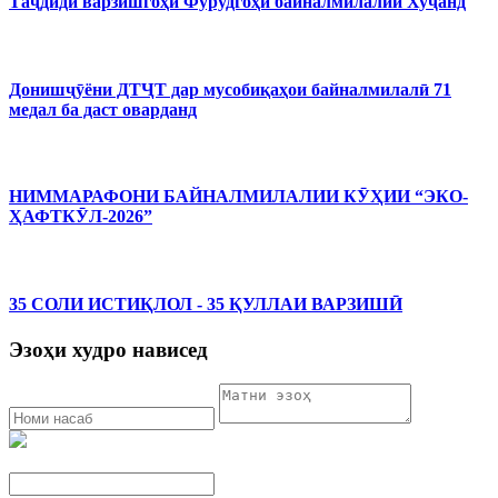
Таҷдиди варзишгоҳи Фурудгоҳи байналмилалии Хуҷанд
Донишҷӯёни ДТҶТ дар мусобиқаҳои байналмилалӣ 71
медал ба даст оварданд
НИММАРАФОНИ БАЙНАЛМИЛАЛИИ КӮҲИИ “ЭКО-
ҲАФТКӮЛ-2026”
35 СОЛИ ИСТИҚЛОЛ - 35 ҚУЛЛАИ ВАРЗИШӢ
Эзоҳи худро нависед