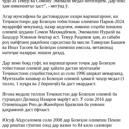
ҷудо аз Темур ва Сомону Эмомалӣ медал интизорем. Дар бокс
ҳам имкониятҳо ҳаст”, - мегӯяд ӯ.
Агар мунсифона ба дастовардҳои охири варзишгароне, ки
Тоҷикистонро дар Бозиҳои тобистонаи олимпии Париж-2024
муаррифӣ мекунанд, назар андозем, имкони соҳиби нишони
олимпӣ шудани Сомон Маҳмадбеков, Эмомалии Нуралӣ ва
Баҳодур Усмонов бештар аст. Темур Раҳимов ҳам, аз сабаби
роҳ наёфтани рақибони сарсахташ ба мисли Тамерлан Башаев
ва Инал Тасоев ба Бозиҳои олимпии имсола, метавонад
натиҷаи назаррас нишон диҳад.
Дар зимн бояд гуфт, ки варзишгарони тоҷик дар Бозиҳои
тобистонаи олимпӣ дар ҳайати дастаи мунтахаби
Тоҷикистони соҳибистиқлол аз соли 1996 ширкат меварзанд.
Мунтахаби кишвар аз Бозиҳои олимпӣ ҳамагӣ чаҳор медал (1
тилло, 1 нуқра ва 2 биринҷӣ) ба даст овардааст.
Ягона медали тиллои Тоҷикистон дар Бозиҳои олимпӣ ба
гурзандоз Дилшод Назаров марбут аст. Ӯ соли 2016 дар
Олимпиадаи Рио-де-Жанейрои Бразилия ба унвони
қаҳрамонӣ даст ёфтааст.
Юсуф Абдусаломов соли 2008 дар Бозиҳои олимпии Пекин
дар риштаи гӯштии озод дар вазни то 84 кило сазовори