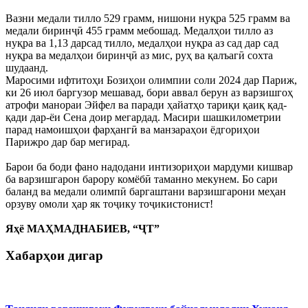
Вазни медали тилло 529 грамм, нишони нуқра 525 грамм ва
медали биринҷӣ 455 грамм мебошад. Медалҳои тилло аз
нуқра ва 1,13 дарсад тилло, медалҳои нуқра аз сад дар сад
нуқра ва медалҳои биринҷӣ аз мис, руҳ ва қалъагӣ сохта
шудаанд.
Маросими ифтитоҳи Бозиҳои олимпии соли 2024 дар Париж,
ки 26 июл баргузор мешавад, бори аввал берун аз варзишгоҳ
атрофи манораи Эйфел ва паради ҳайатҳо тариқи қаиқ қад-
қади дар-ёи Сена доир мегардад. Масири шашкилометрии
парад намоишҳои фарҳангӣ ва манзараҳои ёдгориҳои
Парижро дар бар мегирад.
Барои ба боди фано надодани интизориҳои мардуми кишвар
ба варзишгарон барору комёбӣ таманно мекунем. Бо сари
баланд ва медали олимпӣ баргаштани варзишгарони меҳан
орзуву омоли ҳар як тоҷику тоҷикистонист!
Яҳё МАҲМАДНАБИЕВ, “ҶТ”
Хабарҳои дигар