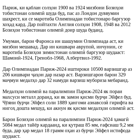
Париж, ки қаблан солҳои 1900 ва 1924 мизбони Бозиҳои
тобистонаи олимпӣ шуда буд, пас аз Лондон дуввумин
шаҳрест, ки се маротиба Олимпиадаи тобистонаро баргузор
хоҳад кард. Дар пойтахти Англия солҳои 1908, 1948 ва 2012
Бозиҳои тобистонаи олимпӣ доир шуда буданд.
Умуман, барои Фаронса ин шашумин Олимпиада аст, ки
мизбон мешавад. Дар ин кишвари аврупоӣ, инчунин, се
маротиба Бозиҳои зимистонаи олимпӣ баргузор шудааст:
Шамонӣ-1924, Гренобл-1968, Албертвил-1992.
Дар Олимпиадаи Париж-2024 иштироки 10500 варзишгар аз
206 кишвари ҷаҳон дар назар аст. Варзишгарон барои 329
маҷмуи медалҳо дар 32 намуди варзиш мубориза мебаранд.
Медалҳои олимпӣ ва паралимпии Париж-2024 як пораи
махсуси металл доранд, ки як замон қисми бурҷи Эйфел буд.
Чӯяни бурҷи Эйфел соли 1889 ҳангоми азнавсозӣ гирифта ва
нигоҳ дошта мешуд, ки акнун як қисми медалҳои олимпӣ аст.
Барои Бозиҳои олимпӣ ва паралимпии Париж-2024 ҳамагӣ
5084 медал тайёр кардаанд, ки қутраш 85 мм, ғафсиаш 9,2 мм
буда, дар ҳар медал 18 грамм оҳан аз бурҷи Эйфел истифода
шудааст.