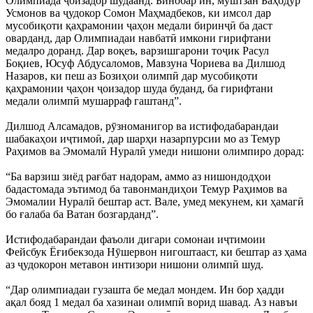
Олимпиада ҷоизадор шудаанд. Бинобар ин, муштзан Баҳодур
Усмонов ва ҷудокор Сомон Маҳмадбеков, ки имсол дар
мусобиқоти қаҳрамонии ҷаҳон медали биринҷӣ ба даст
оварданд, дар Олимпиадаи навбатӣ имкони гирифтани
медалро доранд. Дар воқеъ, варзишгарони тоҷик Расул
Боқиев, Юсуф Абдусаломов, Мавзуна Чориева ва Дилшод
Назаров, ки пеш аз Бозиҳои олимпӣ дар мусобиқоти
қаҳрамонии ҷаҳон ҷоизадор шуда буданд, ба гирифтани
медали олимпӣ мушарраф гаштанд”.
Дилшод Алсамадов, рӯзноманигор ва истифодабарандаи
шабакаҳои иҷтимоӣ, дар шарҳи назарпурсии мо аз Темур
Раҳимов ва Эмомалӣ Нуралӣ умеди нишони олимпиро дорад:
“Ба варзиш зиёд рағбат надорам, аммо аз нишондодҳои
бадастомада эътимод ба тавонмандиҳои Темур Раҳимов ва
Эмомалии Нуралӣ бештар аст. Вале, умед мекунем, ки ҳамагӣ
бо ғалаба ба Ватан бозгарданд”.
Истифодабарандаи фаъоли дигари сомонаи иҷтимоии
Фейсбук Ёғибекзода Нӯшервон нигоштааст, ки бештар аз ҳама
аз ҷудокорон метавон интизори нишони олимпӣ шуд.
“Дар олимпиадаи гузашта бе медал мондем. Ин бор ҳадди
ақал бояд 1 медал ба хазинаи олимпӣ ворид шавад. Аз навъи