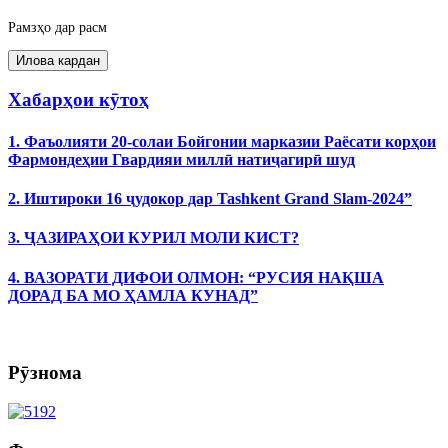
Рамзҳо дар расм
Хабарҳои кӯтоҳ
1. Фаъолияти 20-солаи Бойгонии марказии Раёсати корҳои
Фармондеҳии Гвардияи миллӣ натиҷагирӣ шуд
2. Иштироки 16 ҷудокор дар Tashkent Grand Slam-2024”
3. ҶАЗИРАҲОИ КУРИЛ МОЛИ КИСТ?
4. ВАЗОРАТИ ДИФОИ ОЛМОН: “РУСИЯ НАҚША
ДОРАД БА МО ҲАМЛА КУНАД”
Рӯзнома