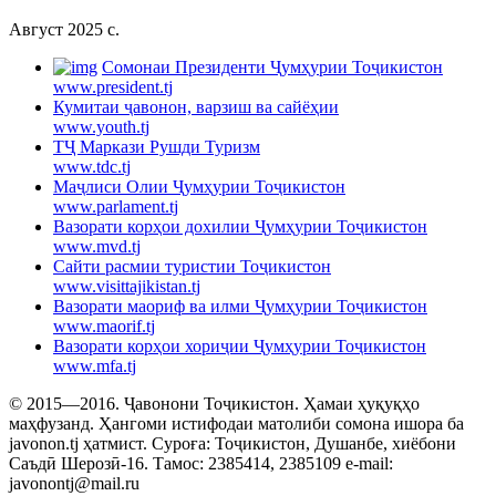
Август 2025 c.
Cомонаи Президенти Ҷумҳурии Тоҷикистон
www.president.tj
Кумитаи ҷавонон, варзиш ва сайёҳии
www.youth.tj
ТҶ Маркази Рушди Туризм
www.tdc.tj
Маҷлиси Олии Ҷумҳурии Тоҷикистон
www.parlament.tj
Вазорати корҳои дохилии Ҷумҳурии Тоҷикистон
www.mvd.tj
Сайти расмии туристии Тоҷикистон
www.visittajikistan.tj
Вазорати маориф ва илми Ҷумҳурии Тоҷикистон
www.maorif.tj
Вазорати корҳои хориҷии Ҷумҳурии Тоҷикистон
www.mfa.tj
© 2015—2016. Ҷавонони Тоҷикистон. Ҳамаи ҳуқуқҳо
маҳфузанд. Ҳангоми истифодаи матолиби сомона ишора ба
javonon.tj ҳатмист. Суроға: Тоҷикистон, Душанбе, хиёбони
Саъдӣ Шерозӣ-16. Тамос: 2385414, 2385109 e-mail:
javonontj@mail.ru