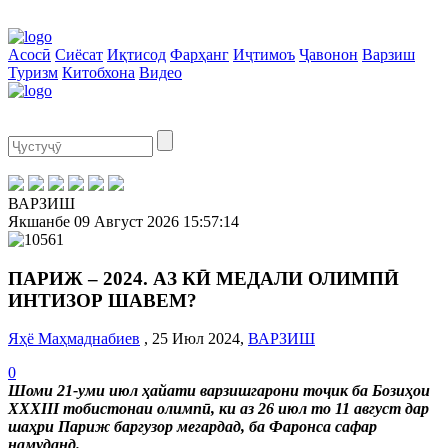
Асосӣ
Сиёсат
Иқтисод
Фарҳанг
Иҷтимоъ
Ҷавонон
Варзиш
Туризм
Китобхона
Видео
ВАРЗИШ
Якшанбе
09 Август 2026
15:57:14
ПАРИЖ – 2024. АЗ КӢ МЕДАЛИ ОЛИМПӢ
ИНТИЗОР ШАВЕМ?
Яҳё Маҳмаднабиев
, 25 Июл 2024,
ВАРЗИШ
0
Шоми 21-уми июл ҳайати варзишгарони тоҷик ба Бозиҳои
XXXIII тобистонаи олимпӣ, ки аз 26 июл то 11 август дар
шаҳри Париж баргузор мегардад, ба Фаронса сафар
намуданд.