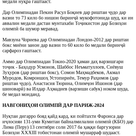
медали нуқра гаштааст.
Дар Олимпиадаи Пекин Расул Боқиев дар риштаи ҷудо дар
вазни то 73 кило бо нишон биринҷӣ мукофотонида шуд, ки ин
аввалин медали дастаи мунтахаби Тоҷикистон дар Бозиҳои
олимпӣ ба шумор меравад.
Мавзуна Чориева дар Олимпиадаи Лондон-2012 дар риштаи
бокс миёни занон дар вазни то 60 кило бо медали биринҷӣ
сарфароз гаштааст.
Аммо дар Олимпиадаи Токио-2020 ҳамаи даҳ варзишгари
тоҷик - Баҳодур Усмонов, Шаббос Неъматуллоев, Сиёвуш
Зуҳуров (дар риштаи бокс), Сомон Маҳмадбеков, Акмал
Муродов, Комроншоҳ Устопириён, Темур Раҳимов (дар
риштаи ҷудо), Анастасия Тюрина, Олимҷон Ишонов (дар
шиноварӣ) ва Илдар Аҳмадиев (варзиши сабук) ноком шуда,
бе медал монданд.
НАВГОНИҲОИ ОЛИМПӢ ДАР ПАРИЖ-2024
Нуқтаи дигарро бояд қайд кард, ки пойтахти Фаронса дар
иҷлосияи 131-уми Кумитаи байналмилалии олимпӣ (КБО) дар
Лима (Перу) 13 сентябри соли 2017 ба ҳаққи баргузории
Бозиҳои XXXIII тобистонаи олимпӣ мушарраф шудааст.