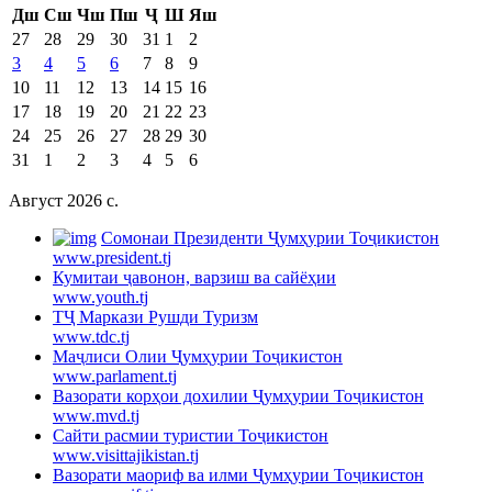
Дш
Сш
Чш
Пш
Ҷ
Ш
Яш
27
28
29
30
31
1
2
3
4
5
6
7
8
9
10
11
12
13
14
15
16
17
18
19
20
21
22
23
24
25
26
27
28
29
30
31
1
2
3
4
5
6
Август 2026 c.
Cомонаи Президенти Ҷумҳурии Тоҷикистон
www.president.tj
Кумитаи ҷавонон, варзиш ва сайёҳии
www.youth.tj
ТҶ Маркази Рушди Туризм
www.tdc.tj
Маҷлиси Олии Ҷумҳурии Тоҷикистон
www.parlament.tj
Вазорати корҳои дохилии Ҷумҳурии Тоҷикистон
www.mvd.tj
Сайти расмии туристии Тоҷикистон
www.visittajikistan.tj
Вазорати маориф ва илми Ҷумҳурии Тоҷикистон