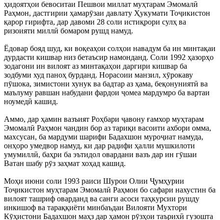
ҳидоятҳои бевоситаи Пешвои миллат муҳтарам Эмомалӣ
Раҳмон, дастгирии ҳамарӯзаи давлату Ҳукумати Тоҷикистон
қарор гирифта, дар давоми 28 соли истиқрори сулҳ ва
ризоияти миллӣ бомаром рушд намуд.
Ёдовар бояд шуд, ки воқеаҳои солҳои навадум ба ин минтақаи
дурдасти кишвар низ бетаъсир намонданд. Соли 1992 ҳазорҳо
зодагони ин вилоят аз минтақаҳои даргири кишвар ба
зодбуми худ паноҳ бурданд. Норасоии манзил, хӯрокаву
пӯшока, зимистони хунук ва бадтар аз ҳама, беқонуниятӣ ва
маълуму равшан набудани фардои ҷомеа мардумро ба вартаи
ноумедӣ кашид.
Аммо, дар ҳамин вазъият Роҳбари ҷавону ғамхор муҳтарам
Эмомалӣ Раҳмон чандин бор аз тариқи васоити ахбори омма,
махсусан, ба мардуми шарифи Бадахшон муроҷиат намуда,
онҳоро умедвор намуд, ки дар радифи ҳалли мушкилоти
умумиллӣ, баҳри ба эътидол овардани вазъ дар ин гӯшаи
Ватан шабу рӯз заҳмат хоҳад кашид.
Моҳи июни соли 1993 раиси Шурои Олии Ҷумҳурии
Тоҷикистон муҳтарам Эмомалӣ Раҳмон бо сафари нахустин ба
вилоят ташриф оварданд ва санги асоси таҳкурсии рушду
инкишоф ва тараққиёти минбаъдаи Вилояти Мухтори
Кӯҳистони Бадахшон маҳз дар ҳамон рӯзҳои таърихӣ гузошта