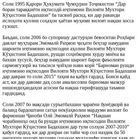
Соли 1995 Қарори Ҳукумати Ҷумҳурии Тоҷикистон “Дар
бораи тараққиёти иқтисодӣ-иҷтимоии Вилояти Мухтори
Кӯҳистони Бадахшон” ба тасвиб расид, ки дар раванди
ислоҳоти куллии соҳаҳои ҳаётан муҳими вилоят нақши хосса
гузошт.
Баъдан, соли 2006 бо супоришу дастурҳои бевоситаи Роҳбари
давлат муҳтарам Эмомалӣ Раҳмон ҷиҳати беҳтар намудани
шароити иҷтимоию иқтисодии аҳолии Вилояти Мухтори
Кӯҳистони Бадахшон, рушди соҳибкории хурду миёна ва
бахши хусусӣ, беҳтар намудани шароит барои фаъолияти
сармоягузорӣ ва таъсиси ҷойҳои нави корӣ “Барномаи рушди
иҷтимоию иқтисодии Вилояти Мухтори Кӯҳистони Бадахшон
дар давраи то соли 2015” таҳия ва қабул гардид. Боиси қайд
аст, ки дар давоми даҳ соли амалисозии барномаи мазкур
нишондиҳандаҳои асосии ба нақша гирифташуда таъмин
гардиданд.
Соли 2007 бо мақсади суръатбахшии ҷараёни бунёдкорӣ ва
баланд бардоштани сатҳи некӯаҳволии мардуми вилоят бо
фармоиши Ҷаноби Олӣ Эмомалӣ Раҳмон “Нақшаи
чорабиниҳо оид ба рушди иҷтимоию иқтисодии Вилояти
Мухтори Кӯҳистони Бадахшон дар тули солҳои 2007-2010”
қабул гардид, ки дар доираи он тайи чор сол наздик ба 50
иншооти ниҳоят муҳими соҳаҳои мухталифи хоҷагии халқ аз