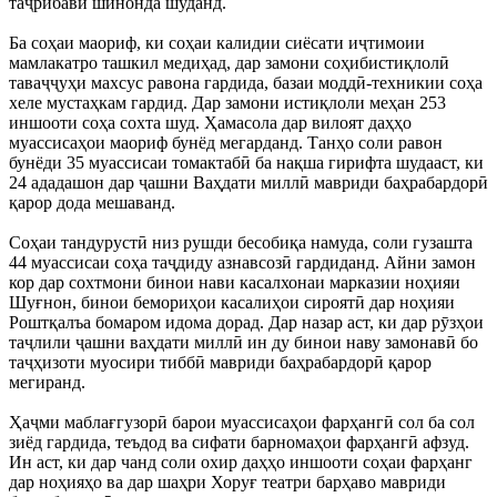
таҷрибавӣ шинонда шуданд.
Ба соҳаи маориф, ки соҳаи калидии сиёсати иҷтимоии
мамлакатро ташкил медиҳад, дар замони соҳибистиқлолӣ
таваҷҷуҳи махсус равона гардида, базаи моддӣ-техникии соҳа
хеле мустаҳкам гардид. Дар замони истиқлоли меҳан 253
иншооти соҳа сохта шуд. Ҳамасола дар вилоят даҳҳо
муассисаҳои маориф бунёд мегарданд. Танҳо соли равон
бунёди 35 муассисаи томактабӣ ба нақша гирифта шудааст, ки
24 ададашон дар ҷашни Ваҳдати миллӣ мавриди баҳрабардорӣ
қарор дода мешаванд.
Соҳаи тандурустӣ низ рушди бесобиқа намуда, соли гузашта
44 муассисаи соҳа таҷдиду азнавсозӣ гардиданд. Айни замон
кор дар сохтмони бинои нави касалхонаи марказии ноҳияи
Шуғнон, бинои бемориҳои касалиҳои сироятӣ дар ноҳияи
Роштқалъа бомаром идома дорад. Дар назар аст, ки дар рӯзҳои
таҷлили ҷашни ваҳдати миллӣ ин ду бинои наву замонавӣ бо
таҷҳизоти муосири тиббӣ мавриди баҳрабардорӣ қарор
мегиранд.
Ҳаҷми маблағгузорӣ барои муассисаҳои фарҳангӣ сол ба сол
зиёд гардида, теъдод ва сифати барномаҳои фарҳангӣ афзуд.
Ин аст, ки дар чанд соли охир даҳҳо иншооти соҳаи фарҳанг
дар ноҳияҳо ва дар шаҳри Хоруғ театри барҳаво мавриди