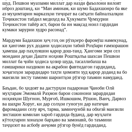
шуд. Пешвои муаззами миллат дар назди фаъолони вилоят
иброз доштанд, ки “Ман аминам, ки шумо Бадахшонро ба яке
аз муҳимтарин марказҳои тиҷорат ва саёҳати байналхалқии
Тоҷикистон табдил медиҳед ва Ҳукумати Ҷумҳурии
Тоҷикистон тайёр аст, барои ба ин мақсад ноил гардидан
кумаки зарурии худро расонад”.
Мардуми Бадахшон ҳеҷ гоҳ он рӯзҳоеро фаромӯш намекунад,
ки ҳангоми рух додани ҳодисаҳои табиӣ Роҳбари ғамхорашон
ҳамеша дар паҳлуяшон қарор дош-танд. Ҳангоми зери сел
мондани деҳаи Дашти ноҳияи Роштқалъа шахсан Пешвои
миллат ба ҷойи ҳодиса ҳозир шуда, тасаллибахш ва
ғамшарики наздикон ва ақрабои фавтидагон гардиданд,
хоҷагиҳои зарардидаро таҳти ҳимояти худ қарор доданд ва бо
манзили зисту тамоми шароитҳои рӯзгор таъмин намуданд.
Баъдан, бо ҳидоят ва дастурҳои падаронаи Ҷаноби Олӣ
муҳтарам Эмомалӣ Раҳмон барои сокинони зарардидаи
ноҳияҳои Шуғнон, Мурғоб, Ишкошим, Рӯшон, Ванҷ, Дарвоз
ва шаҳри Хоруғ, ки дар солҳои гуногун дар натиҷаи
фаромадани селу ярч, тарма, заминҷунбӣ ва обхезӣ манзили
зисташон комилан хароб гардида буданд, дар муҳлати
кӯтоҳтарин хонаҳои барҳаво ва замонавӣ, бо таъмини
таҷҳизот ва асбобу анҷоми рӯзгор бунёд гардиданд.