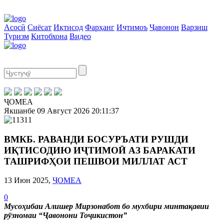
Асосӣ
Сиёсат
Иқтисод
Фарҳанг
Иҷтимоъ
Ҷавонон
Варзиш
Туризм
Китобхона
Видео
ҶОМЕА
Якшанбе
09 Август 2026
20:11:37
ВМКБ. РАВАНДИ БОСУРЪАТИ РУШДИ
ИҚТИСОДИЮ ИҶТИМОӢ АЗ БАРАКАТИ
ТАШРИФҲОИ ПЕШВОИ МИЛЛАТ АСТ
13 Июн 2025,
ҶОМЕА
0
Мусоҳибаи Алишер Мирзонабот бо мухбири минтақавии
рӯзномаи “Ҷавонони Тоҷикистон”