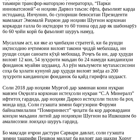
таъмири трансфор-маторҳою генераторҳо, “Парки
инноватсионӣ”-и ноҳияи Дарвоз таъсис ёфта, фаъолият карда
истодаанд. Инчунин, бо супориши бевоситаи Президенти
мамлакат Эмомалӣ Раҳмон дар ноҳияи Шуғнон корхонаи
коркарди ғалла бо иқтидори то 60 тонна орд дар як шабонарӯз
бо 60 ҷойи корӣ ба фаъолият шуруъ намуд.
Мусаллам аст, ки яке аз ҷанбаҳои стратегӣ, ки ба рушди
иқтисодию иҷтимоии вилоят такони ҷиддӣ мебахшад, ин
рушди соҳаи саноати кӯҳӣ мебошад. Роҷеъ ба ин, дар ҳудуди
вилоят 12 кон, 54 зуҳуроти маъдан бо 24 намуди канданиҳои
фоиданок муайян шудаанд. Аз рӯи маълумоти мутахассисони
соҳа ба ҳолати кунунӣ дар ҳудуди вилоят зиёда аз 200
зуҳуроти канданиҳои фоиданок ба қайд гирифта шудааст.
Соли 2018 дар ноҳияи Мурғоб дар заминаи кони нуқраи
мавзеи Оқҷилга корхонаи истеҳсоли нуқраи “С.А Минералз”
ифтитоҳ гардида, дар ноҳияи Дарвоз истеҳсоли тилло ба роҳ
монда шуд. Соли гузашта зимни баргузории Форуми
байналмилалии “Помиринвест” ҷиҳати ба кор даровардани
конҳои маъдани литий дар ноҳияҳои Шуғнон ва Ишкошим бо
амалисозии лоиҳаҳо шуруъ гардид.
Бо мақсади иҷрои дастури Сарвари давлат, соли гузашта
зимни ташрифи Пешвои миллат ба вилоят дар шаҳри Хоруғ