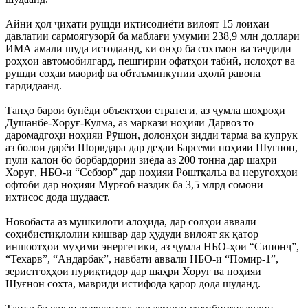
Айни ҳол ҷиҳати рушди иқтисодиёти вилоят 15 лоиҳаи
давлатии сармоягузорӣ ба маблағи умумии 238,9 млн доллари
ИМА амалӣ шуда истодаанд, ки онҳо ба сохтмон ва таҷдиди
роҳҳои автомобилгард, пешгирии офатҳои табиӣ, ислоҳот ва
рушди соҳаи маориф ва обтаъминкунии аҳолӣ равона
гардидаанд.
Танҳо барои бунёди объектҳои стратегӣ, аз ҷумла шоҳроҳи
Душанбе-Хоруғ-Кулма, аз маркази ноҳияи Дарвоз то
даромадгоҳи ноҳияи Рӯшон, долонҳои зидди тарма ва купрук
аз болои дарёи Шорвдара дар деҳаи Барсеми ноҳияи Шуғнон,
пули калон бо борбардории зиёда аз 200 тонна дар шаҳри
Хоруғ, НБО-и “Себзор” дар ноҳияи Роштқалъа ва неругоҳҳои
офтобӣ дар ноҳияи Мурғоб наздик ба 3,5 млрд сомонӣ
ихтисос дода шудааст.
Новобаста аз мушкилоти алоҳида, дар солҳои аввали
соҳибистиқлолии кишвар дар ҳудуди вилоят як қатор
иншоотҳои муҳими энергетикӣ, аз ҷумла НБО-ҳои “Сипонҷ”,
“Техарв”, “Андарбак”, навбати аввали НБО-и “Помир-1”,
зеристгоҳҳои пуриқтидор дар шаҳри Хоруғ ва ноҳияи
Шуғнон сохта, мавриди истифода қарор дода шуданд.