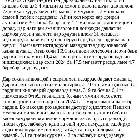
Танҳо ба соҳаи энергетика дар замони соҳибистиқлолии
кишвар беш аз 3,4 миллиард сомонӣ равона шуда, дар вилоят
73 лоиҳаи хурду миёна ба маблағи умумии 1,7 миллиард
сомонӣ татбиқ гардиданд. Айни ҳол корҳо дар доираи
амалисозии 30 лоиҳа ба арзиши 1,1 миллиард сомонӣ идома
дорад. Дар натиҷаи амалигардонии лоиҳаҳои давлатии
сармоягузории давлатӣ дар ҳудуди вилоят 31 мегаватт
иқтидорҳои нави истеҳсоли неруи барқ бунёд гардида, дар
ҳаҷми 14 мегаватт иқтидорҳои мавҷуда таҷдиду азнавсозӣ
карда шуданд. Агар соли 1991 иқтидори истеҳсоли неруи барқ
дар вилоят ҳамагӣ 10,4 мегаваттро ташкил карда бошад, ин
нишондиҳанда дар соли 2024 ба 47,5 мегаватт расид, яъне 4,7
баробар зиёд шудааст.
Дар соҳаи кишоварзӣ пешравиҳои назаррас ба даст омаданд.
Дар вилоят танҳо соли сипаригардида 197 га заминҳои нав ба
гардиши кишоварзӣ дароварда шуда, 319 га боғ ва 6,4 га
гармхонаҳо бунёд гардиданд. Ҳаҷми умумии маҳсулоти
кишоварзии вилоят дар соли 2024 ба 1 млрд сомонӣ баробар
гардид. Бо мақсади роҳандозии дастуру ҳидоятҳои Пешвои
муаззами миллат, ки зимни ташрифи соли гузашта бобати
васеъ намудани заминҳои чормағзи ҳамелӣ, тути ровандӣ,
пиёзи сурх, лаблабуи қанд ва ошӣ ироа намуданд, тадбирҳо
андешида шуда, имсол зиёда аз 4,7 га ниҳоли чормағзи
ҳамелӣ, 5,1 га пиёзи сурх ва 4,2 га лаблабуи қанд ҳамчун