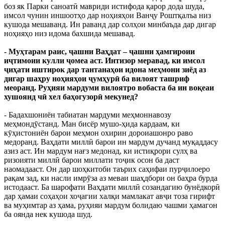
боз як Парки саноатӣ мавриди истифода қарор дода шуда,
имсол чунин иншоотҳо дар ноҳияҳои Ванҷу Роштқалъа низ
кушода мешаванд. Ин раванд дар солҳои минбаъда дар дигар
ноҳияҳо низ идома бахшида мешавад.
- Муҳтарам раис, ҷашни Ваҳдат – ҷашни ҳамгироии
иҷтимоии кулли ҷомеа аст. Интизор меравад, ки имсол
ҷиҳати иштирок дар тантанаҳои идона меҳмони зиёд аз
дигар шаҳру ноҳияҳои ҷумҳурӣ ба вилоят ташриф
меоранд. Руҳияи мардуми вилоятро вобаста ба ин воқеаи
хушоянд чӣ хел баҳогузорӣ мекунед?
- Бадахшониён табиатан мардуми меҳмоннавозу
меҳмондӯстанд. Ман бисёр мушо-ҳида кардаам, ки
кӯҳистониён барои меҳмон охирин дороиашонро раво
медоранд. Ваҳдати миллӣ барои ин мардум дучанд муқаддасу
азиз аст. Ин мардум нағз медонад, ки истиқрори сулҳ ва
ризоияти миллӣ барои миллати тоҷик осон ба даст
наомадааст. Он дар шоҳкитоби таърих саҳифаи пурҷилоеро
рақам зад, ки насли имрӯза аз меваи шаҳдбори он баҳра бурда
истодааст. Ба шарофати Ваҳдати миллӣ созандагию бунёдкорӣ
дар ҳамаи соҳаҳои хоҷагии халқи мамлакат авҷи тоза гирифт
ва муҳимтар аз ҳама, руҳияи мардум болидаю чашми ҳамагон
ба оянда нек кушода шуд.