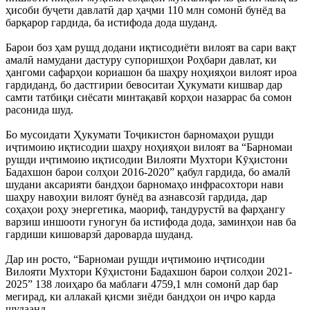
ҳисоби буҷети давлатӣ дар ҳаҷми 110 млн сомонӣ бунёд ва
барқарор гардида, ба истифода дода шуданд.
Барои боз ҳам рушд додани иқтисодиёти вилоят ва сари вақт
амалӣ намудани дастуру супоришҳои Роҳбари давлат, ки
ҳангоми сафарҳои кориашон ба шаҳру ноҳияҳои вилоят ироа
гардиданд, бо дастгирии бевоситаи Ҳукумати кишвар дар
самти татбиқи сиёсати минтақавӣ корҳои назаррас ба сомон
расонида шуд.
Бо мусоидати Ҳукумати Тоҷикистон барномаҳои рушди
иҷтимоию иқтисодии шаҳру ноҳияҳои вилоят ва “Барномаи
рушди иҷтимоию иқтисодии Вилояти Мухтори Кӯҳистони
Бадахшон барои солҳои 2016-2020” қабул гардида, бо амалӣ
шудани аксарияти бандҳои барномаҳо инфрасохтори нави
шаҳру навоҳии вилоят бунёд ва азнавсозӣ гардида, дар
соҳаҳои роҳу энергетика, маориф, тандурустӣ ва фарҳангу
варзиш иншооти гуногун ба истифода дода, заминҳои нав ба
гардиши кишоварзӣ дароварда шуданд.
Дар ин росто, “Барномаи рушди иҷтимоию иҷтисодии
Вилояти Мухтори Кӯҳистони Бадахшон барои солҳои 2021-
2025” 138 лоиҳаро ба маблағи 4759,1 млн сомонӣ дар бар
мегирад, ки аллакай қисми зиёди бандҳои он иҷро карда
шудаанд.