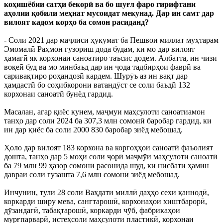
коҳишёбии сатҳи бекорӣ ва бо шуғл фаро гирифтани
аҳолии қобили меҳнат мусоидат мекунад. Дар ин самт дар
вилоят кадом корҳо ба сомон расиданд?
- Соли 2021 дар маҷлиси ҳукумат ба Пешвои миллат муҳтарам
Эмомалӣ Раҳмон гузориш дода будам, ки мо дар вилоят
ҳамагӣ як корхонаи саноатиро таъсис додем. Албатта, ин чизи
воқеӣ буд ва мо минбаъд дар ин ҷода тадбирҳои фаврӣ ва
саривақтиро роҳандозӣ кардем. Шурӯъ аз ин вақт дар
ҳамдастӣ бо соҳибкорони ватандӯст се соли баъдӣ 132
корхонаи саноатӣ бунёд гардид.
Масалан, агар қиёс кунем, маҷмуи маҳсулоти саноатиамон
танҳо дар соли 2024 ба 307,3 млн сомонӣ баробар гардид, ки
ин дар қиёс ба соли 2000 830 баробар зиёд мебошад.
Ҳоло дар вилоят 183 корхона ва коргоҳҳои саноатӣ фаъолият
дошта, танҳо дар 5 моҳи соли ҷорӣ маҷмӯи маҳсулоти саноатӣ
ба 79 млн 99 ҳазор сомонӣ расонида шуд, ки нисбати ҳамин
давраи соли гузашта 7,6 млн сомонӣ зиёд мебошад.
Инчунин, тули 28 соли Ваҳдати миллӣ даҳҳо сехи қаннодӣ,
коркарди ширу мева, сангтарошӣ, корхонаҳои хиштбарорӣ,
дӯзандагӣ, табақтарошӣ, коркарди чӯб, фабрикаҳои
мурғпарварӣ, истеҳсоли маҳсулоти пластикӣ, корхонаи