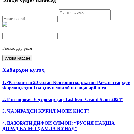
Эзоҳи худро нависед
Рамзҳо дар расм
Хабарҳои кӯтоҳ
1. Фаъолияти 20-солаи Бойгонии марказии Раёсати корҳои
Фармондеҳии Гвардияи миллӣ натиҷагирӣ шуд
2. Иштироки 16 ҷудокор дар Tashkent Grand Slam-2024”
3. ҶАЗИРАҲОИ КУРИЛ МОЛИ КИСТ?
4. ВАЗОРАТИ ДИФОИ ОЛМОН: “РУСИЯ НАҚША
ДОРАД БА МО ҲАМЛА КУНАД”