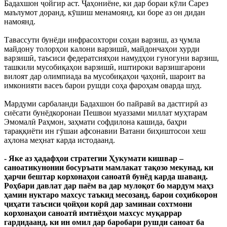
Бадахшон ҷойгир аст. Ҷаҳониёне, ки дар бораи кӯли Сарез
маълумот доранд, кӯшиш менамоянд, ки боре аз он дидан
намоянд.
Тавассути бунёди инфрасохтори соҳаи варзиш, аз ҷумла
майдону толорҳои калони варзишӣ, майдончаҳои хурди
варзишӣ, таъсиси федератсияҳои намудҳои гуногуни варзиш,
ташкили мусобиқаҳои варзишӣ, иштироки варзишгарони
вилоят дар олимпиада ва мусобиқаҳои ҷаҳонӣ, шароит ва
имконияти васеъ барои рушди соҳа фароҳам оварда шуд.
Мардуми сарбаланди Бадахшон бо пайравӣ ва дастгирӣ аз
сиёсати бунёдкоронаи Пешвои муаззами миллат муҳтарам
Эмомалӣ Раҳмон, заҳмати софдилона кашида, баҳри
тараққиёти ин гӯшаи афсонавии Ватани биҳиштосои хеш
аҳлона меҳнат карда истодаанд.
- Яке аз ҳадафҳои стратегии Ҳукумати кишвар –
саноатикунонии босуръати мамлакат тақозо мекунад, ки
ҳарчи бештар корхонаҳои саноатӣ бунёд карда шаванд.
Роҳбари давлат дар паём ва дар мулоқот бо мардум маҳз
ҳамин нуктаро махсус таъкид месозанд, барои соҳибкорон
ҷиҳати таъсиси ҷойҳои корӣ дар заминаи сохтмони
корхонаҳои саноатӣ имтиёзҳои махсус муқаррар
гардидаанд, ки ин омил дар баробари рушди саноат ба