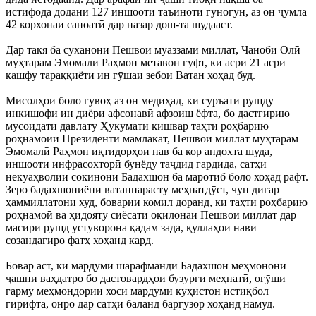
истифода додани 127 иншооти таъиноти гуногун, аз он ҷумла
42 корхонаи саноатӣ дар назар дош-та шудааст.
Дар такя ба суханони Пешвои муаззами миллат, Ҷаноби Олӣ
муҳтарам Эмомалӣ Раҳмон метавон гуфт, ки асри 21 асри
кашфу тараққиёти ин гӯшаи зебои Ватан хоҳад буд.
Мисолҳои боло гувоҳ аз он медиҳад, ки суръати рушду
инкишофи ин диёри афсонавӣ афзоиш ёфта, бо дастгирию
мусоидати давлату Ҳукумати кишвар таҳти роҳбарию
роҳнамоии Президенти мамлакат, Пешвои миллат муҳтарам
Эмомалӣ Раҳмон иқтидорҳои нав ба кор андохта шуда,
иншооти инфрасохторӣ бунёду таҷдид гардида, сатҳи
некӯаҳволии сокинони Бадахшон ба маротиб боло хоҳад рафт.
Зеро бадахшониёни ватанпарасту меҳнатдӯст, чун дигар
ҳаммиллатони худ, боварии комил доранд, ки таҳти роҳбарию
роҳнамоӣ ва ҳидояту сиёсати оқилонаи Пешвои миллат дар
масири рушд устуворона қадам зада, қуллаҳои нави
созандагиро фатҳ хоҳанд кард.
Бовар аст, ки мардуми шарафманди Бадахшон меҳмонони
ҷашни ваҳдатро бо дастовардҳои бузурги меҳнатӣ, оғӯши
гарму меҳмондории хоси мардуми кӯҳистон истиқбол
гирифта, онро дар сатҳи баланд баргузор хоҳанд намуд.