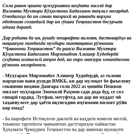
Соли равон ҷашни ҷумҳуриявии ваҳдати миллӣ дар
Вилояти Мухтори Кӯҳистони Бадахшон таҷлил мегардад.
Омодагиҳо ба ин санаи таърихӣ ва раванди корҳои
ободонию созандагӣ дар ин гӯшаи Тоҷикистон босуръат
идома доранд.
Дар робита ба ин, рушду пешрафти вилоят, дастовардҳо ва
нақшаҳои минбаъда мухбири минтақавии рӯзномаи
“Ҷавонони Тоҷикистон” бо раиси Вилояти Мухтори
Кӯҳистони Бадахшон Мирзонабот Алишер Худобердӣ
суҳбати ихтисосӣ анҷом дод, ки онро манзури хонандагони
рӯзнома мегардонем.
- Муҳтарам Мирзонабот Алишер Худобердӣ, аз эълони
марҳилаи нави рушди ВМКБ, ки дар мулоқот бо фаъолону
сокинони ноҳияи Данғара соли 2022 аз ҷониби Пешвои
миллат муҳтарам Эмомалӣ Раҳмон садо дода буд, се сол
сипарӣ гардид. Лутфан, мегуфтед, ки дар ин муддат чӣ
таҳаввулоте дар ҳаёти иқтисодию иҷтимоии вилоят рӯйи
кор омад?
- Ба шарофати Истиқлоли давлатӣ ва ваҳдати комили миллӣ,
таъмини тартиботи ҷамъиятию дастгириҳои пайвастаи
Ҳукумати Ҷумҳурии Тоҷикистон ва дар заминаи мулоқоти