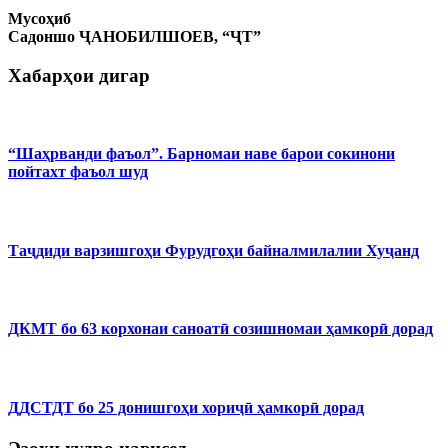
Мусоҳиб
Садоншо ҶАНОБИЛШОЕВ, “ҶТ”
Хабарҳои дигар
“Шаҳрванди фаъол”. Барномаи наве барои сокинони
пойтахт фаъол шуд
Таҷдиди варзишгоҳи Фурудгоҳи байналмилалии Хуҷанд
ДКМТ бо 63 корхонаи саноатӣ созишномаи ҳамкорӣ дорад
ДДСТДТ бо 25 донишгоҳи хориҷӣ ҳамкорӣ дорад