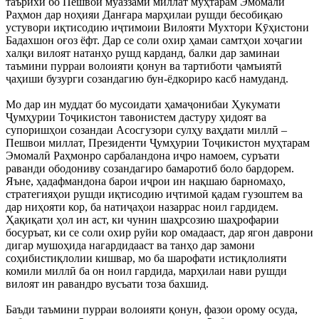
таърихӣ бо Пешвои муаззами миллат муҳтарам Эмомалӣ
Раҳмон дар ноҳияи Данғара марҳилаи рушди бесобиқаю
устувори иқтисодию иҷтимоии Вилояти Мухтори Кӯҳистони
Бадахшон оғоз ёфт. Дар се соли охир ҳамаи самтҳои хоҷагии
халқи вилоят натанҳо рушд карданд, балки дар заминаи
таъмини пурраи волоияти қонун ва тартиботи ҷамъиятӣ
ҷаҳиши бузурги созандагию бун-ёдкориро касб намуданд.
Мо дар ин муддат бо мусоидати ҳамаҷонибаи Ҳукумати
Ҷумҳурии Тоҷикистон тавонистем дастуру ҳидоят ва
супоришҳои созандаи Асосгузори сулҳу ваҳдати миллӣ –
Пешвои миллат, Президенти Ҷумҳурии Тоҷикистон муҳтарам
Эмомалӣ Раҳмонро сарбаландона иҷро намоем, суръати
раванди ободониву созандагиро бамаротиб боло бардорем.
Яъне, ҳадафмандона барои иҷрои ин нақшаю барномаҳо,
стратегияҳои рушди иқтисодию иҷтимоӣ қадам гузоштем ва
дар ниҳояти кор, ба натиҷаҳои назаррас ноил гардидем.
Ҳақиқати ҳол ин аст, ки чунин шаҳрсозию шаҳрофарии
босуръат, ки се соли охир руйи кор омадааст, дар ягон даврони
дигар мушоҳида нагардидааст ва танҳо дар замони
соҳибистиқлолии кишвар, мо ба шарофати истиқлолияти
комили миллӣ ба он ноил гардида, марҳилаи нави рушди
вилоят ин равандро вусъати тоза бахшид.
Баъди таъмини пурраи волоияти қонун, фазои орому осуда,