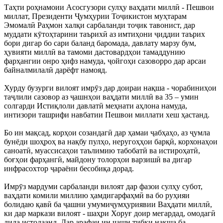
Таҳти роҳнамоии Асосгузори сулҳу ваҳдати миллӣ - Пешвои
миллат, Президенти Ҷумҳурии Тоҷикистон муҳтарам
Эмомалӣ Раҳмон халқи сарбаланди тоҷик тавонист, дар
муддати кӯтоҳтарини таърихӣ аз имтиҳони ҷиддии таърих
бори дигар бо сари баланд баромада, давлату марзу бум,
ҳувияти миллӣ ва тамоми дастовардҳои тамаддунию
фарҳангии онро ҳифз намуда, ҷойгоҳи сазоворро дар арсаи
байналмилалӣ дарёфт намояд.
Хурду бузурги вилоят имрӯз дар доираи нақша - чорабиниҳои
таҷлили сазовор аз ҷашнҳои ваҳдати миллӣ ва 35 – умин
солгарди Истиқлоли давлатӣ меҳнати аҳлона намуда,
интизори ташрифи навбатии Пешвои миллати хеш ҳастанд.
Бо ин мақсад, корҳои созандагӣ дар ҳамаи ҷабҳаҳо, аз ҷумла
бунёди шоҳроҳ ва нақбу пулҳо, неругоҳҳои барқӣ, корхонаҳои
саноатӣ, муассисаҳои таълимию табобатӣ ва истироҳатӣ,
боғҳои фарҳангӣ, майдону толорҳои варзишӣ ва дигар
инфрасохтор ҷараёни бесобиқа дорад.
Имрӯз мардуми сарбаланди вилоят дар фазои сулҳу субот,
ваҳдати комили миллию ҳамдигарфаҳмӣ ва бо руҳияи
болидаю қавӣ ба ҷашни умумиҷумҳуриявии Ваҳдати миллӣ,
ки дар маркази вилоят - шаҳри Хоруғ доир мегардад, омодагӣ
дида истодаанд. Дар арафаи ин ҷашн тибқи нақша ба