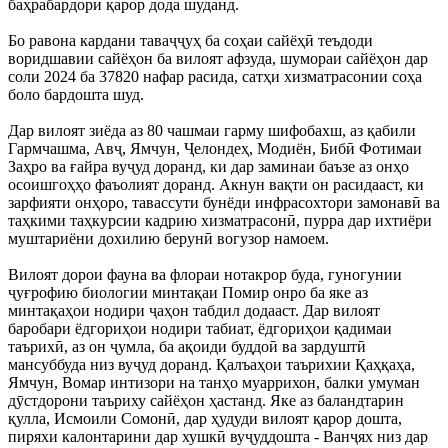
баҳрабардорӣ қарор дода шуданд.
Бо равона кардани таваҷҷуҳ ба соҳаи сайёҳӣ теъдоди
воридшавии сайёҳон ба вилоят афзуда, шумораи сайёҳон дар
соли 2024 ба 37820 нафар расида, сатҳи хизматрасонии соҳа
боло бардошта шуд.
Дар вилоят зиёда аз 80 чашмаи гарму шифобахш, аз қабили
Гармчашма, Авҷ, Ямчун, Ҷелондеҳ, Модиён, Бибӣ Фотимаи
Заҳро ва ғайра вуҷуд доранд, ки дар заминаи баъзе аз онҳо
осоишгоҳҳо фаъолият доранд. Акнун вақти он расидааст, ки
зарфияти онҳоро, тавассути бунёди инфрасохтори замонавӣ ва
таҳкими таҳкурсии кадрию хизматрасонӣ, пурра дар ихтиёри
муштариёни дохилию берунӣ вогузор намоем.
Вилоят дорои фауна ва флораи нотакрор буда, гуногунии
ҷуғрофию биологии минтақаи Помир онро ба яке аз
минтақаҳои нодири ҷаҳон табдил додааст. Дар вилоят
баробари ёдгориҳои нодири табиат, ёдгориҳои қадимаи
таърихӣ, аз он ҷумла, ба ақоиди буддоӣ ва зардуштӣ
мансуббуда низ вуҷуд доранд. Қалъаҳои таърихии Қаҳқаҳа,
Ямчун, Вомар интизори на танҳо муаррихон, балки умуман
дӯстдорони таъриху сайёҳон ҳастанд. Яке аз баландтарин
қулла, Исмоили Сомонӣ, дар ҳудуди вилоят қарор дошта,
пиряхи калонтарини дар хушкӣ вуҷуддошта - Ванҷях низ дар