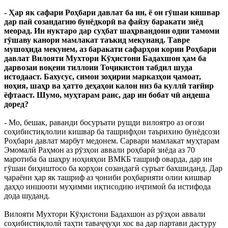
- Ҳар як сафари Роҳбари давлат ба ин, ё он гӯшаи кишвар
дар пай созандагию бунёдкорӣ ва файзу баракати зиёд
меорад. Ин нуктаро дар суҳбат шаҳрвандони одии тамоми
гӯшаву канори мамлакат таъкид мекунанд. Тавре
мушоҳида мекунем, аз баракати сафарҳои кории Роҳбари
давлат Вилояти Мухтори Кӯҳистони Бадахшон ҳам ба
дарвозаи воқеии тиллоии Тоҷикистон табдил шуда
истодааст. Бахусус, симои зоҳирии марказҳои ҷамоат,
ноҳия, шаҳр ва ҳатто деҳаҳои калон низ ба куллӣ тағйир
ёфтааст. Шумо, муҳтарам раис, дар ин бобат чӣ андеша
доред?
- Мо, бешак, раванди босуръати рушди вилоятро аз оғози
соҳибистиқлолии кишвар ба ташрифҳои таърихию бунёдсози
Роҳбари давлат марбут медонем. Сарвари мамлакат муҳтарам
Эмомалӣ Раҳмон аз рӯзҳои аввали роҳбарӣ зиёда аз 70
маротиба ба шаҳру ноҳияҳои ВМКБ ташриф оварда, дар ин
гӯшаи биҳиштосо ба корҳои созандагӣ суръат бахшиданд. Дар
ҷараёни ҳар як ташриф аз ҷониби роҳбарияти олии кишвар
даҳҳо иншооти муҳимми иқтисодию иҷтимоӣ ба истифода
дода шуданд.
Вилояти Мухтори Кӯҳистони Бадахшон аз рӯзҳои аввали
соҳибистиқлолӣ таҳти таваҷҷуҳи хос ва дар партави дастуру