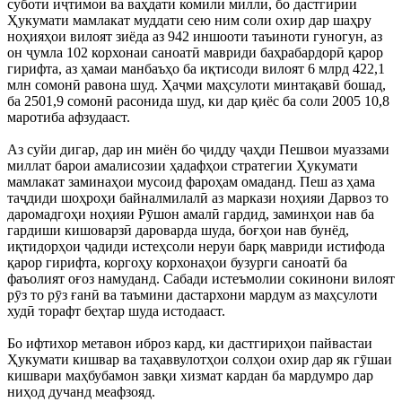
суботи иҷтимоӣ ва ваҳдати комили миллӣ, бо дастгирии
Ҳукумати мамлакат муддати сею ним соли охир дар шаҳру
ноҳияҳои вилоят зиёда аз 942 иншооти таъиноти гуногун, аз
он ҷумла 102 корхонаи саноатӣ мавриди баҳрабардорӣ қарор
гирифта, аз ҳамаи манбаъҳо ба иқтисоди вилоят 6 млрд 422,1
млн сомонӣ равона шуд. Ҳаҷми маҳсулоти минтақавӣ бошад,
ба 2501,9 сомонӣ расонида шуд, ки дар қиёс ба соли 2005 10,8
маротиба афзудааст.
Аз суйи дигар, дар ин миён бо ҷидду ҷаҳди Пешвои муаззами
миллат барои амалисозии ҳадафҳои стратегии Ҳукумати
мамлакат заминаҳои мусоид фароҳам омаданд. Пеш аз ҳама
таҷдиди шоҳроҳи байналмилалӣ аз маркази ноҳияи Дарвоз то
даромадгоҳи ноҳияи Рӯшон амалӣ гардид, заминҳои нав ба
гардиши кишоварзӣ дароварда шуда, боғҳои нав бунёд,
иқтидорҳои ҷадиди истеҳсоли неруи барқ мавриди истифода
қарор гирифта, коргоҳу корхонаҳои бузурги саноатӣ ба
фаъолият оғоз намуданд. Сабади истеъмолии сокинони вилоят
рӯз то рӯз ғанӣ ва таъмини дастархони мардум аз маҳсулоти
худӣ торафт беҳтар шуда истодааст.
Бо ифтихор метавон иброз кард, ки дастгириҳои пайвастаи
Ҳукумати кишвар ва таҳаввулотҳои солҳои охир дар як гӯшаи
кишвари маҳбубамон завқи хизмат кардан ба мардумро дар
ниҳод дучанд меафзояд.