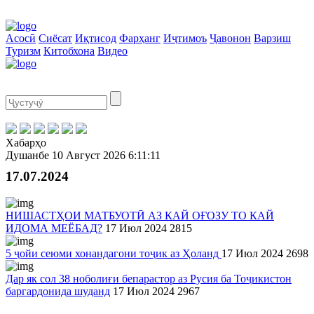
Асосӣ
Сиёсат
Иқтисод
Фарҳанг
Иҷтимоъ
Ҷавонон
Варзиш
Туризм
Китобхона
Видео
Хабарҳо
Душанбе
10 Август 2026
6:11:11
17.07.2024
НИШАСТҲОИ МАТБУОТӢ АЗ КАЙ ОҒОЗУ ТО КАЙ
ИДОМА МЕЁБАД?
17 Июл 2024
2815
5 ҷойи сеюми хонандагони тоҷик аз Ҳоланд
17 Июл 2024
2698
Дар як сол 38 ноболиғи бепарастор аз Русия ба Тоҷикистон
баргардонида шуданд
17 Июл 2024
2967