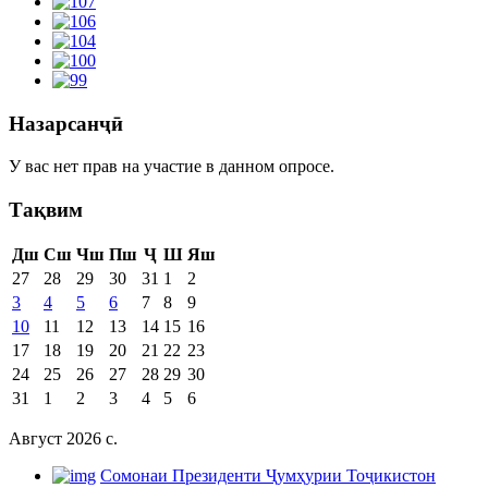
Назарсанҷӣ
У вас нет прав на участие в данном опросе.
Тақвим
Дш
Сш
Чш
Пш
Ҷ
Ш
Яш
27
28
29
30
31
1
2
3
4
5
6
7
8
9
10
11
12
13
14
15
16
17
18
19
20
21
22
23
24
25
26
27
28
29
30
31
1
2
3
4
5
6
Август 2026 c.
Cомонаи Президенти Ҷумҳурии Тоҷикистон