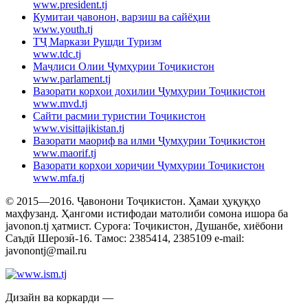
www.president.tj
Кумитаи ҷавонон, варзиш ва сайёҳии
www.youth.tj
ТҶ Маркази Рушди Туризм
www.tdc.tj
Маҷлиси Олии Ҷумҳурии Тоҷикистон
www.parlament.tj
Вазорати корҳои дохилии Ҷумҳурии Тоҷикистон
www.mvd.tj
Сайти расмии туристии Тоҷикистон
www.visittajikistan.tj
Вазорати маориф ва илми Ҷумҳурии Тоҷикистон
www.maorif.tj
Вазорати корҳои хориҷии Ҷумҳурии Тоҷикистон
www.mfa.tj
© 2015—2016. Ҷавонони Тоҷикистон. Ҳамаи ҳуқуқҳо
маҳфузанд. Ҳангоми истифодаи матолиби сомона ишора ба
javonon.tj ҳатмист. Суроға: Тоҷикистон, Душанбе, хиёбони
Саъдӣ Шерозӣ-16. Тамос: 2385414, 2385109 e-mail:
javonontj@mail.ru
Дизайн ва коркарди —