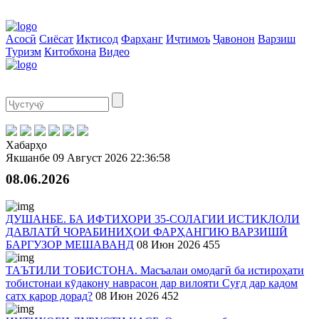
Асосӣ
Сиёсат
Иқтисод
Фарҳанг
Иҷтимоъ
Ҷавонон
Варзиш
Туризм
Китобхона
Видео
Хабарҳо
Якшанбе
09 Август 2026
22:36:58
08.06.2026
ДУШАНБЕ. БА ИФТИХОРИ 35-СОЛАГИИ ИСТИҚЛОЛИ
ДАВЛАТӢ ЧОРАБИНИҲОИ ФАРҲАНГИЮ ВАРЗИШӢ
БАРГУЗОР МЕШАВАНД
08 Июн 2026
455
ТАЪТИЛИ ТОБИСТОНА. Масъалаи омодагӣ ба истироҳати
тобистонаи кӯдакону наврасон дар вилояти Суғд дар кадом
сатҳ қарор дорад?
08 Июн 2026
452