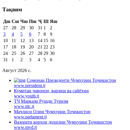
Тақвим
Дш
Сш
Чш
Пш
Ҷ
Ш
Яш
27
28
29
30
31
1
2
3
4
5
6
7
8
9
10
11
12
13
14
15
16
17
18
19
20
21
22
23
24
25
26
27
28
29
30
31
1
2
3
4
5
6
Август 2026 c.
Cомонаи Президенти Ҷумҳурии Тоҷикистон
www.president.tj
Кумитаи ҷавонон, варзиш ва сайёҳии
www.youth.tj
ТҶ Маркази Рушди Туризм
www.tdc.tj
Маҷлиси Олии Ҷумҳурии Тоҷикистон
www.parlament.tj
Вазорати корҳои дохилии Ҷумҳурии Тоҷикистон
www.mvd.tj