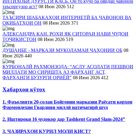
ИНТИХОБИ ДУРУСТИ КАСБ. Он то куҷо ба ояндаи ҷавонон
таъсиргузор аст?
08 Июн 2026
512
ТАЪСИРИ ШАБАКАҲОИ ИНТЕРНЕТӢ БА ҶАВОНОН ВА
ОҚИБАТҲОИ ОН
08 Июн 2026
371
АЛЕКСАНДРА КАН. РОҲИ ЯК СИТОРАИ НАВИ ҶУДОИ
ТОҶИКИСТОН
08 Июн 2026
519
ДУШАНБЕ - МАРКАЗИ МУКОЛАМАИ ҶАҲОНИИ ОБ
08
Июн 2026
440
ҚУРБОНАЛӢ РАҲМОНЗОДА: “АСЛУ АСОЛАТИ ПЕШВОИ
МИЛЛАТИ МО СИРИШТА АЗ ФАРҲАНГ АСТ,
ФАРҲАНГИ БУЗУРГИ ОРИЁӢ”
08 Июн 2026
412
Хабарҳои кӯтоҳ
1. Фаъолияти 20-солаи Бойгонии марказии Раёсати корҳои
Фармондеҳии Гвардияи миллӣ натиҷагирӣ шуд
2. Иштироки 16 ҷудокор дар Tashkent Grand Slam-2024”
3. ҶАЗИРАҲОИ КУРИЛ МОЛИ КИСТ?