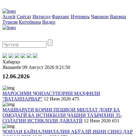
Асосӣ
Сиёсат
Иқтисод
Фарҳанг
Иҷтимоъ
Ҷавонон
Варзиш
Туризм
Китобхона
Видео
Хабарҳо
Якшанбе
09 Август 2026
9:21:50
12.06.2026
МАРОСИМИ ҶОИЗАСУПОРИИ МАҲФИЛИ
“ВАТАНПАРВАР”
12 Июн 2026
475
МАШВАРАТИ КОРИИ ПЕШВОИ МИЛЛАТ ДОИР БА
ОМОДАГӢ БА ИСТИҚБОЛИ ҶАШНИ ТАЪРИХИИ 35-
СОЛАГИИ ИСТИҚЛОЛИ ДАВЛАТӢ
12 Июн 2026
651
ҶОИЗАИ БАЙНАЛМИЛАЛИИ АБӮАЛӢ ИБНИ СИНО ДАР