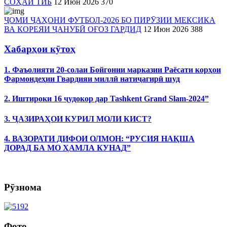
СОҲАИ ТИБ
12 Июн 2026
370
ҶОМИ ҶАҲОНИ ФУТБОЛ-2026 БО ПИРӮЗИИ МЕКСИКА
ВА КОРЕЯИ ҶАНУБӢ ОҒОЗ ГАРДИД
12 Июн 2026
388
Хабарҳои кӯтоҳ
1. Фаъолияти 20-солаи Бойгонии марказии Раёсати корҳои
Фармондеҳии Гвардияи миллӣ натиҷагирӣ шуд
2. Иштироки 16 ҷудокор дар Tashkent Grand Slam-2024”
3. ҶАЗИРАҲОИ КУРИЛ МОЛИ КИСТ?
4. ВАЗОРАТИ ДИФОИ ОЛМОН: “РУСИЯ НАҚША
ДОРАД БА МО ҲАМЛА КУНАД”
Рӯзнома
Фото