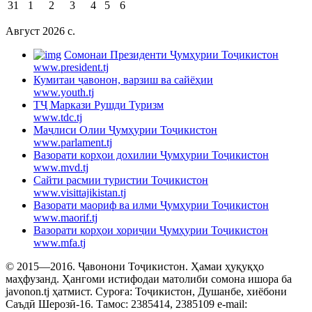
31
1
2
3
4
5
6
Август 2026 c.
Cомонаи Президенти Ҷумҳурии Тоҷикистон
www.president.tj
Кумитаи ҷавонон, варзиш ва сайёҳии
www.youth.tj
ТҶ Маркази Рушди Туризм
www.tdc.tj
Маҷлиси Олии Ҷумҳурии Тоҷикистон
www.parlament.tj
Вазорати корҳои дохилии Ҷумҳурии Тоҷикистон
www.mvd.tj
Сайти расмии туристии Тоҷикистон
www.visittajikistan.tj
Вазорати маориф ва илми Ҷумҳурии Тоҷикистон
www.maorif.tj
Вазорати корҳои хориҷии Ҷумҳурии Тоҷикистон
www.mfa.tj
© 2015—2016. Ҷавонони Тоҷикистон. Ҳамаи ҳуқуқҳо
маҳфузанд. Ҳангоми истифодаи матолиби сомона ишора ба
javonon.tj ҳатмист. Суроға: Тоҷикистон, Душанбе, хиёбони
Саъдӣ Шерозӣ-16. Тамос: 2385414, 2385109 e-mail: