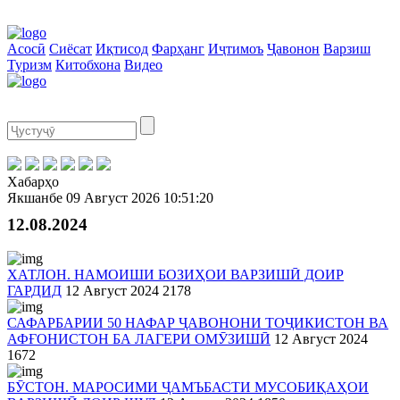
Асосӣ
Сиёсат
Иқтисод
Фарҳанг
Иҷтимоъ
Ҷавонон
Варзиш
Туризм
Китобхона
Видео
Хабарҳо
Якшанбе
09 Август 2026
10:51:20
12.08.2024
ХАТЛОН. НАМОИШИ БОЗИҲОИ ВАРЗИШӢ ДОИР
ГАРДИД
12 Август 2024
2178
САФАРБАРИИ 50 НАФАР ҶАВОНОНИ ТОҶИКИСТОН ВА
АФҒОНИСТОН БА ЛАГЕРИ ОМӮЗИШӢ
12 Август 2024
1672
БӮСТОН. МАРОСИМИ ҶАМЪБАСТИ МУСОБИҚАҲОИ