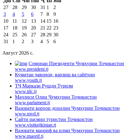
Дш
Сш
Чш
Пш
Ҷ
Ш
Яш
27
28
29
30
31
1
2
3
4
5
6
7
8
9
10
11
12
13
14
15
16
17
18
19
20
21
22
23
24
25
26
27
28
29
30
31
1
2
3
4
5
6
Август 2026 c.
Cомонаи Президенти Ҷумҳурии Тоҷикистон
www.president.tj
Кумитаи ҷавонон, варзиш ва сайёҳии
www.youth.tj
ТҶ Маркази Рушди Туризм
www.tdc.tj
Маҷлиси Олии Ҷумҳурии Тоҷикистон
www.parlament.tj
Вазорати корҳои дохилии Ҷумҳурии Тоҷикистон
www.mvd.tj
Сайти расмии туристии Тоҷикистон
www.visittajikistan.tj
Вазорати маориф ва илми Ҷумҳурии Тоҷикистон
www.maorif.tj