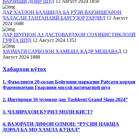
ВАРЗИШӢ ДОИР ШУД
12 Август 2024
1850
ДАР ХАТЛОН БАХШИДА БА РӮЗИ ВАРЗИШГАРОН
ҶАЛАСАИ ТАНТАНАВӢ БАРГУЗОР ГАРДИД
12 Август
2024
1688
ДАР ШУҒНОН АЗ ДАСТОВАРДҲОИ СОҲИБИСТИҚЛОЛӢ
ГУФТА ШУД
12 Август 2024
1352
ХИЗМАТИ САРБОЗОН ҲАМЕША ҚАДР МЕШАВАД
12
Август 2024
1888
Хабарҳои кӯтоҳ
1. Фаъолияти 20-солаи Бойгонии марказии Раёсати корҳои
Фармондеҳии Гвардияи миллӣ натиҷагирӣ шуд
2. Иштироки 16 ҷудокор дар Tashkent Grand Slam-2024”
3. ҶАЗИРАҲОИ КУРИЛ МОЛИ КИСТ?
4. ВАЗОРАТИ ДИФОИ ОЛМОН: “РУСИЯ НАҚША
ДОРАД БА МО ҲАМЛА КУНАД”