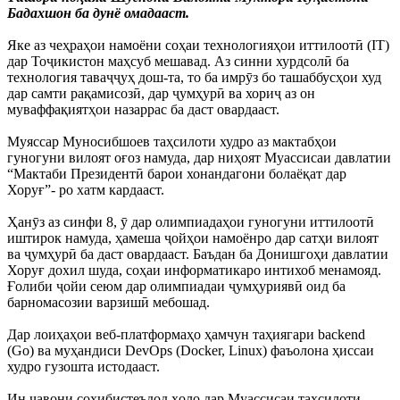
Бадахшон ба дунё омадааст.
Яке аз чеҳраҳои намоёни соҳаи технологияҳои иттилоотӣ (IT)
дар Тоҷикистон маҳсуб мешавад. Аз синни хурдсолӣ ба
технология таваҷҷуҳ дош-та, то ба имрӯз бо ташаббусҳои худ
дар самти рақамисозӣ, дар ҷумҳурӣ ва хориҷ аз он
муваффақиятҳои назаррас ба даст овардааст.
Муяссар Муносибшоев таҳсилоти худро аз мактабҳои
гуногуни вилоят оғоз намуда, дар ниҳоят Муассисаи давлатии
“Мактаби Президентӣ барои хонандагони болаёқат дар
Хоруғ”- ро хатм кардааст.
Ҳанӯз аз синфи 8, ӯ дар олимпиадаҳои гуногуни иттилоотӣ
иштирок намуда, ҳамеша ҷойҳои намоёнро дар сатҳи вилоят
ва ҷумҳурӣ ба даст овардааст. Баъдан ба Донишгоҳи давлатии
Хоруғ дохил шуда, соҳаи информатикаро интихоб менамояд.
Ғолиби ҷойи сеюм дар олимпиадаи ҷумҳуриявӣ оид ба
барномасозии варзишӣ мебошад.
Дар лоиҳаҳои веб-платформаҳо ҳамчун таҳиягари backend
(Go) ва муҳандиси DevOps (Docker, Linux) фаъолона ҳиссаи
худро гузошта истодааст.
Ин ҷавони соҳибистеъдод ҳоло дар Муассисаи таҳсилоти