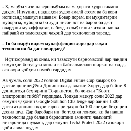
- Ҳамарӯза чизи наверо омӯзам ва маҳорати худро такмил
диҳам. Инчунин, нақшаҳои худро амалӣ созам ва ба кори
нописанд машғул нашавам. Бовар дорам, ки муҳимтарин
мубориза, мубориза бо худи инсон аст ва барои ба даст
овардани муваффақият, набояд аз омӯхтани чизҳои нав ва
пайравӣ аз тамоюлҳои ҷаҳонӣ дар технология тарсид.
- То ба имрӯз кадом муваф-фақиятҳоро дар соҳаи
технология ба даст овардаед?
- Ифтихорманд аз онам, ки тавассути барномасозӣ дар чандин
озмунҳои бонуфузи миллӣ ва байналмилалӣ ширкат варзида,
сазовори ҷойҳои намоён гардидам.
Аз ҷумла, соли 2022 ғолиби Digital Future Cup ҳамроҳ бо
дастаи донишҷӯёни Донишгоҳи давлатии Хоруғ, дар байни 8
донишгоҳи беҳтарини Тоҷикистон, бо лоиҳаи "Корти
электронии тиббӣ" гардидам. Лоиҳаи мазкур соли 2023 дар
озмуни ҷаҳонии Google Solution Challenge дар байни 1500
даста аз донишгоҳҳои саросари ҷаҳон ба 100 лоиҳаи беҳтарин
дохил шуд. Дар баробари ин, бо таҳияи лоиҳае, ки ба нақши
технология дар баланд бардоштани амнияти ҷамъиятӣ
нигаронида шудааст, дар озмуни Tech2 Protect 2022 сазовори
ҷойи аввал шудам.