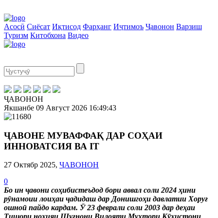
Асосӣ
Сиёсат
Иқтисод
Фарҳанг
Иҷтимоъ
Ҷавонон
Варзиш
Туризм
Китобхона
Видео
ҶАВОНОН
Якшанбе
09 Август 2026
16:49:43
ҶАВОНЕ МУВАФФАҚ ДАР СОҲАИ
ИННОВАТСИЯ ВА IT
27 Октябр 2025,
ҶАВОНОН
0
Бо ин ҷавони соҳибистеъдод бори аввал соли 2024 ҳини
рӯнамоии лоиҳаи ҷадидаш дар Донишгоҳи давлатии Хоруғ
ошноӣ пайдо кардам. Ӯ 23 феврали соли 2003 дар деҳаи
Тишори ноҳияи Шуғнони Вилояти Мухтори Кӯҳистони