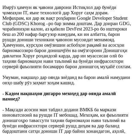
Имрӯз ҳамчун як ҷавони даврони Истиқлол дар бунёди
ҷомеаҳои IT, яъне технологӣ дар Хоруғ саҳм дорам.
Мефахрам, ки дар як вақт роҳбарии Google Developer Student
Club (GDSC) Khorog –ро бар зимма доштам. Дар доираи GDG,
чорабиниҳои калон, аз қабили DevFest 2023-ро бо иштироки
беш аз 200 нафар баргузор намудам, ки ин албатта, барои
рушди дониши техникии ҷавонон мусоидат менамояд.
Ҳамчунин, курсҳои омӯзишии асбобҳои рақамӣ ва асосҳои
барномасозиро барои донишҷӯён ва омӯзгорони Донишгоҳи
давлатии Хоруғ роҳандозӣ карда, дар ин муассисаи олӣ бо
таҳияи барномаҳои нави таълимӣ ва бунёди инфрасохтори
серверӣ фаъолияти босамарро барои донишгоҳ муҳайё сохтам.
Умуман, нақшаҳо дар оянда зиёданд ва барои амалӣ намудани
онҳо шабу рӯз заҳмат хоҳам кашид.
- Кадом нақшаҳои дигарро мехоҳед дар оянда амалӣ
намоед?
- Мақсади асосии ман табдил додани ВМКБ ба маркази
инноватсионӣ ва рушди IT мебошад. Мехоҳам, ки фаъолияти
донишгоҳро тавассути таҳияи барномаҳои нави таълимӣ ва
бунёди инфрасохтори серверӣ рушд диҳам ва дар баланд
бардоштани сатҳи дониши IT дар байни хонандагон, аҳолӣ,