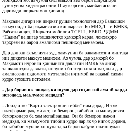
Лоиҳаҳои мо, аз ҷумла системаҳои веб барои ширкатҳои
гуногун ва хидматрасонии IT-аутсорсинг, манбаи асосии
даромади ширкатамон ҳастанд.
Мақсади дигари ин ширкат рушди технология дар Бадахшон
ва мусоидат ба рақамисозии кишвар аст. Бо МИҲД – и ВМКБ,
Раёсати андоз, Ширкати мобилии TCELL, EBRD, ҶДММ
“Надим” ва дигар ташкилотҳо ҳамкорӣ карда, лоиҳаҳоро
тарҳрезӣ ва барои амалисозӣ пешниҳод менамоем.
Дар доираи фаъолияти худ, ҳамчунин ба рақамисозии минтақа
низ диққати махсус медиҳем. Аз ҷумла, дар ҳамкорӣ бо
Мақомоти иҷроияи ҳокимияти давлатии ВМКБ ва дигар
ташкилотҳои давлатӣ, инчунин бо тиҷоратҳои маҳаллӣ дар
амалисозии иқдомоти мухталифи иҷтимоӣ ва рақамӣ саҳми
худро гузошта истодаем.
- Дар бораи як лоиҳае, ки шумо дар соҳаи тиб амалӣ карда
истодаед, маълумот медодед?
- Лоиҳаи мо "Корти электронии тиббӣ" ном дорад. Ин як
платформаи рақамӣ аст, ки беморон, табибон ва маъмурияти
беморхонаро ба ҳам мепайвандад. Он ба беморон имкон
медиҳад, ки маълумоти тиббии худро дар як ҷо нигоҳ доранд,
бо табибон муошират кунанд ва барои қабули таъиншудаи