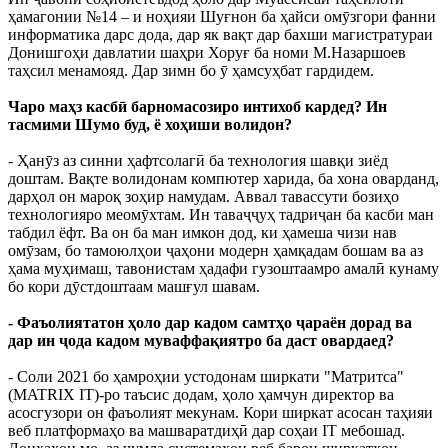
ҳамагонии №14 – и ноҳияи Шуғнон ба ҳайси омӯзгори фанни
информатика дарс дода, дар як вақт дар бахши магистратураи
Донишгоҳи давлатии шаҳри Хоруғ ба номи М.Назаршоев
таҳсил менамояд. Дар зимн бо ӯ ҳамсуҳбат гардидем.
Чаро маҳз касбӣ барномасозиро интихоб кардед? Ин
тасмими Шумо буд, ё хоҳиши волидон?
- Ҳанӯз аз синни ҳафтсолагӣ ба технология шавқи зиёд
доштам. Вақте волидонам компютер харида, ба хона оварданд,
дарҳол он мароқ зоҳир намудам. Аввал тавассути бозиҳо
технологияро меомӯхтам. Ин таваҷҷуҳ тадриҷан ба касби ман
табдил ёфт. Ва он ба ман имкон дод, ки ҳамеша чизи нав
омӯзам, бо тамоюлҳои ҷаҳони модерн ҳамқадам бошам ва аз
ҳама муҳимаш, тавонистам ҳадафи гузоштаамро амалӣ кунаму
бо кори дӯстдоштаам машғул шавам.
- Фаъолиятатон ҳоло дар кадом самтҳо ҷараён дорад ва
дар ин ҷода кадом муваффақиятро ба даст овардаед?
- Соли 2021 бо ҳамроҳии устодонам ширкати "Матритса"
(MATRIX IT)-ро таъсис додам, ҳоло ҳамчун директор ва
асосгузори он фаъолият мекунам. Кори ширкат асосан таҳияи
веб платформаҳо ва машваратдиҳӣ дар соҳаи IT мебошад.