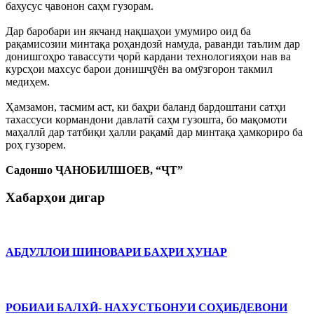
бахусус ҷавонон саҳм гузорам.
Дар баробари ин якчанд нақшаҳои умумиро оид ба
рақамисозии минтақа роҳандозӣ намуда, раванди таълим дар
донишгоҳро тавассути ҷорӣ кардани технологияҳои нав ва
курсҳои махсус барои донишҷӯён ва омӯзгорон такмил
медиҳем.
Ҳамзамон, тасмим аст, ки баҳри баланд бардоштани сатҳи
тахассуси кормандони давлатӣ саҳм гузошта, бо мақомоти
маҳаллӣ дар татбиқи ҳалли рақамӣ дар минтақа ҳамкориро ба
роҳ гузорем.
Садоншо ҶАНОБИЛШОЕВ, “ҶТ”
Хабарҳои дигар
АБДУЛЛОИ ШИНОВАРИ БАҲРИ ҲУНАР
РОБИАИ БАЛХӢ- НАХУСТБОНУИ СОҲИБДЕВОНИ