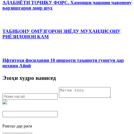
АДАБИЁТИ ТОҶИКУ ФОРС. Ҳамоиши ҷашнии ҷавонону
варзишгарон доир шуд
ТАБИБОНУ ОМӮЗГОРОН ЗИЁДУ МУҲАНДИСОНУ
РИЁЗИДОНОН КАМ
Ифтитоҳи фосилавии 10 иншооти таъиноти гуногун дар
ноҳияи Айнӣ
Эзоҳи худро нависед
Рамзҳо дар расм