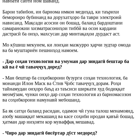
навбатӣ сабти ном шаванд.
Барои табибон, ин барнома имкон медиҳад, ки таърихи
беморонро бубинанд ва дорухатҳоро ба таври электронӣ
нависанд. Мақсади асосии он бошад, баланд бардоштани
самаранокии хизматрасониҳои тиббӣ ва осон кардани
дастрасӣ ба онҳо, махсусан дар минтақаҳои дурдаст аст.
Мо кӯшиш мекунем, ки лоиҳаи мазкурро ҳарчи зудтар омода
ва ба муштариён пешниҳод намоем.
- Дар соҳаи технология ва умуман дар зиндагӣ бештар ба
кӣ ва ё чӣ таваҷҷуҳ доред?
- Ман бештар ба соҳибкорони бузурги соҳаи технология, ба
монанди Илон Маск ва Стив Ҷобс таваҷҷуҳ дорам. Роҳи
тайнамудаи онҳоро баъд аз таъсиси ширкати худ бодиққат
меомӯзам, чунки онҳо дар соҳаи технология аз барномасозон
ва соҳибкорони намунавӣ мебошанд.
Ба як сатҳи баланд расидан, одамон чӣ гуна талош менамоянд,
азобу машаққат мекашанд ва касе соҳиби иродаи қавъӣ бошад,
ҳатман дар ниҳояти кор муваффақ мешавад.
- Чиро дар зиндагӣ бисёртар дӯст медоред?