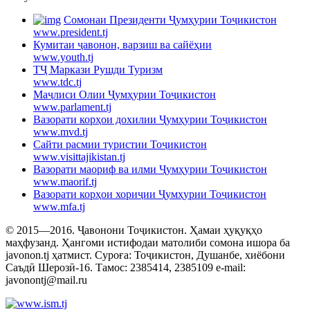
Cомонаи Президенти Ҷумҳурии Тоҷикистон
www.president.tj
Кумитаи ҷавонон, варзиш ва сайёҳии
www.youth.tj
ТҶ Маркази Рушди Туризм
www.tdc.tj
Маҷлиси Олии Ҷумҳурии Тоҷикистон
www.parlament.tj
Вазорати корҳои дохилии Ҷумҳурии Тоҷикистон
www.mvd.tj
Сайти расмии туристии Тоҷикистон
www.visittajikistan.tj
Вазорати маориф ва илми Ҷумҳурии Тоҷикистон
www.maorif.tj
Вазорати корҳои хориҷии Ҷумҳурии Тоҷикистон
www.mfa.tj
© 2015—2016. Ҷавонони Тоҷикистон. Ҳамаи ҳуқуқҳо
маҳфузанд. Ҳангоми истифодаи матолиби сомона ишора ба
javonon.tj ҳатмист. Суроға: Тоҷикистон, Душанбе, хиёбони
Саъдӣ Шерозӣ-16. Тамос: 2385414, 2385109 e-mail:
javonontj@mail.ru