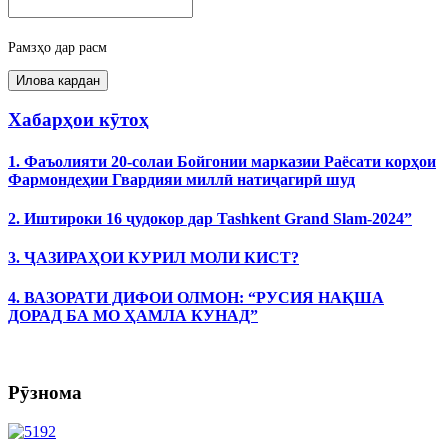
Рамзҳо дар расм
Хабарҳои кӯтоҳ
1. Фаъолияти 20-солаи Бойгонии марказии Раёсати корҳои
Фармондеҳии Гвардияи миллӣ натиҷагирӣ шуд
2. Иштироки 16 ҷудокор дар Tashkent Grand Slam-2024”
3. ҶАЗИРАҲОИ КУРИЛ МОЛИ КИСТ?
4. ВАЗОРАТИ ДИФОИ ОЛМОН: “РУСИЯ НАҚША
ДОРАД БА МО ҲАМЛА КУНАД”
Рӯзнома