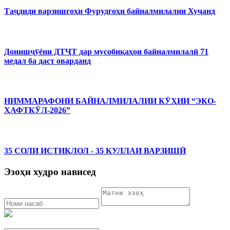
Таҷдиди варзишгоҳи Фурудгоҳи байналмилалии Хуҷанд
Донишҷӯёни ДТҶТ дар мусобиқаҳои байналмилалӣ 71
медал ба даст оварданд
НИММАРАФОНИ БАЙНАЛМИЛАЛИИ КӮҲИИ “ЭКО-
ҲАФТКӮЛ-2026”
35 СОЛИ ИСТИҚЛОЛ - 35 ҚУЛЛАИ ВАРЗИШӢ
Эзоҳи худро нависед