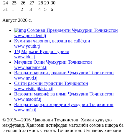
24
25
26
27
28
29
30
31
1
2
3
4
5
6
Август 2026 c.
Cомонаи Президенти Ҷумҳурии Тоҷикистон
www.president.tj
Кумитаи ҷавонон, варзиш ва сайёҳии
www.youth.tj
ТҶ Маркази Рушди Туризм
www.tdc.tj
Маҷлиси Олии Ҷумҳурии Тоҷикистон
www.parlament.tj
Вазорати корҳои дохилии Ҷумҳурии Тоҷикистон
www.mvd.tj
Сайти расмии туристии Тоҷикистон
www.visittajikistan.tj
Вазорати маориф ва илми Ҷумҳурии Тоҷикистон
www.maorif.tj
Вазорати корҳои хориҷии Ҷумҳурии Тоҷикистон
www.mfa.tj
© 2015—2016. Ҷавонони Тоҷикистон. Ҳамаи ҳуқуқҳо
маҳфузанд. Ҳангоми истифодаи матолиби сомона ишора ба
javonon.tj ҳатмист. Суроға: Тоҷикистон, Душанбе, хиёбони