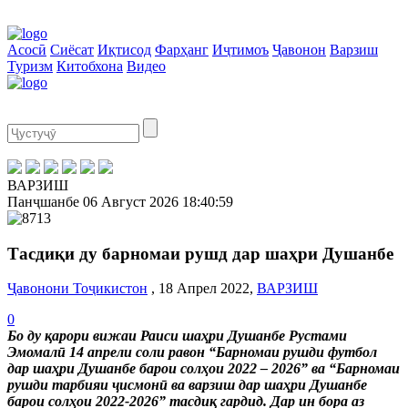
Асосӣ
Сиёсат
Иқтисод
Фарҳанг
Иҷтимоъ
Ҷавонон
Варзиш
Туризм
Китобхона
Видео
ВАРЗИШ
Панҷшанбе
06 Август 2026
18:40:59
Тасдиқи ду барномаи рушд дар шаҳри Душанбе
Ҷавонони Тоҷикистон
, 18 Апрел 2022,
ВАРЗИШ
0
Бо ду қарори вижаи Раиси шаҳри Душанбе Рустами
Эмомалӣ 14 апрели соли равон “Барномаи рушди футбол
дар шаҳри Душанбе барои солҳои 2022 – 2026” ва “Барномаи
рушди тарбияи ҷисмонӣ ва варзиш дар шаҳри Душанбе
барои солҳои 2022-2026” тасдиқ гардид. Дар ин бора аз