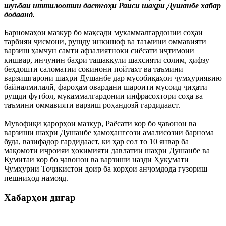
шуъбаи иттилоотии дастгоҳи Раиси шаҳри Душанбе хабар
додаанд.
Барномаҳои мазкур бо мақсади мукаммалгардонии соҳаи
тарбияи ҷисмонӣ, рушду инкишоф ва таъмини оммавияти
варзиш ҳамчун самти афзалиятноки сиёсати иҷтимоии
кишвар, инчунин баҳри ташаккули шахсияти солим, ҳифзу
беҳдошти саломатии сокинони пойтахт ва таъмини
варзишгарони шаҳри Душанбе дар мусобиқаҳои ҷумҳуриявию
байналмилалӣ, фароҳам овардани шароити мусоид ҷиҳати
рушди футбол, мукаммалгардонии инфрасохтори соҳа ва
таъмини оммавияти варзиш роҳандозӣ гардидааст.
Мувофиқи қарорҳои мазкур, Раёсати кор бо ҷавонон ва
варзиши шаҳри Душанбе ҳамоҳангсози амалисозии барнома
буда, вазифадор гардидааст, ки ҳар сол то 10 январ ба
мақомоти иҷроияи ҳокимияти давлатии шаҳри Душанбе ва
Кумитаи кор бо ҷавонон ва варзиши назди Ҳукумати
Ҷумҳурии Тоҷикистон доир ба корҳои анҷомдода гузориш
пешниҳод намояд.
Хабарҳои дигар