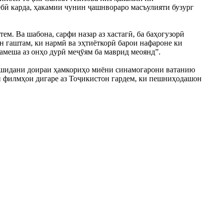
ёбӣ карда, ҳакамии чунин ҷашнвораро масъулияти бузург
м. Ва шабона, сарфи назар аз хастагӣ, ба баҳогузорӣ
н гаштам, ки нармӣ ва эҳтиёткорӣ барои нафароне ки
ҳамеша аз онҳо дурӣ меҷӯям ба маврид меоянд”.
хшидани доираи ҳамкориҳо миёни синамогарони ватанию
и филмҳои дигаре аз Тоҷикистон гардем, ки пешниҳодашон