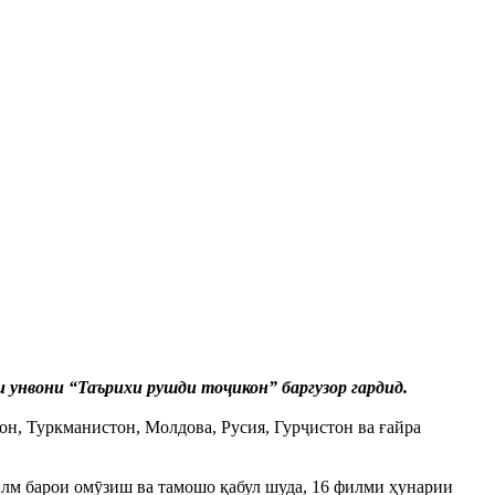
унвони “Таърихи рушди тоҷикон” баргузор гардид.
он, Туркманистон, Молдова, Русия, Гурҷистон ва ғайра
илм барои омӯзиш ва тамошо қабул шуда, 16 филми ҳунарии