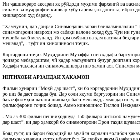
Ин ҷашнвораро аксаран як рӯйдоди муҳими фарҳангӣ ва васил
синамо ва муаррифии кишвар хубу саривақтӣ дониста, иброз до
кишварҳои худ баранд.
“Ҳамчунин, дар доираи Синамоҷашн-вораи байлалмиллалии “То
синамогарони навроҳи мо сабақи калоне хоҳад буд. Чун ин гун
таҷриба касб мекунанд. Ин ҳам омӯзиш ва ҳам василаи беҳтар
мешавад”, - гуфт ин киношиноси тоҷик.
Коргардони тоҷик Муҳиддини Музаффар низ ҳадафи баргузории
ҷоизаро мебардоштам, чӣ қадар масъулияти бузург доштани кор
Ҳадафи таъсиси ин синамоҷашнвора низ ҳамин аст. Синамои м
ИНТИХОБИ АРЗАНДАИ ҲАКАМОН
Филми ҳунарии “Моҳӣ дар шаст”, ки бо коргардонии Муҳидини
ро низ ба даст оварда буд. Дар соли якуми баргузории ин Син
баъзе филмҳои ватанӣ шикваҳо баён мешавад, аммо дар ин ҷашн
филмофарони тоҷик бошад. Аммо киношинос Тиллои Некқадам г
- Мо аз 300 филми пешниҳодшуда 150 филмро интихоб намудем 
дар шаст”, ки дар ҳамкорӣ бо синамогарони Эрон таҳия шудааст
Бояд гуфт, ки барои баҳодиҳӣ ва муайян кардани ғолибон ҳака
филмҳои ҳунарии кутоҳ иборат буд. Ба гурӯҳи якум 8 нафар в