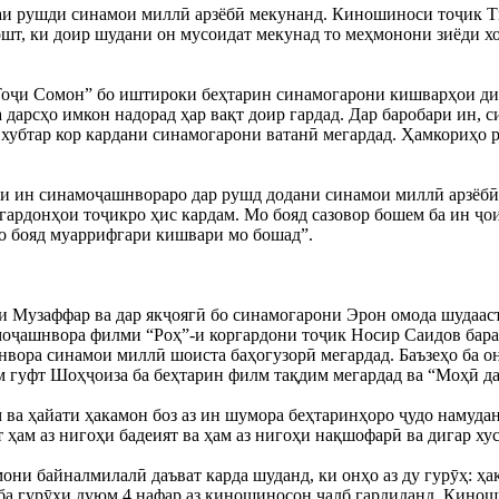
аи рушди синамои миллӣ арзёбӣ мекунанд. Киношиноси тоҷик Т
шт, ки доир шудани он мусоидат мекунад то меҳмонони зиёди хо
ҷи Сомон” бо иштироки беҳтарин синамогарони кишварҳои дига
а дарсҳо имкон надорад ҳар вақт доир гардад. Дар баробари ин,
у хубтар кор кардани синамогарони ватанӣ мегардад. Ҳамкориҳо
 ин синамоҷашнвораро дар рушд додани синамои миллӣ арзёбӣ 
гардонҳои тоҷикро ҳис кардам. Мо бояд сазовор бошем ба ин ҷо
о бояд муаррифгари кишвари мо бошад”.
 Музаффар ва дар якҷоягӣ бо синамогарони Эрон омода шудаас
амоҷашнвора филми “Роҳ”-и коргардони тоҷик Носир Саидов баран
вора синамои миллӣ шоиста баҳогузорӣ мегардад. Баъзеҳо ба он
уфт Шоҳҷоиза ба беҳтарин филм тақдим мегардад ва “Моҳӣ дар
ва ҳайати ҳакамон боз аз ин шумора беҳтаринҳоро ҷудо намуда
 ҳам аз нигоҳи бадеият ва ҳам аз нигоҳи нақшофарӣ ва дигар хус
мони байналмилалӣ даъват карда шуданд, ки онҳо аз ду гурӯҳ: 
а ба гурӯҳи дуюм 4 нафар аз киношиносон ҷалб гардиданд. Кино