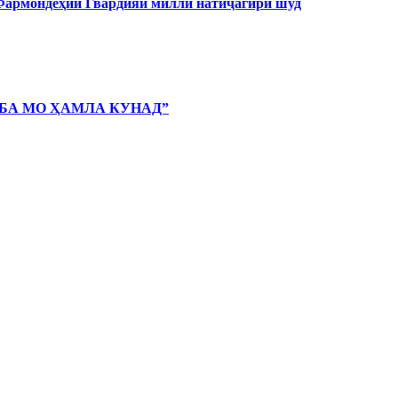
 Фармондеҳии Гвардияи миллӣ натиҷагирӣ шуд
 БА МО ҲАМЛА КУНАД”