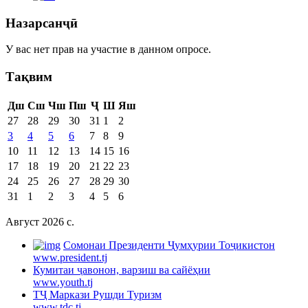
Назарсанҷӣ
У вас нет прав на участие в данном опросе.
Тақвим
Дш
Сш
Чш
Пш
Ҷ
Ш
Яш
27
28
29
30
31
1
2
3
4
5
6
7
8
9
10
11
12
13
14
15
16
17
18
19
20
21
22
23
24
25
26
27
28
29
30
31
1
2
3
4
5
6
Август 2026 c.
Cомонаи Президенти Ҷумҳурии Тоҷикистон
www.president.tj
Кумитаи ҷавонон, варзиш ва сайёҳии
www.youth.tj
ТҶ Маркази Рушди Туризм
www.tdc.tj