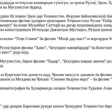
ҳодшуда истеҳсоли кишварҳои гуногун, аз ҷумла Русия, Эрон, Ҳ
я ва Муғулистон буданд.
урии Исломии Эрон дар Тоҷикистон, Форуми байналмилалӣ бахш
устнамоиши филми ҳунарии муштараки Тоҷикистону Русия “Пайро
авомӯз” ба номи Муҳаббат Сатторӣ ва дигар хоҳишмандону ало
ни киностудияҳои Иттиҳоди Давлатҳои Мустақил, Рӯзҳои кинои
ллалии “Тоҷи Сомон” ба филми “Моҳӣ дар шаст”-и коргардон 
Русия барои филми “Ҳаво”, “Беҳтарин наворбардор” ба Констант
 шаст” дода шуд.
Муғулистон, барои филми “Падар”, “Беҳтарин нақши занона”-ро
нд.
 аз Қирғизистон дониста шуд. Ҷоизаи махсуси ҳакамон ба филм
иев аз Молдова ва Ҷоизаи “Синамо бидуни марз” – ба филми “Д
инематография ба Ҳунарманди халқии Тоҷикистон Турахон Аҳма
 дар доираи Барномаи рушди кинои Ҷумҳурии Тоҷикистон барои 