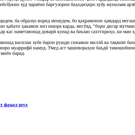
ейсбукии худ ҷараёни баргузории баҳодиҳиро хубу муназзам арз
идем, ба образҳо ворид мешудем, бо қаҳрамонон ҳамдард мегаште
ии ҳайати ҳакамон низ ишора карда, мегӯяд, “бори дигар мутмаи
ҳар кас наметавонад доварӣ кунад ва баъзан сахтгириҳо, ки ман 
вонад василаи хубе барои рушди синамои миллӣ ва тақвият ба
таниро муаррифӣ намуд. Умед аст ҷашнвораҳои баъдӣ тамошобин
 миён барад.
хт фаъол шуд