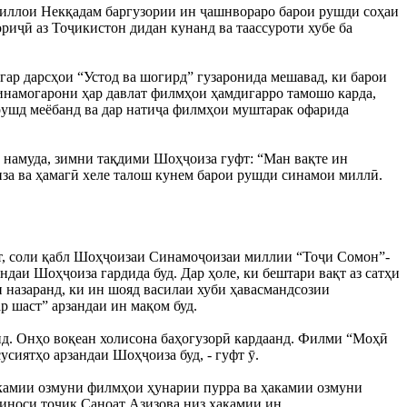
иллои Некқадам баргузории ин ҷашнвораро барои рушди соҳаи
риҷӣ аз Тоҷикистон дидан кунанд ва таассуроти хубе ба
р дарсҳои “Устод ва шогирд” гузаронида мешавад, ки барои
 синамогарони ҳар давлат филмҳои ҳамдигарро тамошо карда,
 рушд меёбанд ва дар натиҷа филмҳои муштарак офарида
намуда, зимни тақдими Шоҳҷоиза гуфт: “Ман вақте ин
иза ва ҳамагӣ хеле талош кунем барои рушди синамои миллӣ.
т, соли қабл Шоҳҷоизаи Синамоҷоизаи миллии “Тоҷи Сомон”-
даи Шоҳҷоиза гардида буд. Дар ҳоле, ки бештари вақт аз сатҳи
 назаранд, ки ин шояд василаи хуби ҳавасмандсозии
 шаст” арзандаи ин мақом буд.
нд. Онҳо воқеан холисона баҳогузорӣ кардаанд. Филми “Моҳӣ
усиятҳо арзандаи Шоҳҷоиза буд, - гуфт ӯ.
ҳакамии озмуни филмҳои ҳунарии пурра ва ҳакамии озмуни
шиноси тоҷик Саноат Азизова низ ҳакамии ин