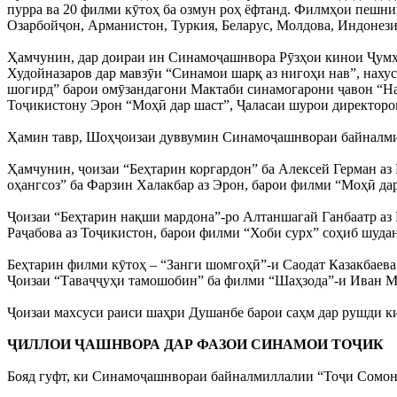
пурра ва 20 филми кӯтоҳ ба озмун роҳ ёфтанд. Филмҳои пешни
Озарбойҷон, Арманистон, Туркия, Беларус, Молдова, Индонези
Ҳамчунин, дар доираи ин Синамоҷашнвора Рӯзҳои кинои Ҷумҳ
Худойназаров дар мавзӯи “Синамои шарқ аз нигоҳи нав”, нах
шогирд” барои омӯзандагони Мактаби синамогарони ҷавон “Н
Тоҷикистону Эрон “Моҳӣ дар шаст”, Ҷаласаи шурои директоро
Ҳамин тавр, Шоҳҷоизаи дуввумин Синамоҷашнвораи байналми
Ҳамчунин, ҷоизаи “Беҳтарин коргардон” ба Алексей Герман аз 
оҳангсоз” ба Фарзин Халакбар аз Эрон, барои филми “Моҳӣ дар
Ҷоизаи “Беҳтарин нақши мардона”-ро Алтаншагай Ганбаатр аз 
Раҷабова аз Тоҷикистон, барои филми “Хоби сурх” соҳиб шуда
Беҳтарин филми кӯтоҳ – “Занги шомгоҳӣ”-и Саодат Казакбаева
Ҷоизаи “Таваҷҷуҳи тамошобин” ба филми “Шаҳзода”-и Иван Ман
Ҷоизаи махсуси раиси шаҳри Душанбе барои саҳм дар рушди к
ҶИЛЛОИ ҶАШНВОРА ДАР ФАЗОИ СИНАМОИ ТОҶИК
Бояд гуфт, ки Синамоҷашнвораи байналмиллалии “Тоҷи Сомон”