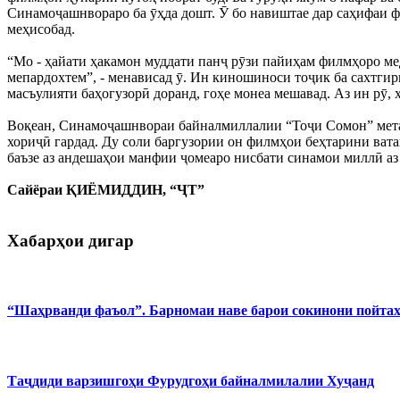
Синамоҷашнвораро ба ӯҳда дошт. Ӯ бо навиштае дар саҳифаи ф
меҳисобад.
“Мо - ҳайати ҳакамон муддати панҷ рӯзи пайиҳам филмҳоро мед
мепардохтем”, - менависад ӯ. Ин киношиноси тоҷик ба сахтгир
масъулияти баҳогузорӣ доранд, гоҳе монеа мешавад. Аз ин рӯ, 
Воқеан, Синамоҷашнвораи байналмиллалии “Тоҷи Сомон” мета
хориҷӣ гардад. Ду соли баргузории он филмҳои беҳтарини ва
баъзе аз андешаҳои манфии ҷомеаро нисбати синамои миллӣ аз
Сайёраи ҚИЁМИДДИН, “ҶТ”
Хабарҳои дигар
“Шаҳрванди фаъол”. Барномаи наве барои сокинони пойта
Таҷдиди варзишгоҳи Фурудгоҳи байналмилалии Хуҷанд