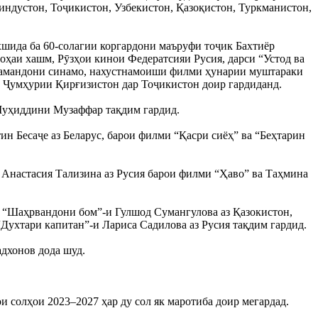
индустон, Тоҷикистон, Узбекистон, Қазоқистон, Туркманистон,
ида ба 60-солагии коргардони маъруфи тоҷик Бахтиёр
ҳаи хашм, Рӯзҳои кинои Федератсияи Русия, дарси “Устод ва
қамандони синамо, нахустнамоиши филми ҳунарии муштараки
 Ҷумҳурии Қирғизистон дар Тоҷикистон доир гардиданд.
Муҳиддини Музаффар тақдим гардид.
ин Бесаҷе аз Беларус, барои филми “Қасри сиёҳ” ва “Беҳтарин
 Анастасия Тализина аз Русия барои филми “Ҳаво” ва Таҳмина
и “Шаҳрвандони бом”-и Гулшод Сумангулова аз Қазокистон,
ухтари капитан”-и Лариса Садилова аз Русия тақдим гардид.
дхонов дода шуд.
солҳои 2023–2027 ҳар ду сол як маротиба доир мегардад.