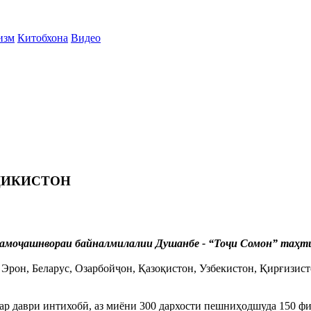
изм
Китобхона
Видео
ҶИКИСТОН
намоҷашнвораи байналмилалии Душанбе - “Тоҷи Сомон” таҳти 
Эрон, Беларус, Озарбойҷон, Қазоқистон, Узбекистон, Қирғизист
ар даври интихобӣ, аз миёни 300 дархости пешниҳодшуда 150 ф