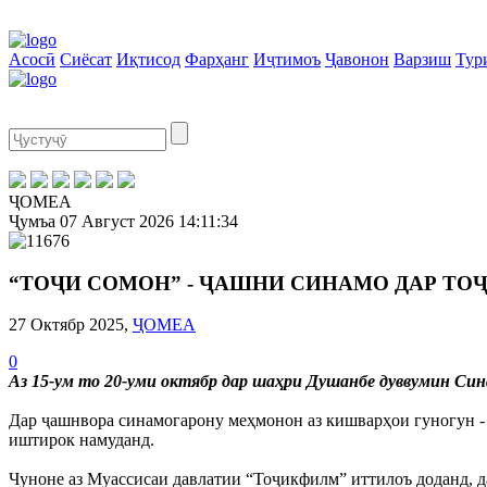
Асосӣ
Сиёсат
Иқтисод
Фарҳанг
Иҷтимоъ
Ҷавонон
Варзиш
Тур
ҶОМЕА
Ҷумъа
07 Август 2026
14:11:35
“ТОҶИ СОМОН” - ҶАШНИ СИНАМО ДАР ТО
27 Октябр 2025,
ҶОМЕА
0
Аз 15-ум то 20-уми октябр дар шаҳри Душанбе дуввумин Си
Дар ҷашнвора синамогарону меҳмонон аз кишварҳои гуногун - 
иштирок намуданд.
Чуноне аз Муассисаи давлатии “Тоҷикфилм” иттилоъ доданд, д