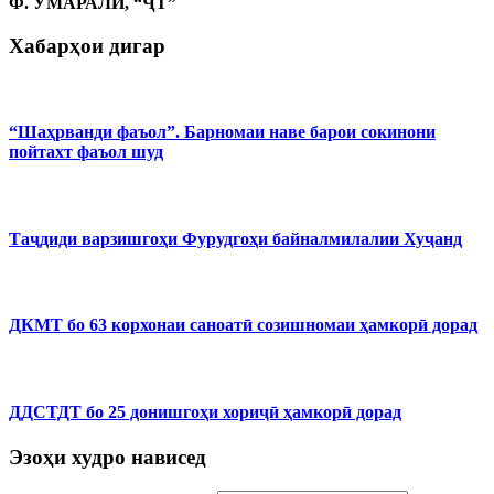
Ф. УМАРАЛӢ, “ҶТ”
Хабарҳои дигар
“Шаҳрванди фаъол”. Барномаи наве барои сокинони
пойтахт фаъол шуд
Таҷдиди варзишгоҳи Фурудгоҳи байналмилалии Хуҷанд
ДКМТ бо 63 корхонаи саноатӣ созишномаи ҳамкорӣ дорад
ДДСТДТ бо 25 донишгоҳи хориҷӣ ҳамкорӣ дорад
Эзоҳи худро нависед