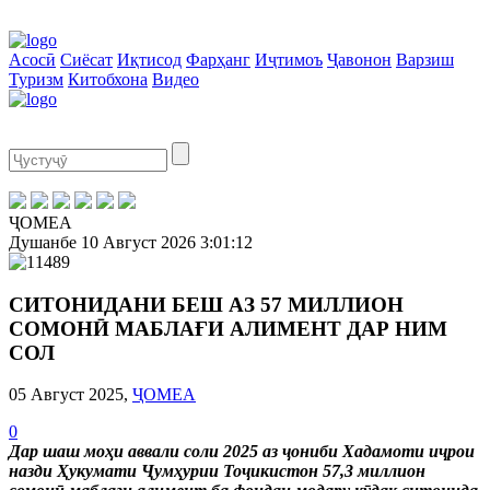
Асосӣ
Сиёсат
Иқтисод
Фарҳанг
Иҷтимоъ
Ҷавонон
Варзиш
Туризм
Китобхона
Видео
ҶОМЕА
Душанбе
10 Август 2026
3:01:13
СИТОНИДАНИ БЕШ АЗ 57 МИЛЛИОН
СОМОНӢ МАБЛАҒИ АЛИМЕНТ ДАР НИМ
СОЛ
05 Август 2025,
ҶОМЕА
0
Дар шаш моҳи аввали соли 2025 аз ҷониби Хадамоти иҷрои
назди Ҳукумати Ҷумҳурии Тоҷикистон 57,3 миллион