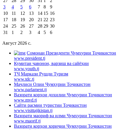
27
28
29
30
31
1
2
3
4
5
6
7
8
9
10
11
12
13
14
15
16
17
18
19
20
21
22
23
24
25
26
27
28
29
30
31
1
2
3
4
5
6
Август 2026 c.
Cомонаи Президенти Ҷумҳурии Тоҷикистон
www.president.tj
Кумитаи ҷавонон, варзиш ва сайёҳии
www.youth.tj
ТҶ Маркази Рушди Туризм
www.tdc.tj
Маҷлиси Олии Ҷумҳурии Тоҷикистон
www.parlament.tj
Вазорати корҳои дохилии Ҷумҳурии Тоҷикистон
www.mvd.tj
Сайти расмии туристии Тоҷикистон
www.visittajikistan.tj
Вазорати маориф ва илми Ҷумҳурии Тоҷикистон
www.maorif.tj
Вазорати корҳои хориҷии Ҷумҳурии Тоҷикистон