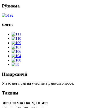
Рӯзнома
Фото
Назарсанҷӣ
У вас нет прав на участие в данном опросе.
Тақвим
Дш
Сш
Чш
Пш
Ҷ
Ш
Яш