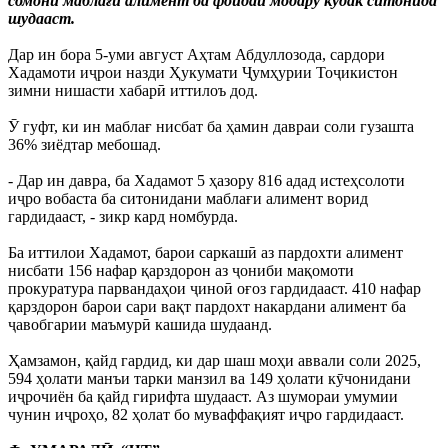
сомонӣ маблағи алимент ба фоидаи модару кӯдак ситонида
шудааст.
Дар ин бора 5-уми август Аҳтам Абдуллозода, сардори
Хадамоти иҷрои назди Ҳукумати Ҷумҳурии Тоҷикистон
зимни нишасти хабарӣ иттилоъ дод.
Ӯ гуфт, ки ин маблағ нисбат ба ҳамин давраи соли гузашта
36% зиёдтар мебошад.
- Дар ин давра, ба Хадамот 5 ҳазору 816 адад истеҳсолоти
иҷро вобаста ба ситонидани маблағи алимент ворид
гардидааст, - зикр кард номбурда.
Ба иттилои Хадамот, барои саркашӣ аз пардохти алимент
нисбати 156 нафар қарздорон аз ҷониби мақомоти
прокуратура парвандаҳои ҷиноӣ оғоз гардидааст. 410 нафар
қарздорон барои сари вақт пардохт накардани алимент ба
ҷавобгарии маъмурӣ кашида шудаанд.
Ҳамзамон, қайд гардид, ки дар шаш моҳи аввали соли 2025,
594 ҳолати манъи тарки манзил ва 149 ҳолати кӯчонидани
иҷрочиён ба қайд гирифта шудааст. Аз шумораи умумии
чунин иҷроҳо, 82 ҳолат бо муваффақият иҷро гардидааст.