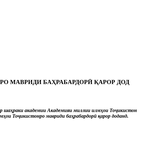
О МАВРИДИ БАҲРАБАРДОРӢ ҚАРОР ДОД
р шаҳраки академии Академияи миллии илмҳои Тоҷикистон
ҳои Тоҷикистонро мавриди баҳрабардорӣ қарор доданд.