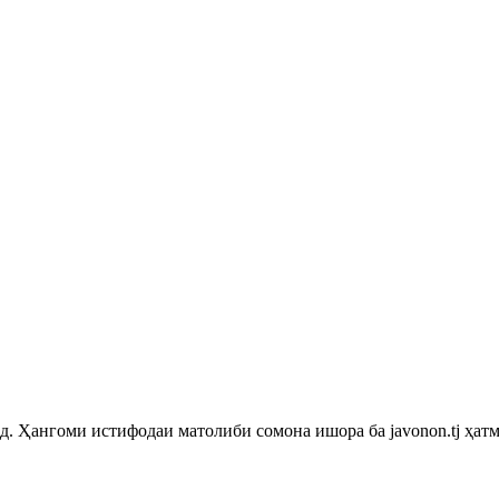
 Ҳангоми истифодаи матолиби сомона ишора ба javonon.tj ҳатм