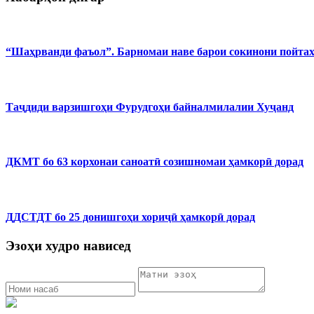
“Шаҳрванди фаъол”. Барномаи наве барои сокинони пойта
Таҷдиди варзишгоҳи Фурудгоҳи байналмилалии Хуҷанд
ДКМТ бо 63 корхонаи саноатӣ созишномаи ҳамкорӣ дорад
ДДСТДТ бо 25 донишгоҳи хориҷӣ ҳамкорӣ дорад
Эзоҳи худро нависед