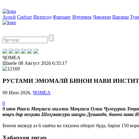
Асосӣ
Сиёсат
Иқтисод
Фарҳанг
Иҷтимоъ
Ҷавонон
Варзиш
Тур
ҶОМЕА
Шанбе
08 Август 2026
6:35:17
РУСТАМИ ЭМОМАЛӢ БИНОИ НАВИ ИНСТИТУ
09 Июн 2026,
ҶОМЕА
0
9 июн Раиси Маҷлиси миллии Маҷлиси Олии Ҷумҳурии Тоҷи
воқеъ дар ноҳияи Шоҳмансури шаҳри Душанбе, бинои нави 
Бинои мазкур аз 6 ошёна ва таҳхона иборат буда, барои 150 ко
Хабарҳои дигар