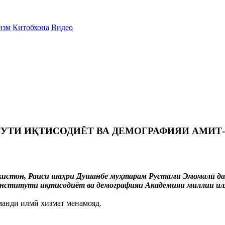
изм
Китобхона
Видео
ТИ ИҚТИСОДИЁТ ВА ДЕМОГРАФИЯИ АМИТ-Р
кистон, Раиси шаҳри Душанбе муҳтарам Рустами Эмомалӣ да
Институти иқтисодиёт ва демографияи Академияи миллии илм
рманди илмӣ хизмат менамояд.