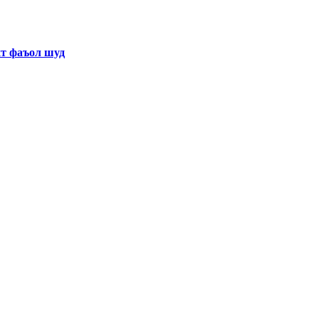
хт фаъол шуд