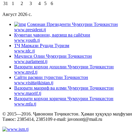
31
1
2
3
4
5
6
Август 2026 c.
Cомонаи Президенти Ҷумҳурии Тоҷикистон
www.president.tj
Кумитаи ҷавонон, варзиш ва сайёҳии
www.youth.tj
ТҶ Маркази Рушди Туризм
www.tdc.tj
Маҷлиси Олии Ҷумҳурии Тоҷикистон
www.parlament.tj
Вазорати корҳои дохилии Ҷумҳурии Тоҷикистон
www.mvd.tj
Сайти расмии туристии Тоҷикистон
www.visittajikistan.tj
Вазорати маориф ва илми Ҷумҳурии Тоҷикистон
www.maorif.tj
Вазорати корҳои хориҷии Ҷумҳурии Тоҷикистон
www.mfa.tj
© 2015—2016. Ҷавонони Тоҷикистон. Ҳамаи ҳуқуқҳо маҳфузанд.
Тамос: 2385414, 2385109 e-mail: javonontj@mail.ru