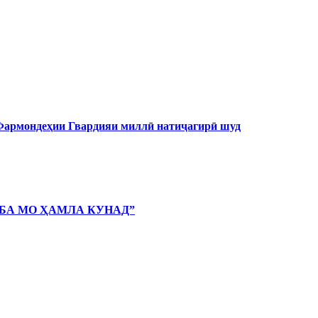
 Фармондеҳии Гвардияи миллӣ натиҷагирӣ шуд
 БА МО ҲАМЛА КУНАД”