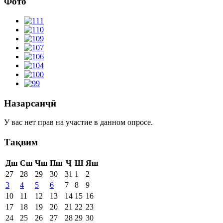
Фото
Назарсанҷӣ
У вас нет прав на участие в данном опросе.
Тақвим
Дш
Сш
Чш
Пш
Ҷ
Ш
Яш
27
28
29
30
31
1
2
3
4
5
6
7
8
9
10
11
12
13
14
15
16
17
18
19
20
21
22
23
24
25
26
27
28
29
30