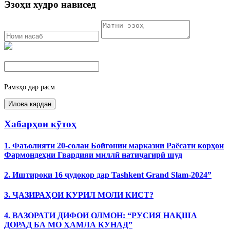
Эзоҳи худро нависед
Рамзҳо дар расм
Хабарҳои кӯтоҳ
1. Фаъолияти 20-солаи Бойгонии марказии Раёсати корҳои
Фармондеҳии Гвардияи миллӣ натиҷагирӣ шуд
2. Иштироки 16 ҷудокор дар Tashkent Grand Slam-2024”
3. ҶАЗИРАҲОИ КУРИЛ МОЛИ КИСТ?
4. ВАЗОРАТИ ДИФОИ ОЛМОН: “РУСИЯ НАҚША
ДОРАД БА МО ҲАМЛА КУНАД”