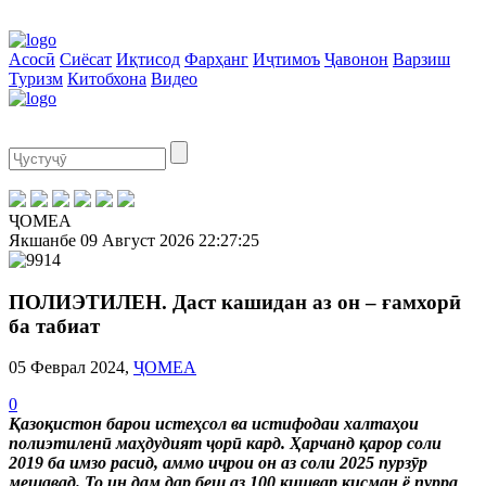
Асосӣ
Сиёсат
Иқтисод
Фарҳанг
Иҷтимоъ
Ҷавонон
Варзиш
Туризм
Китобхона
Видео
ҶОМЕА
Якшанбе
09 Август 2026
22:27:25
ПОЛИЭТИЛЕН. Даст кашидан аз он – ғамхорӣ
ба табиат
05 Феврал 2024,
ҶОМЕА
0
Қазоқистон барои истеҳсол ва истифодаи халтаҳои
полиэтиленӣ маҳдудият ҷорӣ кард. Ҳарчанд қарор соли
2019 ба имзо расид, аммо иҷрои он аз соли 2025 пурзӯр
мешавад. То ин дам дар беш аз 100 кишвар қисман ё пурра