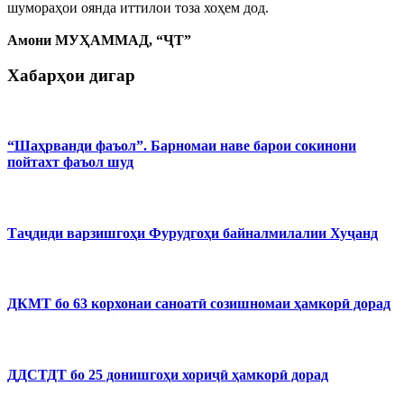
шумораҳои оянда иттилои тоза хоҳем дод.
Амони МУҲАММАД, “ҶТ”
Хабарҳои дигар
“Шаҳрванди фаъол”. Барномаи наве барои сокинони
пойтахт фаъол шуд
Таҷдиди варзишгоҳи Фурудгоҳи байналмилалии Хуҷанд
ДКМТ бо 63 корхонаи саноатӣ созишномаи ҳамкорӣ дорад
ДДСТДТ бо 25 донишгоҳи хориҷӣ ҳамкорӣ дорад