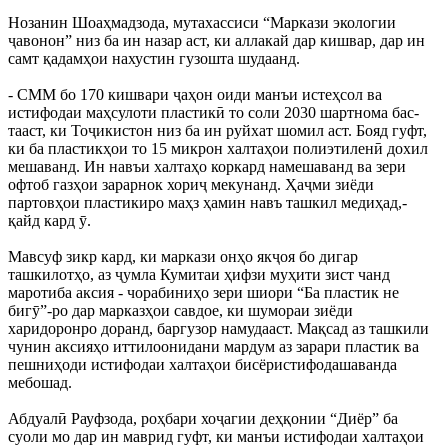
Нозанин Шоаҳмадзода, мутахассиси “Маркази экологии
ҷавонон” низ ба ин назар аст, ки аллакай дар кишвар, дар ин
самт қадамҳои нахустин гузошта шудаанд.
- СММ бо 170 кишвари ҷаҳон оиди манъи истеҳсол ва
истифодаи маҳсулоти пластикӣ то соли 2030 шартнома бас-
тааст, ки Тоҷикистон низ ба ин руйхат шомил аст. Бояд гуфт,
ки ба пластикҳои то 15 микрон халтаҳои полиэтиленӣ дохил
мешаванд. Ин навъи халтаҳо коркард намешаванд ва зери
офтоб газҳои зарарнок хориҷ мекунанд. Ҳаҷми зиёди
партовҳои пластикиро маҳз ҳамин навъ ташкил медиҳад,-
қайд кард ӯ.
Мавсуф зикр кард, ки маркази онҳо якҷоя бо дигар
ташкилотҳо, аз ҷумла Кумитаи ҳифзи муҳити зист чанд
маротиба аксия - чорабиниҳо зери шиори “Ба пластик не
бигӯ”-ро дар марказҳои савдое, ки шумораи зиёди
харидоронро доранд, баргузор намудааст. Мақсад аз ташкили
чунин аксияҳо иттилоонидани мардум аз зарари пластик ва
пешниҳоди истифодаи халтаҳои бисёристифодашаванда
мебошад.
Абдуалӣ Рауфзода, роҳбари хоҷагии деҳқонии “Диёр” ба
суоли мо дар ин маврид гуфт, ки манъи истифодаи халтаҳои