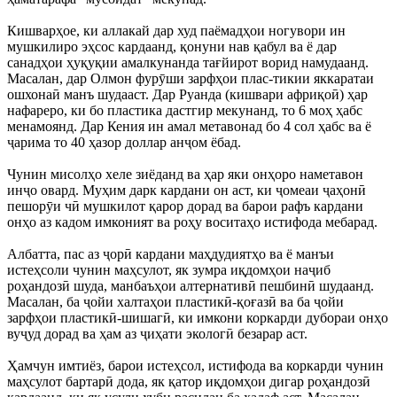
Кишварҳое, ки аллакай дар худ паёмадҳои ногувори ин
мушкилиро эҳсос кардаанд, қонуни нав қабул ва ё дар
санадҳои ҳуқуқии амалкунанда тағйирот ворид намудаанд.
Масалан, дар Олмон фурӯши зарфҳои плас-тикии яккаратаи
ошхонаӣ манъ шудааст. Дар Руанда (кишвари африқоӣ) ҳар
нафареро, ки бо пластика дастгир мекунанд, то 6 моҳ ҳабс
менамоянд. Дар Кения ин амал метавонад бо 4 сол ҳабс ва ё
ҷарима то 40 ҳазор доллар анҷом ёбад.
Чунин мисолҳо хеле зиёданд ва ҳар яки онҳоро наметавон
инҷо овард. Муҳим дарк кардани он аст, ки ҷомеаи ҷаҳонӣ
пешорӯи чӣ мушкилот қарор дорад ва барои рафъ кардани
онҳо аз кадом имконият ва роҳу воситаҳо истифода мебарад.
Албатта, пас аз ҷорӣ кардани маҳдудиятҳо ва ё манъи
истеҳсоли чунин маҳсулот, як зумра иқдомҳои наҷиб
роҳандозӣ шуда, манбаъҳои алтернативӣ пешбинӣ шудаанд.
Масалан, ба ҷойи халтаҳои пластикӣ-қоғазӣ ва ба ҷойи
зарфҳои пластикӣ-шишагӣ, ки имкони коркарди дубораи онҳо
вуҷуд дорад ва ҳам аз ҷиҳати экологӣ безарар аст.
Ҳамчун имтиёз, барои истеҳсол, истифода ва коркарди чунин
маҳсулот бартарӣ дода, як қатор иқдомҳои дигар роҳандозӣ