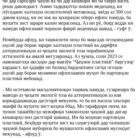
чӣ дар саросари ҷаҳон ва чӣ дар кишвари мо ба таври васеъ
реша давондааст. Аммо тадқиқотҳо нишон медиҳанд, ки
пӯсидани халтаҳои полиэтиленӣ метавонад, зиёда аз 500 сол
давом кунад, ки он хок ва захираҳои обиро ифлос намуда, ба
муҳити зист зарари калон мерасонад. Аз ин рӯ, бояд зидди ин
намуди ифлосшавӣ чораҳои фаврӣ андешида шавад, - гуфт ӯ.
Номбурда афзуд, ки ташкилоти онҳо бо мақсади огоҳонидани
аҳолӣ дар бораи зарари халтаҳои пластикӣ ва дарёфти
алтернативаҳои аз ҷиҳати экологӣ тоза чорабиниҳои
иттилоотӣ ва амалӣ мегузаронад. Аз ҷумла, соли 2023 се
намоишгоҳи аксҳоро дар мавзӯи “Ҷаҳони пластикӣ” баргузор
кардааст, ки ҳадафи он баланд бардоштани сатҳи огоҳии
аҳолӣ дар бораи муаммои ифлосшавии муҳит бо партовҳои
пластикӣ мебошад.
- Мо истеъмоли масъулиятнокро ташвиқ намуда, гузаришро ба
маводи аз ҷиҳати экологӣ тоза ва алтернативаҳои аз нав
коркардшаванда дастгирӣ мекунем, то ба ин васила таъсири
манфӣ ба муҳити зист коҳиш ёбад. Мо тарафдори онем, ки
чунин ташаббусҳо мувофиқи тамоюлҳои ҷаҳонӣ дар дигар
кишварҳо низ дастгирӣ шаванд. Ин ба коҳиши партовҳои
пластикӣ, беҳбуди муҳити зист ва саҳмгузорӣ дар талошҳои
ҷаҳонӣ барои мубориза бо мушкилоти ифлосшавӣ мусоидат
мекунад, - афзуд ӯ.