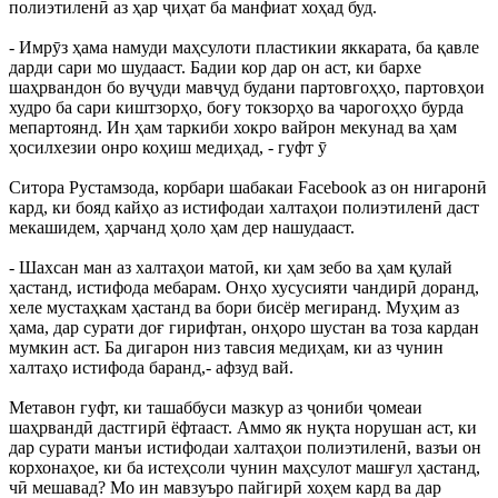
полиэтиленӣ аз ҳар ҷиҳат ба манфиат хоҳад буд.
- Имрӯз ҳама намуди маҳсулоти пластикии яккарата, ба қавле
дарди сари мо шудааст. Бадии кор дар он аст, ки бархе
шаҳрвандон бо вуҷуди мавҷуд будани партовгоҳҳо, партовҳои
худро ба сари киштзорҳо, боғу токзорҳо ва чарогоҳҳо бурда
мепартоянд. Ин ҳам таркиби хокро вайрон мекунад ва ҳам
ҳосилхезии онро коҳиш медиҳад, - гуфт ӯ
Ситора Рустамзода, корбари шабакаи Facebook аз он нигаронӣ
кард, ки бояд кайҳо аз истифодаи халтаҳои полиэтиленӣ даст
мекашидем, ҳарчанд ҳоло ҳам дер нашудааст.
- Шахсан ман аз халтаҳои матоӣ, ки ҳам зебо ва ҳам қулай
ҳастанд, истифода мебарам. Онҳо хусусияти чандирӣ доранд,
хеле мустаҳкам ҳастанд ва бори бисёр мегиранд. Муҳим аз
ҳама, дар сурати доғ гирифтан, онҳоро шустан ва тоза кардан
мумкин аст. Ба дигарон низ тавсия медиҳам, ки аз чунин
халтаҳо истифода баранд,- афзуд вай.
Метавон гуфт, ки ташаббуси мазкур аз ҷониби ҷомеаи
шаҳрвандӣ дастгирӣ ёфтааст. Аммо як нуқта норушан аст, ки
дар сурати манъи истифодаи халтаҳои полиэтиленӣ, вазъи он
корхонаҳое, ки ба истеҳсоли чунин маҳсулот машғул ҳастанд,
чӣ мешавад? Мо ин мавзуъро пайгирӣ хоҳем кард ва дар