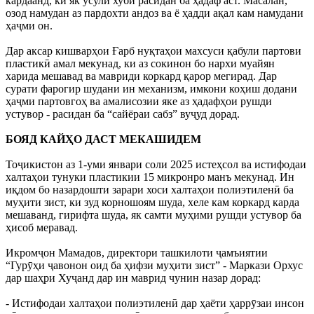
кардаанд, ки як усули хуби расидан ба ҳадаф аст. Масалан,
озод намудан аз пардохти андоз ва ё ҳадди ақал кам намудани
ҳаҷми он.
Дар аксар кишварҳои Ғарб нуқтаҳои махсуси қабули партови
пластикӣ амал мекунад, ки аз сокинон бо нархи муайян
харида мешавад ва мавриди коркард қарор мегирад. Дар
сурати фарогир шудани ин механизм, имкони коҳиш додани
ҳаҷми партовгоҳ ва амалисозии яке аз ҳадафҳои рушди
устувор - расидан ба “сайёраи сабз” вуҷуд дорад.
БОЯД КАЙҲО ДАСТ МЕКАШИДЕМ
Тоҷикистон аз 1-уми январи соли 2025 истеҳсол ва истифодаи
халтаҳои тунуки пластикии 15 микронро манъ мекунад. Ин
иқдом бо назардошти зарари хоси халтаҳои полиэтиленӣ ба
муҳити зист, ки зуд корношоям шуда, хеле кам коркард карда
мешаванд, гирифта шуда, як самти муҳими рушди устувор ба
ҳисоб меравад.
Икромҷон Мамадов, директори ташкилоти ҷамъиятии
“Гурӯҳи ҷавонон оид ба ҳифзи муҳити зист” - Маркази Орхус
дар шаҳри Хуҷанд дар ин маврид чунин назар дорад:
- Истифодаи халтаҳои полиэтиленӣ дар ҳаёти ҳаррӯзаи инсон