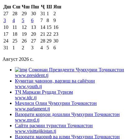
Дш
Сш
Чш
Пш
Ҷ
Ш
Яш
27
28
29
30
31
1
2
3
4
5
6
7
8
9
10
11
12
13
14
15
16
17
18
19
20
21
22
23
24
25
26
27
28
29
30
31
1
2
3
4
5
6
Август 2026 c.
Cомонаи Президенти Ҷумҳурии Тоҷикистон
www.president.tj
Кумитаи ҷавонон, варзиш ва сайёҳии
www.youth.tj
ТҶ Маркази Рушди Туризм
www.tdc.tj
Маҷлиси Олии Ҷумҳурии Тоҷикистон
www.parlament.tj
Вазорати корҳои дохилии Ҷумҳурии Тоҷикистон
www.mvd.tj
Сайти расмии туристии Тоҷикистон
www.visittajikistan.tj
Вазорати маориф ва илми Ҷумҳурии Тоҷикистон