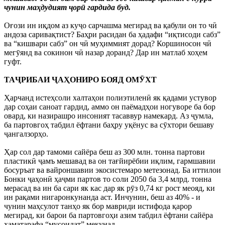
чунин маҳдудият ҷорӣ гардида буд.
Оғози ин иқдом аз куҷо сарчашма мегирад ва қабули он то чӣ
андоза саривақтист? Баҳри расидан ба ҳадафи “иқтисоди сабз”
ва “кишвари сабз” он чӣ муҳиммият дорад? Коршиносон чӣ
мегӯянд ва сокинон чӣ назар доранд? Дар ин матлаб хоҳем
гуфт.
ТАҶРИБАИ ҶАҲОНИРО БОЯД ОМӮХТ
Ҳарчанд истеҳсоли халтаҳои полиэтиленӣ як қадами устувор
дар соҳаи саноат гардид, аммо он паёмадҳои ногуворе ба бор
овард, ки назирашро инсоният тасаввур намекард. Аз ҷумла,
ба партовгоҳ табдил ёфтани баҳру уқёнус ва сӯхтори бешаву
ҷангалзорҳо.
Ҳар сол дар тамоми сайёра беш аз 300 млн. тонна партови
пластикӣ ҷамъ мешавад ва он тағйирёбии иқлим, гармшавии
босуръат ва вайроншавии экосистемаро метезонад. Ба иттилои
Бонки ҷаҳонӣ ҳаҷми партов то соли 2050 ба 3,4 млрд. тонна
мерасад ва ин ба сари як кас дар як рӯз 0,74 кг рост меояд, ки
ин рақами нигаронкунанда аст. Инчунин, беш аз 40% - и
чунин маҳсулот танҳо як бор мавриди истифода қарор
мегирад, ки барои ба партовгоҳи азим табдил ёфтани сайёра
ҳаматарафа “мусоидат” мекунад.