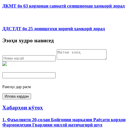
ДКМТ бо 63 корхонаи саноатӣ созишномаи ҳамкорӣ дорад
ДДСТДТ бо 25 донишгоҳи хориҷӣ ҳамкорӣ дорад
Эзоҳи худро нависед
Рамзҳо дар расм
Хабарҳои кӯтоҳ
1. Фаъолияти 20-солаи Бойгонии марказии Раёсати корҳои
Фармондеҳии Гвардияи миллӣ натиҷагирӣ шуд