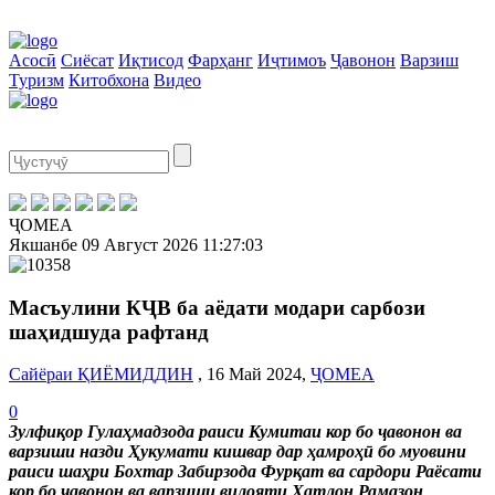
Асосӣ
Сиёсат
Иқтисод
Фарҳанг
Иҷтимоъ
Ҷавонон
Варзиш
Туризм
Китобхона
Видео
ҶОМЕА
Якшанбе
09 Август 2026
11:27:03
Масъулини КҶВ ба аёдати модари сарбози
шаҳидшуда рафтанд
Сайёраи ҚИЁМИДДИН
, 16 Май 2024,
ҶОМЕА
0
Зулфиқор Гулаҳмадзода раиси Кумитаи кор бо ҷавонон ва
варзиши назди Ҳукумати кишвар дар ҳамроҳӣ бо муовини
раиси шаҳри Бохтар Забирзода Фурқат ва сардори Раёсати
кор бо ҷавонон ва варзиши вилояти Хатлон Рамазон