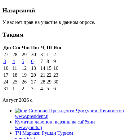
Назарсанҷӣ
У вас нет прав на участие в данном опросе.
Тақвим
Дш
Сш
Чш
Пш
Ҷ
Ш
Яш
27
28
29
30
31
1
2
3
4
5
6
7
8
9
10
11
12
13
14
15
16
17
18
19
20
21
22
23
24
25
26
27
28
29
30
31
1
2
3
4
5
6
Август 2026 c.
Cомонаи Президенти Ҷумҳурии Тоҷикистон
www.president.tj
Кумитаи ҷавонон, варзиш ва сайёҳии
www.youth.tj
ТҶ Маркази Рушди Туризм
www.tdc.tj