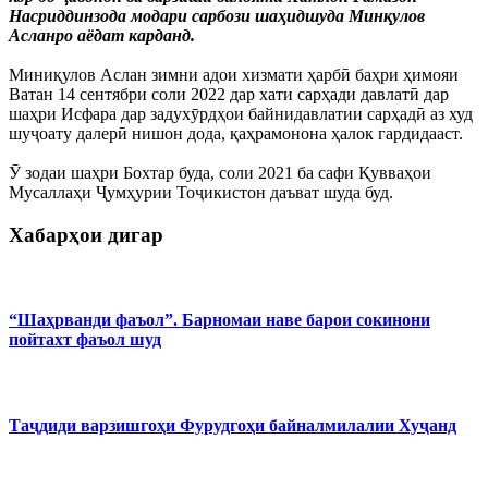
Насриддинзода модари сарбози шаҳидшуда Минқулов
Асланро аёдат карданд.
Миниқулов Аслан зимни адои хизмати ҳарбӣ баҳри ҳимояи
Ватан 14 сентябри соли 2022 дар хати сарҳади давлатӣ дар
шаҳри Исфара дар задухӯрдҳои байнидавлатии сарҳадӣ аз худ
шуҷоату далерӣ нишон дода, қаҳрамонона ҳалок гардидааст.
Ӯ зодаи шаҳри Бохтар буда, соли 2021 ба сафи Қувваҳои
Мусаллаҳи Ҷумҳурии Тоҷикистон даъват шуда буд.
Хабарҳои дигар
“Шаҳрванди фаъол”. Барномаи наве барои сокинони
пойтахт фаъол шуд
Таҷдиди варзишгоҳи Фурудгоҳи байналмилалии Хуҷанд