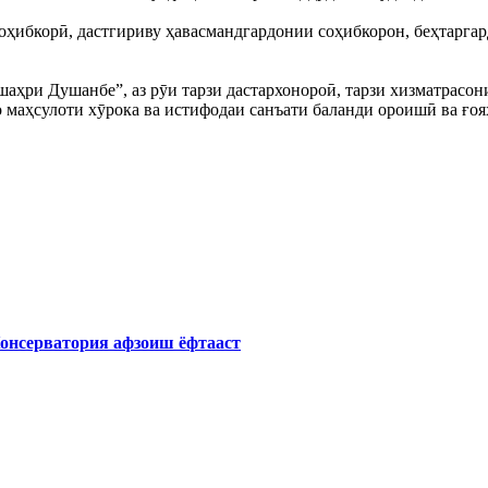
оҳибкорӣ, дастгириву ҳавасмандгардонии соҳибкорон, беҳтарга
шаҳри Душанбе”, аз рӯи тарзи дастархонороӣ, тарзи хизматрас
бо маҳсулоти хӯрока ва истифодаи санъати баланди ороишӣ ва ғ
Консерватория афзоиш ёфтааст