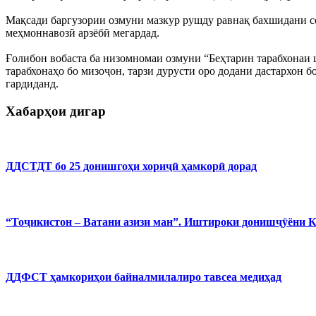
Мақсади баргузории озмуни мазкур рушду равнақ бахшидани с
меҳмоннавозӣ арзёбӣ мегардад.
Ғолибон вобаста ба низомномаи озмуни “Беҳтарин тарабхонаи 
тарабхонаҳо бо мизоҷон, тарзи дурусти оро додани дастархон 
гардиданд.
Хабарҳои дигар
ДДСТДТ бо 25 донишгоҳи хориҷӣ ҳамкорӣ дорад
“Тоҷикистон – Ватани азизи ман”. Иштироки донишҷӯёни 
ДДФСТ ҳамкориҳои байналмилалиро тавсеа медиҳад