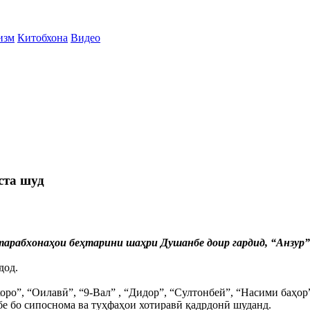
изм
Китобхона
Видео
ста шуд
и тарабхонаҳои беҳтарини шаҳри Душанбе доир гардид, “Анзу
дод.
ро”, “Оилавӣ”, “9-Вал” , “Дидор”, “Султонбей”, “Насими баҳор
е бо сипоснома ва туҳфаҳои хотиравӣ қадрдонӣ шуданд.