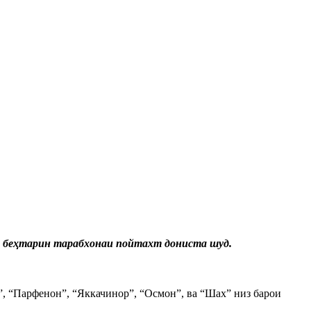
р” беҳтарин тарабхонаи пойтахт дониста шуд.
”, “Парфенон”, “Яккачинор”, “Осмон”, ва “Шах” низ барои