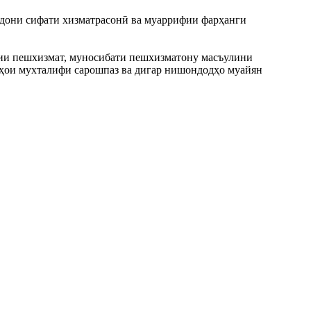
рдони сифати хизматрасонӣ ва муаррифии фарҳанги
онии пешхизмат, муносибати пешхизматону масъулини
ояҳои мухталифи сарошпаз ва дигар нишондодҳо муайян