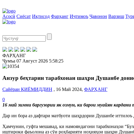
Асосӣ
Сиёсат
Иқтисод
Фарҳанг
Иҷтимоъ
Ҷавонон
Варзиш
Тур
ФАРҲАНГ
Ҷумъа
07 Август 2026
5:58:25
Анзур беҳтарин тарабхонаи шаҳри Душанбе дони
Сайёраи ҚИЁМИДДИН
, 16 Май 2024,
ФАРҲАНГ
0
16 май зимни баргузории як озмун, ки барои муайян кардан
Дар ин бора аз дафтари матбуоти шаҳрдории Душанбе иттилоъ 
Ҳамчунин, гуфта мешавад, ки намояндагони тарабхонаҳои “Бухо
иштироки фаъолона аз сӯи роҳбарияти ноҳияҳои шаҳри Душанб