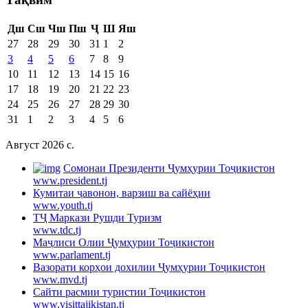
Дш
Сш
Чш
Пш
Ҷ
Ш
Яш
27
28
29
30
31
1
2
3
4
5
6
7
8
9
10
11
12
13
14
15
16
17
18
19
20
21
22
23
24
25
26
27
28
29
30
31
1
2
3
4
5
6
Август 2026 c.
Cомонаи Президенти Ҷумҳурии Тоҷикистон
www.president.tj
Кумитаи ҷавонон, варзиш ва сайёҳии
www.youth.tj
ТҶ Маркази Рушди Туризм
www.tdc.tj
Маҷлиси Олии Ҷумҳурии Тоҷикистон
www.parlament.tj
Вазорати корҳои дохилии Ҷумҳурии Тоҷикистон
www.mvd.tj
Сайти расмии туристии Тоҷикистон
www.visittajikistan.tj