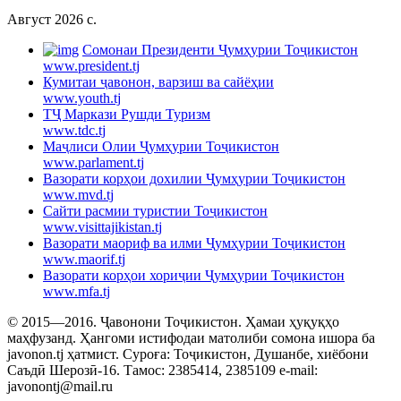
Август 2026 c.
Cомонаи Президенти Ҷумҳурии Тоҷикистон
www.president.tj
Кумитаи ҷавонон, варзиш ва сайёҳии
www.youth.tj
ТҶ Маркази Рушди Туризм
www.tdc.tj
Маҷлиси Олии Ҷумҳурии Тоҷикистон
www.parlament.tj
Вазорати корҳои дохилии Ҷумҳурии Тоҷикистон
www.mvd.tj
Сайти расмии туристии Тоҷикистон
www.visittajikistan.tj
Вазорати маориф ва илми Ҷумҳурии Тоҷикистон
www.maorif.tj
Вазорати корҳои хориҷии Ҷумҳурии Тоҷикистон
www.mfa.tj
© 2015—2016. Ҷавонони Тоҷикистон. Ҳамаи ҳуқуқҳо
маҳфузанд. Ҳангоми истифодаи матолиби сомона ишора ба
javonon.tj ҳатмист. Суроға: Тоҷикистон, Душанбе, хиёбони
Саъдӣ Шерозӣ-16. Тамос: 2385414, 2385109 e-mail:
javonontj@mail.ru