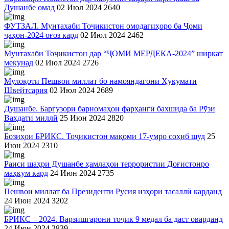
Душанбе омад
02 Июл 2024
2640
ФУТЗАЛ. Мунтахаби Тоҷикистон омодагиҳоро ба Ҷоми
ҷаҳон-2024 оғоз кард
02 Июл 2024
2462
Мунтахаби Тоҷикистон дар “ҶОМИ МЕРДЕКА-2024” ширкат
мекунад
02 Июл 2024
2726
Мулоқоти Пешвои миллат бо намояндагони Ҳукумати
Швейтсария
02 Июл 2024
2689
Душанбе. Баргузори барномаҳои фарҳангӣ бахшида ба Рӯзи
Ваҳдати миллӣ
25 Июн 2024
2820
Бозиҳои БРИКС. Тоҷикистон мақоми 17-умро соҳиб шуд
25
Июн 2024
2310
Раиси шаҳри Душанбе ҳамлаҳои террористии Доғистонро
маҳкум кард
24 Июн 2024
2735
Пешвои миллат ба Президенти Русия изҳори тасаллӣ карданд
24 Июн 2024
3202
БРИКС – 2024. Варзишгарони тоҷик 9 медал ба даст оварданд
24 Июн 2024
2839