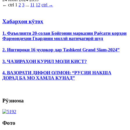
←
ctrl
1
2
3
...
11
12
ctrl
→
Хабарҳои кӯтоҳ
1. Фаъолияти 20-солаи Бойгонии марказии Раёсати корҳои
Фармондеҳии Гвардияи миллӣ натиҷагирӣ шуд
2. Иштироки 16 ҷудокор дар Tashkent Grand Slam-2024”
3. ҶАЗИРАҲОИ КУРИЛ МОЛИ КИСТ?
4. ВАЗОРАТИ ДИФОИ ОЛМОН: “РУСИЯ НАҚША
ДОРАД БА МО ҲАМЛА КУНАД”
Рӯзнома
Фото