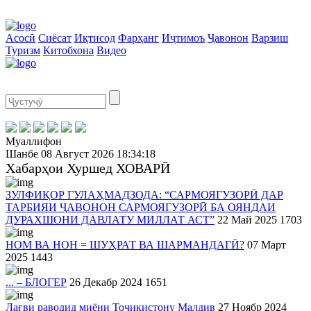
Асосӣ
Сиёсат
Иқтисод
Фарҳанг
Иҷтимоъ
Ҷавонон
Варзиш
Туризм
Китобхона
Видео
Муаллифон
Шанбе
08 Август 2026
18:34:19
Хабарҳои Хуршед ХОВАРӢ
ЗУЛФИҚОР ГУЛАҲМАДЗОДА: “САРМОЯГУЗОРӢ ДАР
ТАРБИЯИ ҶАВОНОН САРМОЯГУЗОРӢ БА ОЯНДАИ
ДУРАХШОНИ ДАВЛАТУ МИЛЛАТ АСТ”
22 Май 2025
1703
НОМ ВА НОН = ШУҲРАТ ВА ШАРМАНДАГӢ?
07 Март
2025
1443
... – БЛОГЕР
26 Декабр 2024
1651
Лағви раводид миёни Тоҷикистону Малдив
27 Ноябр 2024