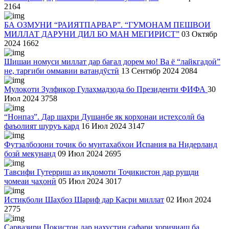
2164
БА ОЗМУНИ “РАИЯТПАРВАР”. “ГУМОНАМ ПЕШВОИ
МИЛЛАТ ДАРУНИ ДИЛ БО МАН МЕГИРИСТ”
03 Октябр
2024
1662
Шишаи номуси миллат дар бағал дорем мо! Ва ё “лайкгадоӣ”
не, тарғиби оммавии ватандӯстӣ
13 Сентябр 2024
2084
Мулоқоти Зулфиқор Гулаҳмадзода бо Президенти ФИФА
30
Июл 2024
3758
“Нонпаз”. Дар шаҳри Душанбе як корхонаи истеҳсолӣ ба
фаъолият шуруъ кард
16 Июл 2024
3147
Футзалбозони тоҷик бо мунтахабҳои Испания ва Нидерланд
бозӣ мекунанд
09 Июл 2024
2695
Тавсифи Гутерриш аз иқдомоти Тоҷикистон дар рушди
ҷомеаи ҷаҳонӣ
05 Июл 2024
3017
Истиқболи Шаҳбоз Шариф дар Қасри миллат
02 Июл 2024
2775
Сарвазири Покистон дар нахустин сафари хориҷиаш ба