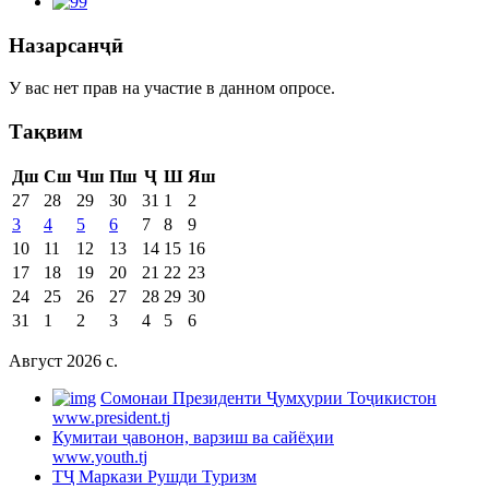
Назарсанҷӣ
У вас нет прав на участие в данном опросе.
Тақвим
Дш
Сш
Чш
Пш
Ҷ
Ш
Яш
27
28
29
30
31
1
2
3
4
5
6
7
8
9
10
11
12
13
14
15
16
17
18
19
20
21
22
23
24
25
26
27
28
29
30
31
1
2
3
4
5
6
Август 2026 c.
Cомонаи Президенти Ҷумҳурии Тоҷикистон
www.president.tj
Кумитаи ҷавонон, варзиш ва сайёҳии
www.youth.tj
ТҶ Маркази Рушди Туризм