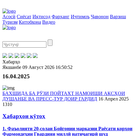
Асосӣ
Сиёсат
Иқтисод
Фарҳанг
Иҷтимоъ
Ҷавонон
Варзиш
Туризм
Китобхона
Видео
Хабарҳо
Якшанбе
09 Август 2026
16:50:52
16.04.2025
БАХШИДА БА РӮЗИ ПОЙТАХТ НАМОИШИ АКСҲОИ
ДУШАНБЕ ВА ПРЕСС-ТУР ДОИР ГАРДИД
16 Апрел 2025
1310
Хабарҳои кӯтоҳ
1. Фаъолияти 20-солаи Бойгонии марказии Раёсати корҳои
Фармондеҳии Гвардияи миллӣ натиҷагирӣ шуд