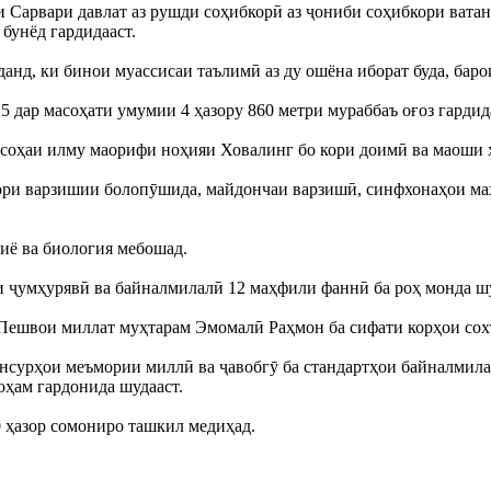
 Сарвари давлат аз рушди соҳибкорӣ аз ҷониби соҳибкори вата
бунёд гардидааст.
д, ки бинои муассисаи таълимӣ аз ду ошёна иборат буда, барои
 дар масоҳати умумии 4 ҳазору 860 метри мураббаъ оғоз гардида
 соҳаи илму маорифи ноҳияи Ховалинг бо кори доимӣ ва маоши 
ори варзишии болопӯшида, майдончаи варзишӣ, синфхонаҳои мах
иё ва биология мебошад.
 ҷумҳурявӣ ва байналмилалӣ 12 маҳфили фаннӣ ба роҳ монда шу
Пешвои миллат муҳтарам Эмомалӣ Раҳмон ба сифати корҳои сохт
унсурҳои меъмории миллӣ ва ҷавобгӯ ба стандартҳои байналмила
оҳам гардонида шудааст.
 ҳазор сомониро ташкил медиҳад.