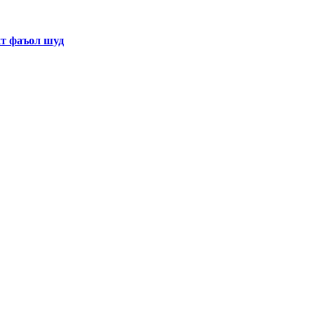
хт фаъол шуд