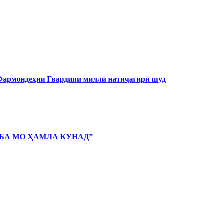
 Фармондеҳии Гвардияи миллӣ натиҷагирӣ шуд
 БА МО ҲАМЛА КУНАД”