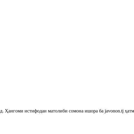
 Ҳангоми истифодаи матолиби сомона ишора ба javonon.tj ҳатм