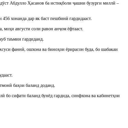
ндӯст Абдулло Ҳасанов ба истиқболи ҷашни бузурги миллӣ –
 456 хонанда дар як баст пешбинӣ гардидааст.
, моҳи августи соли равон анҷом ёфтааст.
хуб таъмин гардиданд.
суси фаннӣ, ошхона ва биноҳои ёрирасон буда, бо шабакаи
дааст.
монӣ баҳои баланд доданд.
лӣ бо сифати баланд бунёд гардида, синфхона ва кабинетҳои