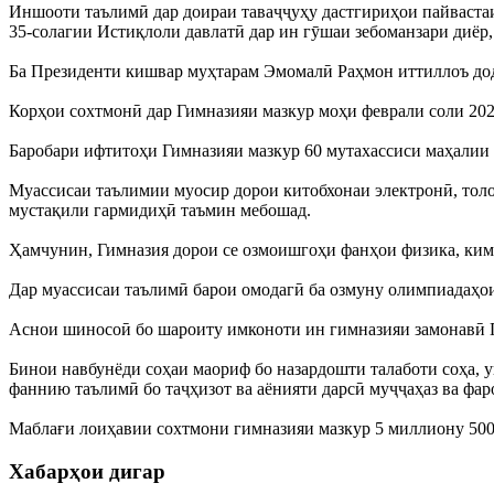
Иншооти таълимӣ дар доираи таваҷҷуҳу дастгириҳои пайвастаи
35-солагии Истиқлоли давлатӣ дар ин гӯшаи зебоманзари диёр, 
Ба Президенти кишвар муҳтарам Эмомалӣ Раҳмон иттиллоъ додан
Корҳои сохтмонӣ дар Гимназияи мазкур моҳи феврали соли 2025
Баробари ифтитоҳи Гимназияи мазкур 60 мутахассиси маҳалии
Муассисаи таълимии муосир дорои китобхонаи электронӣ, тол
мустақили гармидиҳӣ таъмин мебошад.
Ҳамчунин, Гимназия дорои се озмоишгоҳи фанҳои физика, ким
Дар муассисаи таълимӣ барои омодагӣ ба озмуну олимпиадаҳои
Аснои шиносоӣ бо шароиту имконоти ин гимназияи замонавӣ 
Бинои навбунёди соҳаи маориф бо назардошти талаботи соҳа, 
фаннию таълимӣ бо таҷҳизот ва аёнияти дарсӣ муҷҷаҳаз ва фар
Маблағи лоиҳавии сохтмони гимназияи мазкур 5 миллиону 500
Хабарҳои дигар