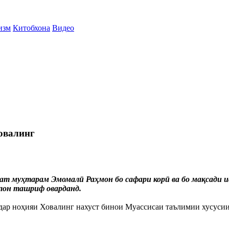
изм
Китобхона
Видео
овалинг
ат муҳтарам Эмомалӣ Раҳмон бо сафари корӣ ва бо мақсади
тлон ташриф оварданд.
ар ноҳияи Ховалинг нахуст бинои Муассисаи таълимии хусусии