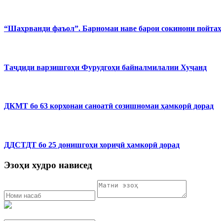
“Шаҳрванди фаъол”. Барномаи наве барои сокинони пойта
Таҷдиди варзишгоҳи Фурудгоҳи байналмилалии Хуҷанд
ДКМТ бо 63 корхонаи саноатӣ созишномаи ҳамкорӣ дорад
ДДСТДТ бо 25 донишгоҳи хориҷӣ ҳамкорӣ дорад
Эзоҳи худро нависед