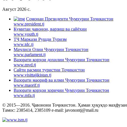
Август 2026 c.
Cомонаи Президенти Ҷумҳурии Тоҷикистон
www.president.tj
Кумитаи ҷавонон, варзиш ва сайёҳии
www.youth.tj
ТҶ Маркази Рушди Туризм
www.tdc.tj
Маҷлиси Олии Ҷумҳурии Тоҷикистон
www.parlament.tj
Вазорати корҳои дохилии Ҷумҳурии Тоҷикистон
www.mvd.tj
Сайти расмии туристии Тоҷикистон
www.visittajikistan.tj
Вазорати маориф ва илми Ҷумҳурии Тоҷикистон
www.maorif.tj
Вазорати корҳои хориҷии Ҷумҳурии Тоҷикистон
www.mfa.tj
© 2015—2016. Ҷавонони Тоҷикистон. Ҳамаи ҳуқуқҳо маҳфузанд.
Тамос: 2385414, 2385109 e-mail: javonontj@mail.ru