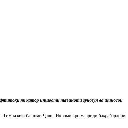
 ифтитоҳи як қатор иншооти таъиноти гуногун ва шиносоӣ
 “Гимназияи ба номи Ҷалол Икромӣ”-ро мавриди баҳрабардорӣ