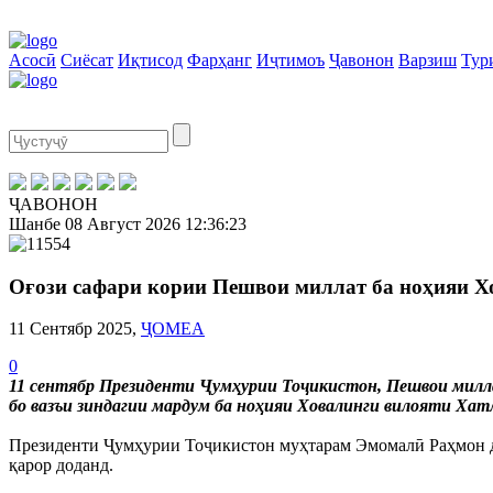
Асосӣ
Сиёсат
Иқтисод
Фарҳанг
Иҷтимоъ
Ҷавонон
Варзиш
Тур
ҶАВОНОН
Шанбе
08 Август 2026
12:36:24
Оғози сафари кории Пешвои миллат ба ноҳияи Х
11 Сентябр 2025,
ҶОМЕА
0
11 сентябр Президенти Ҷумҳурии Тоҷикистон, Пешвои милл
бо вазъи зиндагии мардум ба ноҳияи Ховалинги вилояти Ха
Президенти Ҷумҳурии Тоҷикистон муҳтарам Эмомалӣ Раҳмон д
қарор доданд.