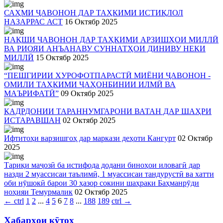
САҲМИ ҶАВОНОН ДАР ТАҲКИМИ ИСТИҚЛОЛ
НАЗАРРАС АСТ
16 Октябр 2025
НАҚШИ ҶАВОНОН ДАР ТАҲКИМИ АРЗИШҲОИ МИЛЛӢ
ВА РИОЯИ АНЪАНАВУ СУННАТҲОИ ДИНИВУ НЕКИ
МИЛЛӢ
15 Октябр 2025
“ПЕШГИРИИ ХУРОФОТПАРАСТӢ МИЁНИ ҶАВОНОН -
ОМИЛИ ТАҲКИМИ ҶАҲОНБИНИИ ИЛМӢ ВА
МАЪРИФАТӢ”
09 Октябр 2025
ҚАДРДОНИИ ТАРАННУМГАРОНИ ВАТАН ДАР ШАҲРИ
ИСТАРАВШАН
02 Октябр 2025
Ифтитоҳи варзишгоҳ дар маркази деҳоти Кангурт
02 Октябр
2025
Тариқи маҷозӣ ба истифода додани биноҳои иловагӣ дар
назди 2 муассисаи таълимӣ, 1 муассисаи тандурустӣ ва хатти
оби нӯшокӣ барои 30 ҳазор сокини шаҳраки Баҳманрӯди
ноҳияи Темурмалик
02 Октябр 2025
←
ctrl
1
2
...
4
5
6
7
8
...
188
189
ctrl
→
Хабарҳои кӯтоҳ