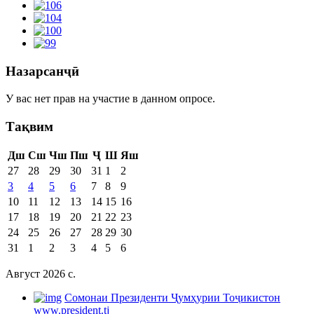
Назарсанҷӣ
У вас нет прав на участие в данном опросе.
Тақвим
Дш
Сш
Чш
Пш
Ҷ
Ш
Яш
27
28
29
30
31
1
2
3
4
5
6
7
8
9
10
11
12
13
14
15
16
17
18
19
20
21
22
23
24
25
26
27
28
29
30
31
1
2
3
4
5
6
Август 2026 c.
Cомонаи Президенти Ҷумҳурии Тоҷикистон
www.president.tj