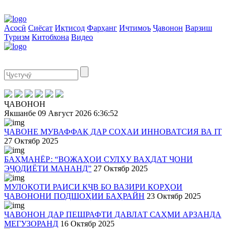
Асосӣ
Сиёсат
Иқтисод
Фарҳанг
Иҷтимоъ
Ҷавонон
Варзиш
Туризм
Китобхона
Видео
ҶАВОНОН
Якшанбе
09 Август 2026
6:36:52
ҶАВОНЕ МУВАФФАҚ ДАР СОҲАИ ИННОВАТСИЯ ВА IT
27 Октябр 2025
БАҲМАНЁР: “ВОЖАҲОИ СУЛҲУ ВАҲДАТ ҶОНИ
ЭҶОДИЁТИ МАНАНД”
27 Октябр 2025
МУЛОҚОТИ РАИСИ КҶВ БО ВАЗИРИ КОРҲОИ
ҶАВОНОНИ ПОДШОҲИИ БАҲРАЙН
23 Октябр 2025
ҶАВОНОН ДАР ПЕШРАФТИ ДАВЛАТ САҲМИ АРЗАНДА
МЕГУЗОРАНД
16 Октябр 2025