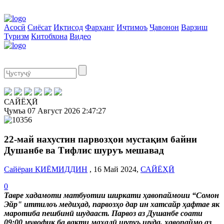
Асосӣ
Сиёсат
Иқтисод
Фарҳанг
Иҷтимоъ
Ҷавонон
Варзиш
Туризм
Китобхона
Видео
САЙЁҲӢ
Ҷумъа
07 Август 2026
2:47:28
22-май нахустин парвозҳои мустақим байни
Душанбе ва Тифлис шуруъ мешавад
Сайёраи ҚИЁМИДДИН
, 16 Май 2024,
САЙЁҲӢ
0
Тавре хадамоти матбуотии ширкати ҳавопаймоии “Сомон
Эйр" иттилоъ медиҳад, парвозҳо дар ин хатсайр ҳафтае як
маротиба пешбинӣ шудааст. Парвоз аз Душанбе соати
09:00 мувофиқ ба вақти маҳалӣ шуруъ шуда, ҳавопаймо аз