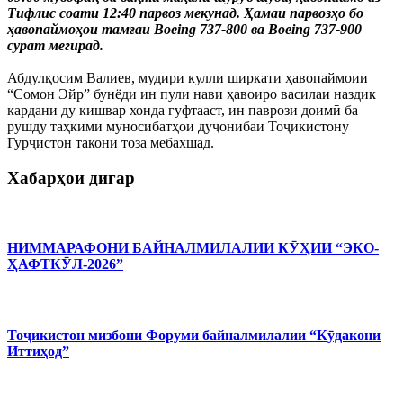
Тифлис соати 12:40 парвоз мекунад. Ҳамаи парвозҳо бо
ҳавопаймоҳои тамғаи Boeing 737-800 ва Boeing 737-900
сурат мегирад.
Абдулқосим Валиев, мудири кулли ширкати ҳавопаймоии
“Сомон Эйр” бунёди ин пули нави ҳавоиро василаи наздик
кардани ду кишвар хонда гуфтааст, ин паврози доимӣ ба
рушду таҳкими муносибатҳои дуҷонибаи Тоҷикистону
Гурҷистон такони тоза мебахшад.
Хабарҳои дигар
НИММАРАФОНИ БАЙНАЛМИЛАЛИИ КӮҲИИ “ЭКО-
ҲАФТКӮЛ-2026”
Тоҷикистон мизбони Форуми байналмилалии “Кӯдакони
Иттиҳод”