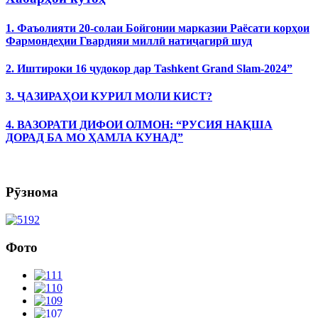
1. Фаъолияти 20-солаи Бойгонии марказии Раёсати корҳои
Фармондеҳии Гвардияи миллӣ натиҷагирӣ шуд
2. Иштироки 16 ҷудокор дар Tashkent Grand Slam-2024”
3. ҶАЗИРАҲОИ КУРИЛ МОЛИ КИСТ?
4. ВАЗОРАТИ ДИФОИ ОЛМОН: “РУСИЯ НАҚША
ДОРАД БА МО ҲАМЛА КУНАД”
Рӯзнома
Фото