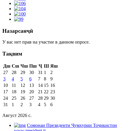
Назарсанҷӣ
У вас нет прав на участие в данном опросе.
Тақвим
Дш
Сш
Чш
Пш
Ҷ
Ш
Яш
27
28
29
30
31
1
2
3
4
5
6
7
8
9
10
11
12
13
14
15
16
17
18
19
20
21
22
23
24
25
26
27
28
29
30
31
1
2
3
4
5
6
Август 2026 c.
Cомонаи Президенти Ҷумҳурии Тоҷикистон
www.president.tj