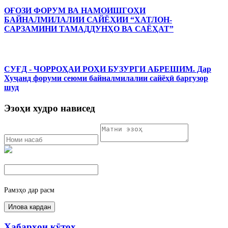
ОҒОЗИ ФОРУМ ВА НАМОИШГОҲИ
БАЙНАЛМИЛАЛИИ САЙЁҲИИ “ХАТЛОН-
САРЗАМИНИ ТАМАДДУНҲО ВА САЁҲАТ”
СУҒД - ЧОРРОҲАИ РОҲИ БУЗУРГИ АБРЕШИМ. Дар
Хуҷанд форуми сеюми байналмилалии сайёҳӣ баргузор
шуд
Эзоҳи худро нависед
Рамзҳо дар расм
Хабарҳои кӯтоҳ