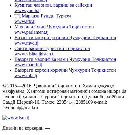
Кумитаи ҷавонон, варзиш ва сайёҳии
www.youth.tj
ТҶ Маркази Рушди Туризм
www.tdc.tj
Маҷлиси Олии Ҷумҳурии Тоҷикистон
www.parlament.tj
Вазорати корҳои дохилии Ҷумҳурии Тоҷикистон
www.mvd.tj
Сайти расмии туристии Тоҷикистон
www.visittajikistan.tj
Вазорати маориф ва илми Ҷумҳурии Тоҷикистон
www.maorif.tj
Вазорати корҳои хориҷии Ҷумҳурии Тоҷикистон
www.mfa.tj
© 2015—2016. Ҷавонони Тоҷикистон. Ҳамаи ҳуқуқҳо
маҳфузанд. Ҳангоми истифодаи матолиби сомона ишора ба
javonon.tj ҳатмист. Суроға: Тоҷикистон, Душанбе, хиёбони
Саъдӣ Шерозӣ-16. Тамос: 2385414, 2385109 e-mail:
javonontj@mail.ru
Дизайн ва коркарди —