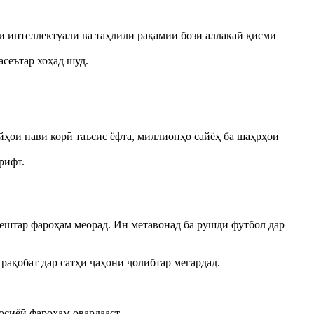
и интеллектуалӣ ва таҳлили рақамии бозӣ аллакай қисми
сеътар хоҳад шуд.
ои нави корӣ таъсис ёфта, миллионҳо сайёҳ ба шаҳрҳои
рифт.
штар фароҳам меорад. Ин метавонад ба рушди футбол дар
рақобат дар сатҳи ҷаҳонӣ ҷолибтар мегардад.
сиёӣ фароҳам овардааст.