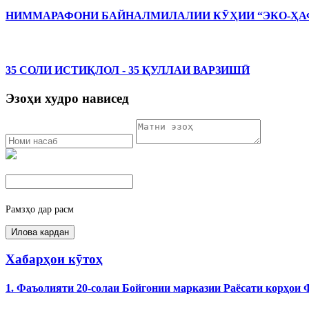
НИММАРАФОНИ БАЙНАЛМИЛАЛИИ КӮҲИИ “ЭКО-ҲАФ
35 СОЛИ ИСТИҚЛОЛ - 35 ҚУЛЛАИ ВАРЗИШӢ
Эзоҳи худро нависед
Рамзҳо дар расм
Хабарҳои кӯтоҳ
1. Фаъолияти 20-солаи Бойгонии марказии Раёсати корҳои