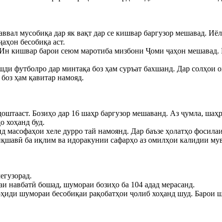
 аввал мусобиқа дар як вақт дар се кишвар баргузор мешавад. 
аҳон бесобиқа аст.
д. Ин кишвар барои сеюм маротиба мизбони Ҷоми ҷаҳон мешавад.
ушди футболро дар минтақа боз ҳам суръат бахшанд. Дар солҳо
 боз ҳам қавитар намояд.
доштааст. Бозиҳо дар 16 шаҳр баргузор мешаванд. Аз ҷумла, ша
о хоҳанд буд.
нд масофаҳои хеле дурро тай намоянд. Дар баъзе ҳолатҳо фосил
биқшавӣ ба иқлим ва идоракунии сафарҳо аз омилҳои калидии мув
егузорад.
аи навбатӣ бошад, шумораи бозиҳо ба 104 адад мерасанд.
оҳиди шумораи бесобиқаи рақобатҳои ҷолиб хоҳанд шуд. Барои ш