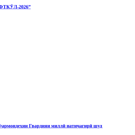
ТКӮЛ-2026”
 Фармондеҳии Гвардияи миллӣ натиҷагирӣ шуд