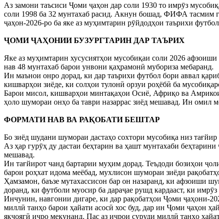
Аз замони таъсиси Ҷоми ҷаҳон дар соли 1930 то имрӯз мусобиқа
соли 1998 ба 32 мунтахаб расид. Акнун бошад, ФИФА тасмим г
ҷаҳон-2026-ро ба яке аз муҳимтарин рӯйдодҳои таърихи футбол
ҶОМИ ҶАҲОНИИ БУЗУРГТАРИН ДАР ТАЪРИХ
Яке аз муҳимтарин хусусиятҳои мусобиқаи соли 2026 афзоиши 
нав 48 мунтахаб барои унвони қаҳрамонӣ мубориза мебаранд.
Ин маънои онро дорад, ки дар таърихи футбол бори аввал қа
кишварҳои зиёде, ки солҳои тулонӣ орзуи роҳёбӣ ба мусобиқар
Барои мисол, кишварҳои минтақаҳои Осиё, Африқо ва Амрикои 
ҳоло шумораи онҳо ба таври назаррас зиёд мешавад. Ин омил м
ФОРМАТИ НАВ ВА РАҚОБАТИ БЕШТАР
Бо зиёд шудани шумораи дастаҳо сохтори мусобиқа низ тағйир ё
Аз ҳар гурӯҳ ду дастаи беҳтарин ва ҳашт мунтахаби беҳтарини
мешавад.
Ин тағйирот чанд бартарии муҳим дорад. Теъдоди бозиҳои ҷол
барои роҳхат идома меёбад, мухлисон шумораи зиёди рақобатҳ
Ҳамзамон, баъзе мутахассисон бар он назаранд, ки афзоиши шу
доранд, ки футболи муосир ба дараҷае рушд кардааст, ки имрӯз
Инчунин, навгонии дигаре, ки дар рақобатҳои Ҷоми ҷаҳони-20
миллӣ танҳо барои ҳайати асосӣ хос буд, дар ин Ҷоми ҷаҳон ҳа
якҷоягӣ иҷро мекунанд. Пас аз иҷрои суруди миллӣ танҳо ҳайат