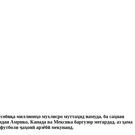
усобиқа миллионҳо мухлисро муттаҳид намуда, ба саҳнаи
даи Амрико, Канада ва Мексика баргузор мегардад, аз ҳама
футболи ҷаҳонӣ арзёбӣ мекунанд.