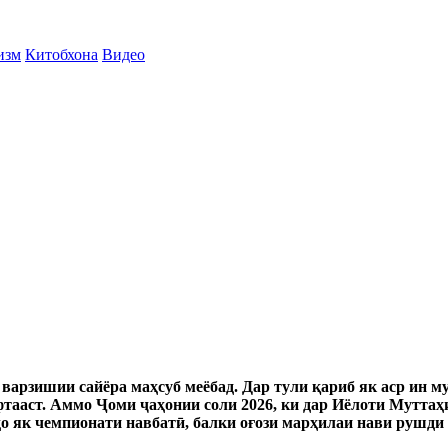
изм
Китобхона
Видео
варзишии сайёра маҳсуб меёбад. Дар тули қариб як аср ин м
фтааст. Аммо Ҷоми ҷаҳонии соли 2026, ки дар Иёлоти Муттаҳи
о як чемпионати навбатӣ, балки оғози марҳилаи нави рушди 