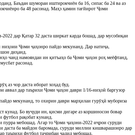
рданд. Баъдан шумораи иштирокчиён ба 16, сипас ба 24 ва аз
окчиёнро ба 48 расонад. Маҳз ҳамин тағйирот Ҷоми
2022 дар Қатар 32 даста ширкат карда бошад, дар мусобиқаи
 ниҳоии Ҷоми ҷаҳонро пайдо мекунанд. Дар натиҷа,
ишон диҳанд.
нҳо чанд намояндаи ин қитъаҳо ба Ҷоми ҷаҳон роҳ меёфтанд,
мусбат расонад.
ҳ аз чор даста иборат хоҳад буд.
ри аввал дар таърихи Ҷоми ҷаҳон даври 1/16-ниҳоӣ баргузор
 пайдо мекунанд, то охирин даври марҳилаи гурӯҳӣ мубориза
т кунад. Бо вуҷуди ин, қисми дигаре аз коршиносон бовар
и футбол рақобат кунанд.
и пурра мебошад. Агар то Ҷоми ҷаҳони-2022 иҷрои суруди
они даста ба майдон баромада, суруди миллии кишварашонро дар
дар таърихи футбол таҷрибаи ҷадид мебошад.