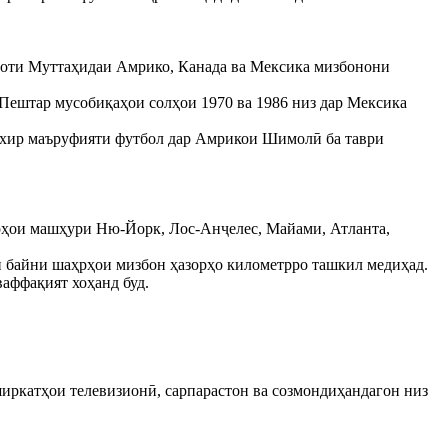
Иёлоти Муттаҳидаи Амрико, Канада ва Мексика мизбонони
 Пештар мусобиқаҳои солҳои 1970 ва 1986 низ дар Мексика
и охир маъруфияти футбол дар Амрикои Шимолӣ ба таври
ҳрҳои машҳури Ню-Йорк, Лос-Анҷелес, Майами, Атланта,
аи байни шаҳрҳои мизбон ҳазорҳо километрро ташкил медиҳад.
аффақият хоҳанд буд.
иркатҳои телевизионӣ, сарпарастон ва созмондиҳандагон низ