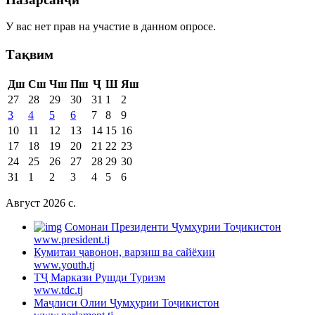
У вас нет прав на участие в данном опросе.
Тақвим
Дш
Сш
Чш
Пш
Ҷ
Ш
Яш
27
28
29
30
31
1
2
3
4
5
6
7
8
9
10
11
12
13
14
15
16
17
18
19
20
21
22
23
24
25
26
27
28
29
30
31
1
2
3
4
5
6
Август 2026 c.
Cомонаи Президенти Ҷумҳурии Тоҷикистон
www.president.tj
Кумитаи ҷавонон, варзиш ва сайёҳии
www.youth.tj
ТҶ Маркази Рушди Туризм
www.tdc.tj
Маҷлиси Олии Ҷумҳурии Тоҷикистон