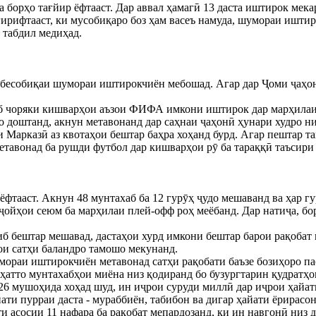
 борҳо тағйир ёфтааст. Дар аввал ҳамагӣ 13 даста иштирок мека
ирифтааст, ки мусобиқаро боз ҳам васеъ намуда, шумораи иштир
 табдил медиҳад.
бесобиқаи шумораи иштирокчиён мебошад. Агар дар Ҷоми ҷаҳон-
риб чоряки кишварҳои аъзои ФИФА имкони иштирок дар марҳилаи
о доштанд, акнун метавонанд дар саҳнаи ҷаҳонӣ ҳунари худро н
Марказӣ аз квотаҳои бештар баҳра хоҳанд бурд. Агар пештар та
етавонад ба рушди футбол дар кишварҳои рӯ ба тараққӣ таъсири 
фтааст. Акнун 48 мунтахаб ба 12 гурӯҳ ҷудо мешаванд ва ҳар гурӯ
 ҷойҳои сеюм ба марҳилаи плей-офф роҳ меёбанд. Дар натиҷа, бо
иб бештар мешавад, дастаҳои хурд имкони бештар барои рақобат
ои сатҳи баландро тамошо мекунанд.
мораи иштирокчиён метавонад сатҳи рақобати баъзе бозиҳоро пас
 ҳатто мунтахабҳои миёна низ қодиранд бо бузургтарин қудратҳо
26 мушоҳида хоҳад шуд, ин иҷрои суруди миллӣ дар иҷрои ҳайат
йати пурраи даста - мураббиён, табибон ва дигар ҳайати ёрирас
и асосии 11 нафара ба рақобат мепардозанд, ки ин навгонӣ низ 