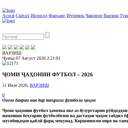
Асосӣ
Сиёсат
Иқтисод
Фарҳанг
Иҷтимоъ
Ҷавонон
Варзиш
Тур
ВАРЗИШ
Ҷумъа
07 Август 2026
2:21:02
ҶОМИ ҶАҲОНИИ ФУТБОЛ – 2026
11 Июн 2026,
ВАРЗИШ
0
Оғози давраи нав дар таърихи футболи ҷаҳон
Ҷоми ҷаҳонии футбол ҳамеша яке аз бузургтарин рӯйдодҳои 
намоиши беҳтарин футболбозон ва дастаҳои ҷаҳон табдил ё
мусобиқаҳои қаблӣ фарқ мекунад. Коршиносон онро на танҳ