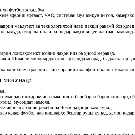
ихи футбол хоҳад буд.
хеле афзоиш ёфтааст. VAR, системаи муайянкунии гол, камераҳо
аврии маълумот ва технологияҳои нави пахши рақамӣ боз ҳам ва
 намуда, омор ва таҳлилҳоро дар вақти воқеӣ дастрас намоянд.
гтарин лоиҳаҳои иқтисодии ҷаҳон низ ба ҳисоб меравад.
кои Шимолӣ миллиардҳо доллар фоида меорад. Садҳо ҳазор ҷойҳ
ахшҳои хизматрасонӣ аз ин чорабинӣ манфиати калон хоҳанд ги
Т МЕКУНАД?
ад.
 шумораи иштирокчиён имконияти баробарро барои кишварҳо бе
-танд, мусоидат намояд.
метавонад арзиши роҳёбӣ ба Ҷоми ҷаҳонро кам кунад.
ҳар қадар футбол дар кишварҳо бештар рушд кунад, ҳамон қадар 
зоиши шумораи роҳхатҳо имкони бештареро барои мунтахабҳои о