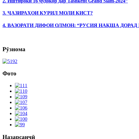
2. Иштироки 16 ҷудокор дар Tashkent Grand Slam-2024”
3. ҶАЗИРАҲОИ КУРИЛ МОЛИ КИСТ?
4. ВАЗОРАТИ ДИФОИ ОЛМОН: “РУСИЯ НАҚША ДОРАД
Рӯзнома
Фото
Назарсанҷӣ