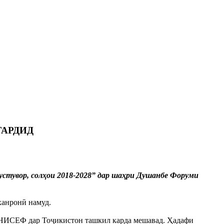
ГАРДИД
устувор, солҳои 2018-2028” дар шаҳри Душанбе Форуми
ханронӣ намуд.
 ЮНИСЕФ дар Тоҷикистон ташкил карда мешавад. Ҳадафи