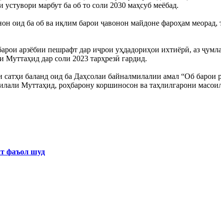
устувори марбут ба об то соли 2030 маҳсуб меёбад.
он оид ба об ва иқлим барои ҷавонон майдоне фароҳам меорад, т
рои арзёбии пешрафт дар иҷрои уҳдадориҳои ихтиёрӣ, аз ҷумла 
 Муттаҳид дар соли 2023 тарҳрезӣ гардид.
сатҳи баланд оид ба Даҳсолаи байналмилалии амал “Об барои ру
Милали Муттаҳид, роҳбарону коршиносон ва таҳлилгарони масои
хт фаъол шуд