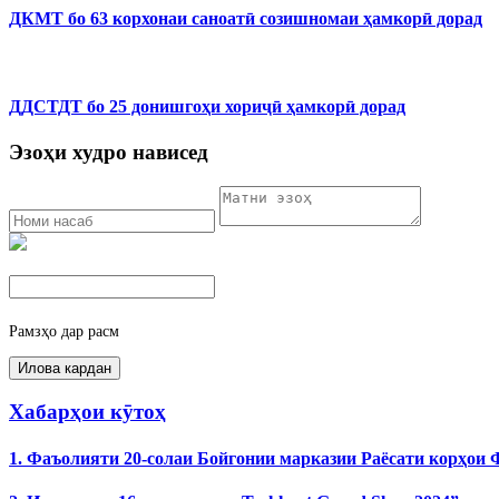
ДКМТ бо 63 корхонаи саноатӣ созишномаи ҳамкорӣ дорад
ДДСТДТ бо 25 донишгоҳи хориҷӣ ҳамкорӣ дорад
Эзоҳи худро нависед
Рамзҳо дар расм
Хабарҳои кӯтоҳ
1. Фаъолияти 20-солаи Бойгонии марказии Раёсати корҳои