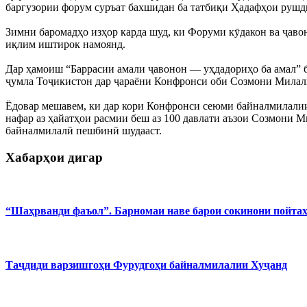
баргузории форум суръат бахшидан ба татбиқи Ҳадафҳои рушди 
Зимни баромадҳо изҳор карда шуд, ки Форуми кӯдакон ва ҷавон
иқлим иштирок намоянд.
Дар ҳамоиш “Баррасии амали ҷавонон — уҳдадориҳо ба амал” ба
ҷумла Тоҷикистон дар ҷараёни Конфронси оби Созмони Милали
Ёдовар мешавем, ки дар кори Конфронси сеюми байналмилалии 
нафар аз ҳайатҳои расмии беш аз 100 давлати аъзои Созмони 
байналмилалӣ пешбинӣ шудааст.
Хабарҳои дигар
“Шаҳрванди фаъол”. Барномаи наве барои сокинони пойта
Таҷдиди варзишгоҳи Фурудгоҳи байналмилалии Хуҷанд