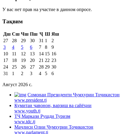
У вас нет прав на участие в данном опросе.
Тақвим
Дш
Сш
Чш
Пш
Ҷ
Ш
Яш
27
28
29
30
31
1
2
3
4
5
6
7
8
9
10
11
12
13
14
15
16
17
18
19
20
21
22
23
24
25
26
27
28
29
30
31
1
2
3
4
5
6
Август 2026 c.
Cомонаи Президенти Ҷумҳурии Тоҷикистон
www.president.tj
Кумитаи ҷавонон, варзиш ва сайёҳии
www.youth.tj
ТҶ Маркази Рушди Туризм
www.tdc.tj
Маҷлиси Олии Ҷумҳурии Тоҷикистон
www.parlament.tj