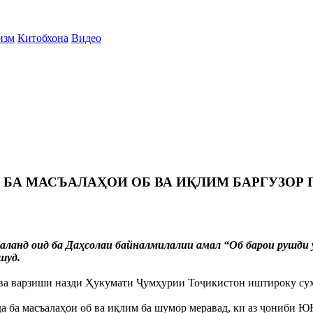
изм
Китобхона
Видео
БА МАСЪАЛАҲОИ ОБ ВА ИҚЛИМ БАРГУЗОР 
аланд оид ба Даҳсолаи байналмилалии амал “Об барои рушди 
шуд.
н ва варзиши назди Ҳукумати Ҷумҳурии Тоҷикистон иштироку су
а ба масъалаҳои об ва иқлим ба шумор меравад, ки аз ҷониби