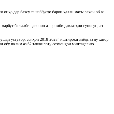
о онҳо дар баҳсу ташаббусҳо барои ҳалли масъалаҳои об ва
марбут ба ҷалби ҷавонон аз ҷониби давлатҳои гуногун, аз
шди устувор, солҳои 2018-2028” иштироки зиёда аз ду ҳазор
ли обу иқлим аз 62 ташкилоту созмонҳои минтақавию