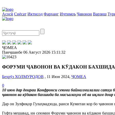
Асосӣ
Сиёсат
Иқтисод
Фарҳанг
Иҷтимоъ
Ҷавонон
Варзиш
Тур
ҶОМЕА
Панҷшанбе
06 Август 2026
15:11:33
ФОРУМИ ҶАВОНОН ВА КӮДАКОН БАХШИДА 
Беҳрӯз ХОЛМУРОДОВ
, 11 Июн 2024,
ҶОМЕА
0
10 июн дар доираи Конфронси сеюми байналмилалии сатҳи б
ҷавонон ва кӯдакон бахшида ба масъалаҳои об ва иқлим доир 
Дар он Зулфиқор Гулаҳмадзода, раиси Кумитаи кор бо ҷавоно
Гуфта мешавад, ин сеюмин Форуми ҷавонон ва кӯдакон бахшид