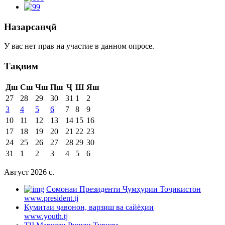
Назарсанҷӣ
У вас нет прав на участие в данном опросе.
Тақвим
Дш
Сш
Чш
Пш
Ҷ
Ш
Яш
27
28
29
30
31
1
2
3
4
5
6
7
8
9
10
11
12
13
14
15
16
17
18
19
20
21
22
23
24
25
26
27
28
29
30
31
1
2
3
4
5
6
Август 2026 c.
Cомонаи Президенти Ҷумҳурии Тоҷикистон
www.president.tj
Кумитаи ҷавонон, варзиш ва сайёҳии
www.youth.tj