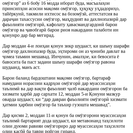
омӯзгор” аз 6 бобу 16 модда иборат буда, масъалаҳои
принсипҳои асосии мақоми омӯзгор, ҳуқуқу уҳдадориҳо,
тайёркунӣ, такмили ихтисос ва бозомӯзӣ, аттестатсия ва
дараҷаи тахассусии омӯзгор, маҳдудият ва дахлнопазирӣ дар
фаъолияти омӯзгорӣ, кафолату ҳавасмандгардонӣ барои
омӯзгор ва ҷавобгарӣ барои риоя накардани талаботи ин
қонунро дар бар мегирад.
Дар моддаи 4-и лоиҳаи қонун зикр шудааст, ки шаъну шарафи
омӯзгор дахлнопазир буда, эҳтироми он аз ҷониби давлат ва
ҷомеа таъмин мешавад. Инчунин, амалҳое, ки бевосита ё
бавосита ба паст задани шаъну шарафи омӯзгор равона
шудаанд, манъ аст.
Барои баланд бардоштани мақоми омӯзгор, бартараф
намудани норасоии кадрҳои омӯзгорӣ дар муассисаҳои
таълимӣ ва дар вақти фаъолият ҷалб накардани омӯзгорон ба
хизмати ҳарбӣ дар сархати 12, моддаи 5-и Қонуни мазкур
оварда шудааст, ки “дар давраи фаъолияти омӯзгорӣ хизмати
ҳатмии ҳарбии омӯзгор ба таъхир гузошта мешавад”.
Дар қисми 2, моддаи 11-и қонун ба омӯзгорони муассисаҳои
таълимӣ бартарият дода шудааст, ки метавонанд таҳсилоти
олии дуюми равияи омӯзгориро дар муассисаҳои таҳсилоти
олии касбӣ ба таври ройгон гиранд.