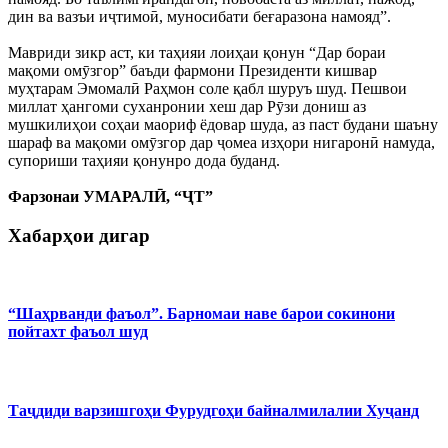
дин ва вазъи иҷтимоӣ, муносибати беғаразона намояд”.
Мавриди зикр аст, ки таҳияи лоиҳаи қонун “Дар бораи
мақоми омӯзгор” баъди фармони Президенти кишвар
муҳтарам Эмомалӣ Раҳмон соле қабл шуруъ шуд. Пешвои
миллат ҳангоми суханронии хеш дар Рӯзи дониш аз
мушкилиҳои соҳаи маориф ёдовар шуда, аз паст будани шаъну
шараф ва мақоми омӯзгор дар ҷомеа изҳори нигаронӣ намуда,
супориши таҳияи қонунро дода буданд.
Фарзонаи УМАРАЛӢ, “ҶТ”
Хабарҳои дигар
“Шаҳрванди фаъол”. Барномаи наве барои сокинони
пойтахт фаъол шуд
Таҷдиди варзишгоҳи Фурудгоҳи байналмилалии Хуҷанд