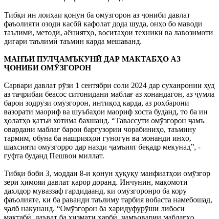
Тибқи ин лоиҳаи қонун ба омӯзгорон аз ҷониби давлат
фаъолияти озоди касбӣ кафолат дода шуда, онҳо бо маводи
таълимӣ, методӣ, аёниятҳо, воситаҳои техникӣ ва лавозимоти
дигари таълимӣ таъмин карда мешаванд.
МАНЪИ ПУЛҶАМЪКУНӢ ДАР МАКТАБҲО АЗ
ҶОНИБИ ОМӮЗГОРОН
Сарвари давлат рӯзи 1 сентябри соли 2024 дар суханронии худ
аз таҷрибаи беасос ситонидани маблағ аз хонандагон, аз ҷумла
барои зодрӯзи омӯзгорон, интиқод карда, аз роҳбарони
вазорати маориф ва шуъбаҳои маориф хоста буданд, то ба ин
ҳолатҳо қатъӣ хотима бахшанд. “Тавассути омӯзгорон ҷамъ
овардани маблағ барои баргузории чорабиниҳо, таъмину
тармим, обуна ба нашрияҳои гуногун ва монанди инҳо,
шахсияти омӯзгорро дар назди ҷамъият беқадр мекунад”, -
гуфта буданд Пешвои миллат.
Тибқи боби 3, моддаи 8-и қонун ҳуқуқу манфиатҳои омӯзгор
зери ҳимояи давлат қарор доранд. Инчунин, мақомоти
дахлдор муваззаф гардидаанд, ки омӯзгоронро ба кору
фаъолияте, ки ба раванди таълиму тарбия вобаста намебошад,
ҷалб накунанд. “Омӯзгорон ба харидуфурӯши либоси
мактабӣ, даъват ба хизмати ҳарбӣ, ҷамъоварии маблағҳо