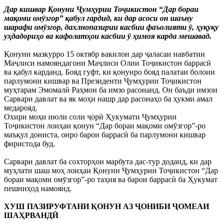
Дар кишвар Қонуни Ҷумҳурии Тоҷикистон “Дар бораи
мақоми омӯзгор” қабул гардид, ки дар асоси он шаъну
шарафи омӯзгор, дахлнопазирии касбии фаъолияти ӯ, ҳуқуқу
уҳдадориҳо ва кафолатҳои касбии ӯ ҳимоя карда мешавад.
Қонуни мазкурро 15 октябр вакилон дар ҷаласаи навбатии
Маҷлиси намояндагони Маҷлиси Олии Тоҷикистон баррасӣ
ва қабул карданд. Бояд гуфт, ки қонунро бояд палатаи болоии
парлумони кишвар ва Президенти Ҷумҳурии Тоҷикистон
муҳтарам Эмомалӣ Раҳмон ба имзо расонанд. Он баъди имзои
Сарвари давлат ва як моҳи нашр дар расонаҳо ба ҳукми амал
медарояд.
Охири моҳи июли соли ҷорӣ Ҳукумати Ҷумҳурии
Тоҷикистон лоиҳаи қонун “Дар бораи мақоми омӯзгор”-ро
маъқул дониста, онро барои баррасӣ ба парлумони кишвар
фиристода буд.
Сарвари давлат ба сохторҳои марбута дас-тур доданд, ки дар
муҳлати шаш моҳ лоиҳаи Қонуни Ҷумҳурии Тоҷикистон “Дар
бораи мақоми омӯзгор”-ро таҳия ва барои баррасӣ ба Ҳукумат
пешниҳод намоянд.
ХУШ ПАЗИРУФТАНИ ҚОНУН АЗ ҶОНИБИ ҶОМЕАИ
ШАҲРВАНДӢ