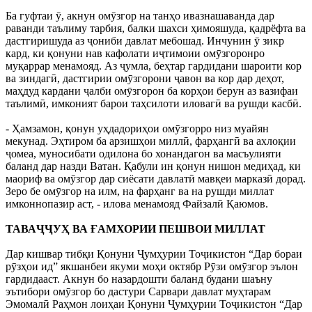
Ба гуфтаи ӯ, акнун омӯзгор на танҳо ивазнашаванда дар
раванди таълиму тарбия, балки шахси ҳимояшуда, қадрёфта ва
дастгиришуда аз ҷониби давлат мебошад. Инчунин ӯ зикр
кард, ки қонуни нав кафолати иҷтимоии омӯзгоронро
муқаррар менамояд. Аз ҷумла, беҳтар гардидани шароити кор
ва зиндагӣ, дастгирии омӯзгорони ҷавон ва кор дар деҳот,
маҳдуд кардани ҷалби омӯзгорон ба корҳои берун аз вазифаи
таълимӣ, имконият барои таҳсилоти иловагӣ ва рушди касбӣ.
- Ҳамзамон, қонун уҳдадориҳои омӯзгорро низ муайян
мекунад. Эҳтиром ба арзишҳои миллӣ, фарҳангӣ ва ахлоқии
ҷомеа, муносибати одилона бо хонандагон ва масъулияти
баланд дар назди Ватан. Қабули ин қонун нишон медиҳад, ки
маориф ва омӯзгор дар сиёсати давлатӣ мавқеи марказӣ дорад.
Зеро бе омӯзгор на илм, на фарҳанг ва на рушди миллат
имконнопазир аст, - илова менамояд Файзалӣ Қаюмов.
ТАВАҶҶУҲ ВА ҒАМХОРИИ ПЕШВОИ МИЛЛАТ
Дар кишвар тибқи Қонуни Ҷумҳурии Тоҷикистон “Дар бораи
рӯзҳои ид” якшанбеи якуми моҳи октябр Рӯзи омӯзгор эълон
гардидааст. Акнун бо назардошти баланд будани шаъну
эътибори омӯзгор бо дастури Сарвари давлат муҳтарам
Эмомалӣ Раҳмон лоиҳаи Қонуни Ҷумҳурии Тоҷикистон “Дар