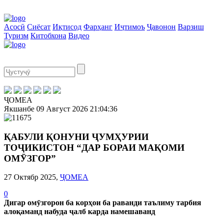
Асосӣ
Сиёсат
Иқтисод
Фарҳанг
Иҷтимоъ
Ҷавонон
Варзиш
Туризм
Китобхона
Видео
ҶОМЕА
Якшанбе
09 Август 2026
21:04:36
ҚАБУЛИ ҚОНУНИ ҶУМҲУРИИ
ТОҶИКИСТОН “ДАР БОРАИ МАҚОМИ
ОМӮЗГОР”
27 Октябр 2025,
ҶОМЕА
0
Дигар омӯзгорон ба корҳои ба раванди таълиму тарбия
алоқаманд набуда ҷалб карда намешаванд