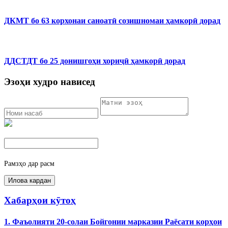
ДКМТ бо 63 корхонаи саноатӣ созишномаи ҳамкорӣ дорад
ДДСТДТ бо 25 донишгоҳи хориҷӣ ҳамкорӣ дорад
Эзоҳи худро нависед
Рамзҳо дар расм
Хабарҳои кӯтоҳ
1. Фаъолияти 20-солаи Бойгонии марказии Раёсати корҳои