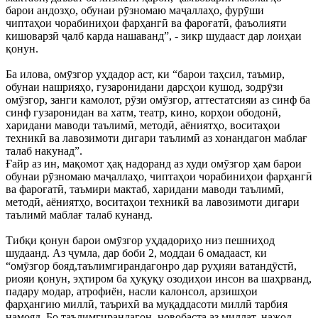
барои андозҳо, обунаи рӯзномаю маҷаллаҳо, фурӯши
чиптаҳои чорабиниҳои фарҳангӣ ва фароғатӣ, фаъолияти
кишоварзӣ ҷалб карда нашаванд”, - зикр шудааст дар лоиҳаи
қонун.
Ба илова, омӯзгор уҳдадор аст, ки “барои таҳсил, таъмир,
обунаи нашрияҳо, гузаронидани дарсҳои кушод, зодрӯзи
омӯзгор, занги камолот, рӯзи омӯзгор, аттестатсияи аз синф ба
синф гузаронидан ва хатм, театр, кино, корҳои ободонӣ,
харидани маводи таълимӣ, методӣ, аёниятҳо, воситаҳои
техникӣ ва лавозимоти дигари таълимӣ аз хонандагон маблағ
талаб накунад”.
Ғайр аз ин, мақомот ҳақ надоранд аз худи омӯзгор ҳам барои
обунаи рӯзномаю маҷаллаҳо, чиптаҳои чорабиниҳои фарҳангӣ
ва фароғатӣ, таъмири мактаб, харидани маводи таълимӣ,
методӣ, аёниятҳо, воситаҳои техникӣ ва лавозимоти дигари
таълимӣ маблағ талаб кунанд.
Тибқи қонун барои омӯзгор уҳдадориҳо низ пешниҳод
шудаанд. Аз ҷумла, дар боби 2, моддаи 6 омадааст, ки
“омӯзгор бояд,таълимгирандагонро дар руҳияи ватандӯстӣ,
риояи қонун, эҳтиром ба ҳуқуқу озодиҳои инсон ва шаҳрванд,
падару модар, атрофиён, насли калонсол, арзишҳои
фарҳангию миллӣ, таърихӣ ва муқаддасоти миллӣ тарбия
намояд. Бо таълимгирандагон, новобаста аз миллат, нажод,