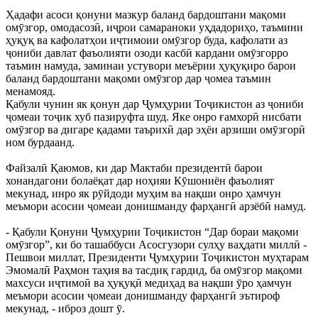
Ҳадафи асоси қонуни мазкур баланд бардоштани мақоми
омӯзгор, омодасозӣ, иҷрои самараноки уҳдадориҳо, таъмини
ҳуқуқ ва кафолатҳои иҷтимоии омӯзгор буда, кафолати аз
ҷониби давлат фаъолияти озоди касбӣ кардани омӯзгорро
таъмин намуда, заминаи устувори меъёрии ҳуқуқиро барои
баланд бардоштани мақоми омӯзгор дар ҷомеа таъмин
менамояд.
Қабули чунин як қонун дар Ҷумҳурии Тоҷикистон аз ҷониби
ҷомеаи тоҷик хуб пазируфта шуд. Яке онро ғамхорӣ нисбати
омӯзгор ва дигаре қадами таърихӣ дар эҳёи арзиши омӯзгорӣ
ном бурдаанд.
Файзалӣ Қаюмов, ки дар Мактаби президентӣ барои
хонандагони болаёқат дар ноҳияи Кӯшониён фаъолият
мекунад, инро як рӯйдоди муҳим ва нақши онро ҳамчун
меъмори асосии ҷомеаи донишманду фарҳангӣ арзёбӣ намуд.
- Қабули Қонуни Ҷумҳурии Тоҷикистон “Дар бораи мақоми
омӯзгор”, ки бо ташаббуси Асосгузори сулҳу ваҳдати миллӣ -
Пешвои миллат, Президенти Ҷумҳурии Тоҷикистон муҳтарам
Эмомалӣ Раҳмон таҳия ва тасдиқ гардид, ба омӯзгор мақоми
махсуси иҷтимоӣ ва ҳуқуқӣ медиҳад ва нақши ӯро ҳамчун
меъмори асосии ҷомеаи донишманду фарҳангӣ эътироф
мекунад, - иброз дошт ӯ.