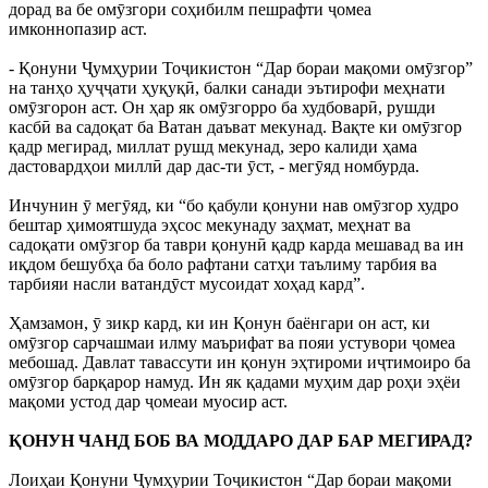
дорад ва бе омӯзгори соҳибилм пешрафти ҷомеа
имконнопазир аст.
- Қонуни Ҷумҳурии Тоҷикистон “Дар бораи мақоми омӯзгор”
на танҳо ҳуҷҷати ҳуқуқӣ, балки санади эътирофи меҳнати
омӯзгорон аст. Он ҳар як омӯзгорро ба худбоварӣ, рушди
касбӣ ва садоқат ба Ватан даъват мекунад. Вақте ки омӯзгор
қадр мегирад, миллат рушд мекунад, зеро калиди ҳама
дастовардҳои миллӣ дар дас-ти ӯст, - мегӯяд номбурда.
Инчунин ӯ мегӯяд, ки “бо қабули қонуни нав омӯзгор худро
бештар ҳимоятшуда эҳсос мекунаду заҳмат, меҳнат ва
садоқати омӯзгор ба таври қонунӣ қадр карда мешавад ва ин
иқдом бешубҳа ба боло рафтани сатҳи таълиму тарбия ва
тарбияи насли ватандӯст мусоидат хоҳад кард”.
Ҳамзамон, ӯ зикр кард, ки ин Қонун баёнгари он аст, ки
омӯзгор сарчашмаи илму маърифат ва пояи устувори ҷомеа
мебошад. Давлат тавассути ин қонун эҳтироми иҷтимоиро ба
омӯзгор барқарор намуд. Ин як қадами муҳим дар роҳи эҳёи
мақоми устод дар ҷомеаи муосир аст.
ҚОНУН ЧАНД БОБ ВА МОДДАРО ДАР БАР МЕГИРАД?
Лоиҳаи Қонуни Ҷумҳурии Тоҷикистон “Дар бораи мақоми