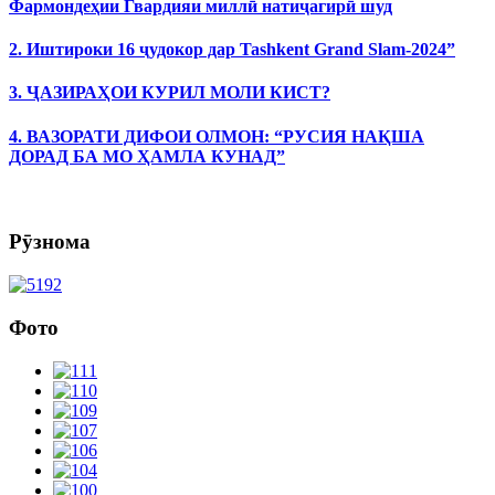
Фармондеҳии Гвардияи миллӣ натиҷагирӣ шуд
2. Иштироки 16 ҷудокор дар Tashkent Grand Slam-2024”
3. ҶАЗИРАҲОИ КУРИЛ МОЛИ КИСТ?
4. ВАЗОРАТИ ДИФОИ ОЛМОН: “РУСИЯ НАҚША
ДОРАД БА МО ҲАМЛА КУНАД”
Рӯзнома
Фото