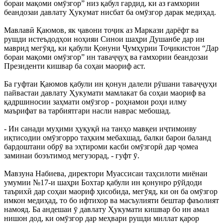
бораи мақоми омӯзгор” низ қабул гардид, ки аз ғамхории
беандозаи давлату Ҳукумат нисбат ба омӯзгор дарак медиҳад.
Мавлавӣ Қаюмов, як ҷавони тоҷик аз Маркази дарёфт ва
рушди истеъдодҳои ноҳияи Синои шаҳри Душанбе дар ин
маврид мегӯяд, ки қабули Қонуни Ҷумҳурии Тоҷикистон “Дар
бораи мақоми омӯзгор” ин таваҷҷуҳ ва ғамхории беандозаи
Президенти кишвар ба соҳаи маориф аст.
Ба гуфтаи Қаюмов қабули ин қонун далели рӯшани таваҷҷуҳи
пайвастаи давлату Ҳукумати мамлакат ба соҳаи маориф ва
қадршиносии заҳмати омӯзгор - роҳнамои роҳи илму
маърифат ва тарбиятгари насли наврас мебошад.
- Ин санади муҳими ҳуқуқӣ на танҳо мавқеи иҷтимоиву
иқтисодии омӯзгорро таҳким мебахшад, балки барои баланд
бардоштани обрӯ ва эҳтироми касби омӯзгорӣ дар ҷомеа
заминаи боэътимод мегузорад, - гуфт ӯ.
Мавзуна Набиева, директори Муассисаи таҳсилоти миёнаи
умумии №17-и шаҳри Бохтар қабули ин қонунро рӯйдоди
таърихӣ дар соҳаи маориф ҳисобида, мегӯяд, ки он ба омӯзгор
имкон медиҳад, то бо ифтихор ва масъулияти бештар фаъолият
намояд. Ба андешаи ӯ давлату Ҳукумати кишвар бо ин амал
нишон дод, ки омӯзгор дар меҳвари рушди миллат қарор