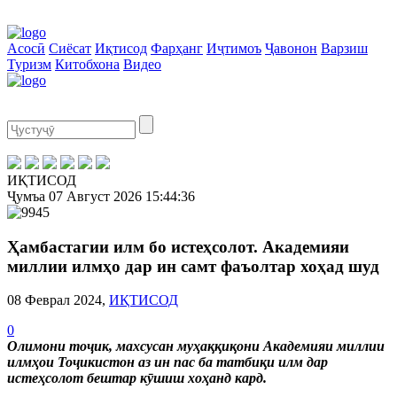
Асосӣ
Сиёсат
Иқтисод
Фарҳанг
Иҷтимоъ
Ҷавонон
Варзиш
Туризм
Китобхона
Видео
ИҚТИСОД
Ҷумъа
07 Август 2026
15:44:36
Ҳамбастагии илм бо истеҳсолот. Академияи
миллии илмҳо дар ин самт фаъолтар хоҳад шуд
08 Феврал 2024,
ИҚТИСОД
0
Олимони тоҷик, махсусан муҳаққиқони Академияи миллии
илмҳои Тоҷикистон аз ин пас ба татбиқи илм дар
истеҳсолот бештар кӯшиш хоҳанд кард.