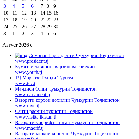
3
4
5
6
7
8
9
10
11
12
13
14
15
16
17
18
19
20
21
22
23
24
25
26
27
28
29
30
31
1
2
3
4
5
6
Август 2026 c.
Cомонаи Президенти Ҷумҳурии Тоҷикистон
www.president.tj
Кумитаи ҷавонон, варзиш ва сайёҳии
www.youth.tj
ТҶ Маркази Рушди Туризм
www.tdc.tj
Маҷлиси Олии Ҷумҳурии Тоҷикистон
www.parlament.tj
Вазорати корҳои дохилии Ҷумҳурии Тоҷикистон
www.mvd.tj
Сайти расмии туристии Тоҷикистон
www.visittajikistan.tj
Вазорати маориф ва илми Ҷумҳурии Тоҷикистон
www.maorif.tj
Вазорати корҳои хориҷии Ҷумҳурии Тоҷикистон