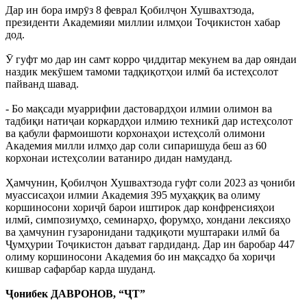
Дар ин бора имрӯз 8 феврал Қобилҷон Хушвахтзода,
президенти Академияи миллии илмҳои Тоҷикистон хабар
дод.
Ӯ гуфт мо дар ин самт корро ҷиддитар мекунем ва дар ояндаи
наздик мекӯшем тамоми тадқиқотҳои илмӣ ба истеҳсолот
пайванд шавад.
- Бо мақсади муаррифии дастовардҳои илмии олимон ва
тадбиқи натиҷаи коркардҳои илмию техникӣ дар истеҳсолот
ва қабули фармоишоти корхонаҳои истеҳсолӣ олимони
Академия милли илмҳо дар соли сипаришуда беш аз 60
корхонаи истеҳсолии ватаниро дидан намуданд.
Ҳамчунин, Қобилҷон Хушвахтзода гуфт соли 2023 аз ҷониби
муассисаҳои илмии Академия 395 муҳаққиқ ва олиму
коршиносони хориҷӣ барои иштирок дар конфренсияҳои
илмӣ, симпозиумҳо, семинарҳо, форумҳо, хондани лексияҳо
ва ҳамчунин гузаронидани тадқиқоти муштараки илмӣ ба
Ҷумҳурии Тоҷикистон даъват гардиданд. Дар ин баробар 447
олиму коршиносони Академия бо ин мақсадҳо ба хориҷи
кишвар сафарбар карда шуданд.
Ҷонибек ДАВРОНОВ, “ҶТ”