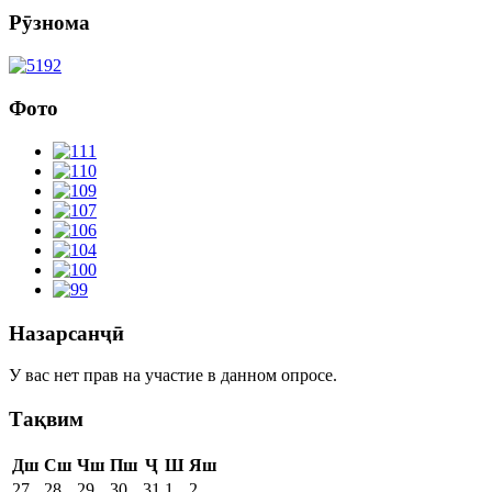
Рӯзнома
Фото
Назарсанҷӣ
У вас нет прав на участие в данном опросе.
Тақвим
Дш
Сш
Чш
Пш
Ҷ
Ш
Яш
27
28
29
30
31
1
2