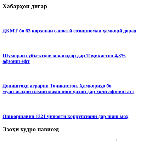
Хабарҳои дигар
ДКМТ бо 63 корхонаи саноатӣ созишномаи ҳамкорӣ дорад
Шумораи субъектҳои хоҷагидор дар Тоҷикистон 4,3%
афзоиш ёфт
Донишгоҳи аграрии Тоҷикистон. Ҳамкориҳо бо
муассисаҳои илмии мамолики ҷаҳон дар ҳоли афзоиш аст
Ошкоршавии 1321 ҷинояти коррупсионӣ дар шаш моҳ
Эзоҳи худро нависед