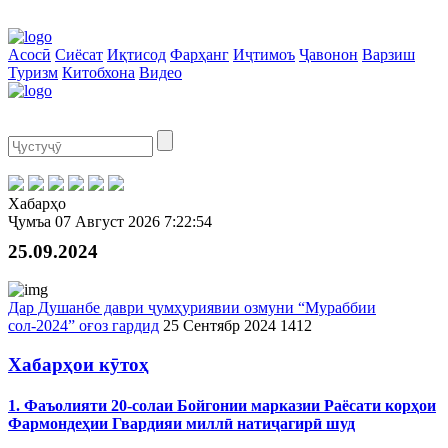
Асосӣ
Сиёсат
Иқтисод
Фарҳанг
Иҷтимоъ
Ҷавонон
Варзиш
Туризм
Китобхона
Видео
Хабарҳо
Ҷумъа
07 Август 2026
7:22:54
25.09.2024
Дар Душанбе даври ҷумҳуриявии озмуни “Мураббии
сол-2024” оғоз гардид
25 Сентябр 2024
1412
Хабарҳои кӯтоҳ
1. Фаъолияти 20-солаи Бойгонии марказии Раёсати корҳои
Фармондеҳии Гвардияи миллӣ натиҷагирӣ шуд