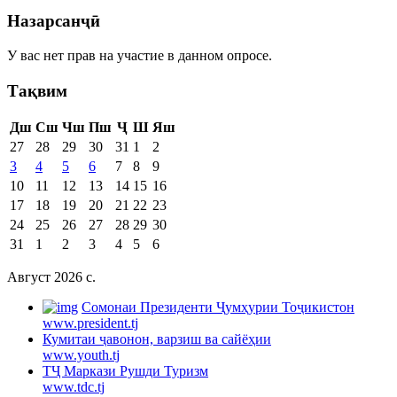
Назарсанҷӣ
У вас нет прав на участие в данном опросе.
Тақвим
Дш
Сш
Чш
Пш
Ҷ
Ш
Яш
27
28
29
30
31
1
2
3
4
5
6
7
8
9
10
11
12
13
14
15
16
17
18
19
20
21
22
23
24
25
26
27
28
29
30
31
1
2
3
4
5
6
Август 2026 c.
Cомонаи Президенти Ҷумҳурии Тоҷикистон
www.president.tj
Кумитаи ҷавонон, варзиш ва сайёҳии
www.youth.tj
ТҶ Маркази Рушди Туризм
www.tdc.tj