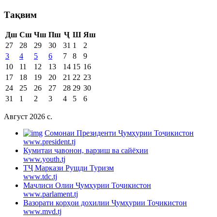
Тақвим
Дш
Сш
Чш
Пш
Ҷ
Ш
Яш
27
28
29
30
31
1
2
3
4
5
6
7
8
9
10
11
12
13
14
15
16
17
18
19
20
21
22
23
24
25
26
27
28
29
30
31
1
2
3
4
5
6
Август 2026 c.
Cомонаи Президенти Ҷумҳурии Тоҷикистон
www.president.tj
Кумитаи ҷавонон, варзиш ва сайёҳии
www.youth.tj
ТҶ Маркази Рушди Туризм
www.tdc.tj
Маҷлиси Олии Ҷумҳурии Тоҷикистон
www.parlament.tj
Вазорати корҳои дохилии Ҷумҳурии Тоҷикистон
www.mvd.tj