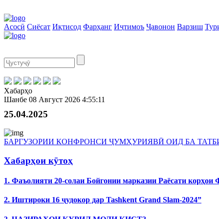
Асосӣ
Сиёсат
Иқтисод
Фарҳанг
Иҷтимоъ
Ҷавонон
Варзиш
Тур
Хабарҳо
Шанбе
08 Август 2026
4:55:11
25.04.2025
БАРГУЗОРИИ КОНФРОНСИ ҶУМҲУРИЯВӢ ОИД БА ТАТ
Хабарҳои кӯтоҳ
1. Фаъолияти 20-солаи Бойгонии марказии Раёсати корҳои
2. Иштироки 16 ҷудокор дар Tashkent Grand Slam-2024”