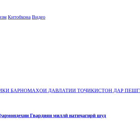
изм
Китобхона
Видео
БИҚИ БАРНОМАҲОИ ДАВЛАТИИ ТОҶИКИСТОН ДАР ПЕШГ
 Фармондеҳии Гвардияи миллӣ натиҷагирӣ шуд