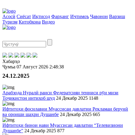
Асосӣ
Сиёсат
Иқтисод
Фарҳанг
Иҷтимоъ
Ҷавонон
Варзиш
Туризм
Китобхона
Видео
Хабарҳо
Ҷумъа
07 Август 2026
2:48:38
24.12.2025
Арабзода Нуралӣ раиси Федератсияи тенниси рӯи мизи
Тоҷикистон интихоб шуд
24 Декабр 2025
1148
Ифтитоҳи фосилавии Муассисаи давлатии Рекламаи берунӣ
ва ороиши шаҳри Душанбе
24 Декабр 2025
665
Ифтитоҳи бинои нави Муассисаи давлатии “Телевизиони
Душанбе”
24 Декабр 2025
877