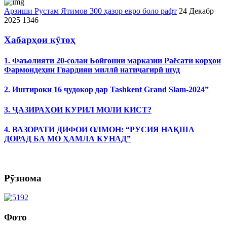
Арзиши Рустам Ятимов 300 ҳазор евро боло рафт
24 Декабр
2025
1346
Хабарҳои кӯтоҳ
1. Фаъолияти 20-солаи Бойгонии марказии Раёсати корҳои
Фармондеҳии Гвардияи миллӣ натиҷагирӣ шуд
2. Иштироки 16 ҷудокор дар Tashkent Grand Slam-2024”
3. ҶАЗИРАҲОИ КУРИЛ МОЛИ КИСТ?
4. ВАЗОРАТИ ДИФОИ ОЛМОН: “РУСИЯ НАҚША
ДОРАД БА МО ҲАМЛА КУНАД”
Рӯзнома
Фото