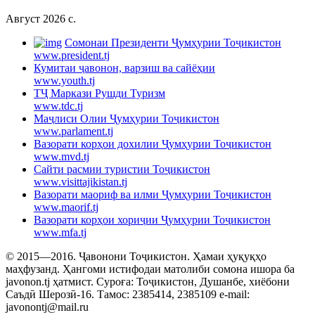
Август 2026 c.
Cомонаи Президенти Ҷумҳурии Тоҷикистон
www.president.tj
Кумитаи ҷавонон, варзиш ва сайёҳии
www.youth.tj
ТҶ Маркази Рушди Туризм
www.tdc.tj
Маҷлиси Олии Ҷумҳурии Тоҷикистон
www.parlament.tj
Вазорати корҳои дохилии Ҷумҳурии Тоҷикистон
www.mvd.tj
Сайти расмии туристии Тоҷикистон
www.visittajikistan.tj
Вазорати маориф ва илми Ҷумҳурии Тоҷикистон
www.maorif.tj
Вазорати корҳои хориҷии Ҷумҳурии Тоҷикистон
www.mfa.tj
© 2015—2016. Ҷавонони Тоҷикистон. Ҳамаи ҳуқуқҳо
маҳфузанд. Ҳангоми истифодаи матолиби сомона ишора ба
javonon.tj ҳатмист. Суроға: Тоҷикистон, Душанбе, хиёбони
Саъдӣ Шерозӣ-16. Тамос: 2385414, 2385109 e-mail:
javonontj@mail.ru