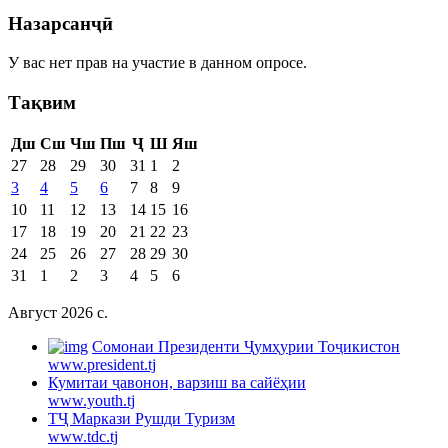
Назарсанҷӣ
У вас нет прав на участие в данном опросе.
Тақвим
Дш
Сш
Чш
Пш
Ҷ
Ш
Яш
27
28
29
30
31
1
2
3
4
5
6
7
8
9
10
11
12
13
14
15
16
17
18
19
20
21
22
23
24
25
26
27
28
29
30
31
1
2
3
4
5
6
Август 2026 c.
Cомонаи Президенти Ҷумҳурии Тоҷикистон
www.president.tj
Кумитаи ҷавонон, варзиш ва сайёҳии
www.youth.tj
ТҶ Маркази Рушди Туризм
www.tdc.tj