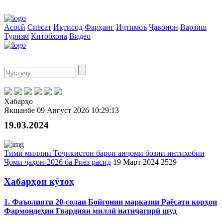
Асосӣ
Сиёсат
Иқтисод
Фарҳанг
Иҷтимоъ
Ҷавонон
Варзиш
Туризм
Китобхона
Видео
Хабарҳо
Якшанбе
09 Август 2026
10:29:13
19.03.2024
Тими миллии Тоҷикистон барои анҷоми бозии интихобии
Ҷоми ҷаҳон-2026 ба Риёз расид
19 Март 2024
2529
Хабарҳои кӯтоҳ
1. Фаъолияти 20-солаи Бойгонии марказии Раёсати корҳои
Фармондеҳии Гвардияи миллӣ натиҷагирӣ шуд