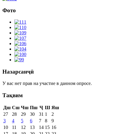
Фото
Назарсанҷӣ
У вас нет прав на участие в данном опросе.
Тақвим
Дш
Сш
Чш
Пш
Ҷ
Ш
Яш
27
28
29
30
31
1
2
3
4
5
6
7
8
9
10
11
12
13
14
15
16
17
18
19
20
21
22
23