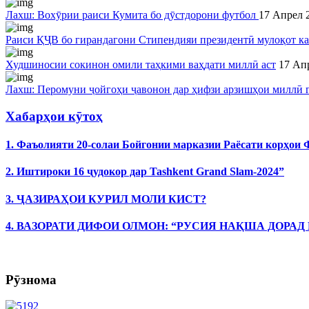
Лахш: Вохӯрии раиси Кумита бо дӯстдорони футбол
17 Апрел 
Раиси ҚҶВ бо гирандагони Стипендияи президентӣ мулоқот к
Худшиносии сокинон омили таҳкими ваҳдати миллӣ аст
17 Ап
Лахш: Перомуни ҷойгоҳи ҷавонон дар ҳифзи арзишҳои миллӣ 
Хабарҳои кӯтоҳ
1. Фаъолияти 20-солаи Бойгонии марказии Раёсати корҳои
2. Иштироки 16 ҷудокор дар Tashkent Grand Slam-2024”
3. ҶАЗИРАҲОИ КУРИЛ МОЛИ КИСТ?
4. ВАЗОРАТИ ДИФОИ ОЛМОН: “РУСИЯ НАҚША ДОРАД
Рӯзнома