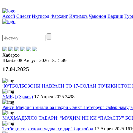
Асосӣ
Сиёсат
Иқтисод
Фарҳанг
Иҷтимоъ
Ҷавонон
Варзиш
Тур
Хабарҳо
Шанбе
08 Август 2026
18:15:49
17.04.2025
ФУТБОЛБОЗОНИ НАВРАСИ ТО 17-СОЛАИ ТОҶИКИСТОН 
УМЕД (Ҳикоя)
17 Апрел 2025
2498
Раиси Маҷлиси миллӣ ба шаҳри Санкт-Петербург сафар намуд
МАҲМАДУЛЛО ТАБАРӢ: “МУҲИМ ИН КИ “ПАРАСТУ” БОШ
Татбиқи сифатноки ҷадвалҳо дар Тоҷикобод
17 Апрел 2025
161