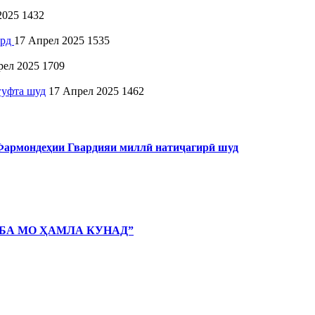
2025
1432
ард
17 Апрел 2025
1535
рел 2025
1709
гуфта шуд
17 Апрел 2025
1462
 Фармондеҳии Гвардияи миллӣ натиҷагирӣ шуд
 БА МО ҲАМЛА КУНАД”