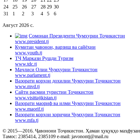
24
25
26
27
28
29
30
31
1
2
3
4
5
6
Август 2026 c.
Cомонаи Президенти Ҷумҳурии Тоҷикистон
www.president.tj
Кумитаи ҷавонон, варзиш ва сайёҳии
www.youth.tj
ТҶ Маркази Рушди Туризм
www.tdc.tj
Маҷлиси Олии Ҷумҳурии Тоҷикистон
www.parlament.tj
Вазорати корҳои дохилии Ҷумҳурии Тоҷикистон
www.mvd.tj
Сайти расмии туристии Тоҷикистон
www.visittajikistan.tj
Вазорати маориф ва илми Ҷумҳурии Тоҷикистон
www.maorif.tj
Вазорати корҳои хориҷии Ҷумҳурии Тоҷикистон
www.mfa.tj
© 2015—2016. Ҷавонони Тоҷикистон. Ҳамаи ҳуқуқҳо маҳфузанд.
Тамос: 2385414, 2385109 e-mail: javonontj@mail.ru