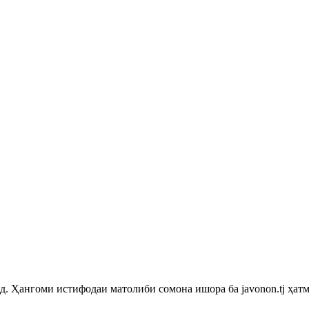
 Ҳангоми истифодаи матолиби сомона ишора ба javonon.tj ҳатм