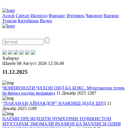
Асосӣ
Сиёсат
Иқтисод
Фарҳанг
Иҷтимоъ
Ҷавонон
Варзиш
Туризм
Китобхона
Видео
Хабарҳо
Шанбе
08 Август 2026
12:56:49
11.12.2025
ЧЕМПИОНАТИ ҶАҲОН ОИД БА БОКС. Муштзанҳои тоҷик
ба финал наздик мешаванд
11 Декабр 2025
1287
“ПАКАНАИ АЙНАКДОР” НАМОИШ ДОДА ШУД
11
Декабр 2025
1109
ПАЁМИ ПРЕЗИДЕНТИ ҶУМҲУРИИ ТОҶИКИСТОН
МУҲТАРАМ ЭМОМАЛӢ РАҲМОН БА МАҶЛИСИ ОЛИИ