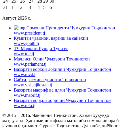
24
25
26
27
28
29
30
31
1
2
3
4
5
6
Август 2026 c.
Cомонаи Президенти Ҷумҳурии Тоҷикистон
www.president.tj
Кумитаи ҷавонон, варзиш ва сайёҳии
www.youth.tj
ТҶ Маркази Рушди Туризм
www.tdc.tj
Маҷлиси Олии Ҷумҳурии Тоҷикистон
www.parlament.tj
Вазорати корҳои дохилии Ҷумҳурии Тоҷикистон
www.mvd.tj
Сайти расмии туристии Тоҷикистон
www.visittajikistan.tj
Вазорати маориф ва илми Ҷумҳурии Тоҷикистон
www.maorif.tj
Вазорати корҳои хориҷии Ҷумҳурии Тоҷикистон
www.mfa.tj
© 2015—2016. Ҷавонони Тоҷикистон. Ҳамаи ҳуқуқҳо
маҳфузанд. Ҳангоми истифодаи матолиби сомона ишора ба
javonon.tj ҳатмист. Суроға: Тоҷикистон, Душанбе, хиёбони