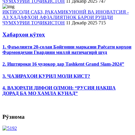
ҶУМҲУРИИ ТОҶИКИСТОН
11 Декабр 2025
747
ИҚТИСОДИ САБЗ, РАҚАМИКУНОНӢ ВА ИНОВАТСИЯ -
АЗ ҲАДАФҲОИ АФЗАЛИЯТНОК БАРОИ РУШДИ
ҶУМҲУРИИ ТОҶИКИСТОН
11 Декабр 2025
715
Хабарҳои кӯтоҳ
1. Фаъолияти 20-солаи Бойгонии марказии Раёсати корҳои
Фармондеҳии Гвардияи миллӣ натиҷагирӣ шуд
2. Иштироки 16 ҷудокор дар Tashkent Grand Slam-2024”
3. ҶАЗИРАҲОИ КУРИЛ МОЛИ КИСТ?
4. ВАЗОРАТИ ДИФОИ ОЛМОН: “РУСИЯ НАҚША
ДОРАД БА МО ҲАМЛА КУНАД”
Рӯзнома