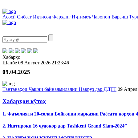
Асосӣ
Сиёсат
Иқтисод
Фарҳанг
Иҷтимоъ
Ҷавонон
Варзиш
Тур
Хабарҳо
Шанбе
08 Август 2026
21:23:46
09.04.2025
Тантанаҳои Ҷашни байналмилалии Наврӯз дар ДДТТ
09 Апрел
Хабарҳои кӯтоҳ
1. Фаъолияти 20-солаи Бойгонии марказии Раёсати корҳои
2. Иштироки 16 ҷудокор дар Tashkent Grand Slam-2024”