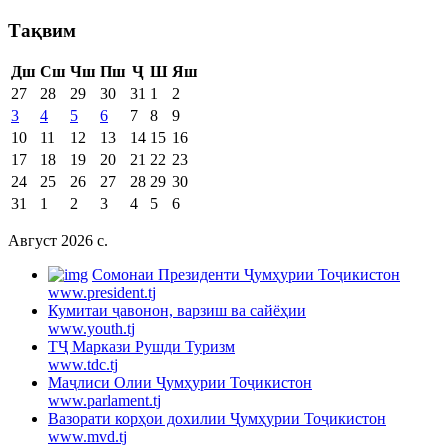
Тақвим
Дш
Сш
Чш
Пш
Ҷ
Ш
Яш
27
28
29
30
31
1
2
3
4
5
6
7
8
9
10
11
12
13
14
15
16
17
18
19
20
21
22
23
24
25
26
27
28
29
30
31
1
2
3
4
5
6
Август 2026 c.
Cомонаи Президенти Ҷумҳурии Тоҷикистон
www.president.tj
Кумитаи ҷавонон, варзиш ва сайёҳии
www.youth.tj
ТҶ Маркази Рушди Туризм
www.tdc.tj
Маҷлиси Олии Ҷумҳурии Тоҷикистон
www.parlament.tj
Вазорати корҳои дохилии Ҷумҳурии Тоҷикистон
www.mvd.tj