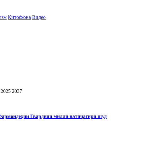
изм
Китобхона
Видео
 2025
2037
 Фармондеҳии Гвардияи миллӣ натиҷагирӣ шуд