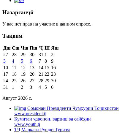
Назарсанҷӣ
У вас нет прав на участие в данном опросе.
Тақвим
Дш
Сш
Чш
Пш
Ҷ
Ш
Яш
27
28
29
30
31
1
2
3
4
5
6
7
8
9
10
11
12
13
14
15
16
17
18
19
20
21
22
23
24
25
26
27
28
29
30
31
1
2
3
4
5
6
Август 2026 c.
Cомонаи Президенти Ҷумҳурии Тоҷикистон
www.president.tj
Кумитаи ҷавонон, варзиш ва сайёҳии
www.youth.tj
ТҶ Маркази Рушди Туризм