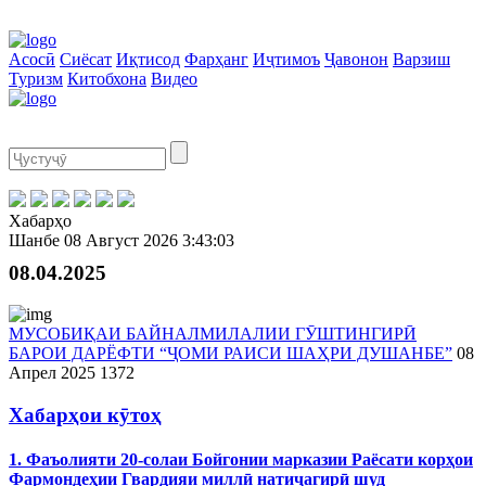
Асосӣ
Сиёсат
Иқтисод
Фарҳанг
Иҷтимоъ
Ҷавонон
Варзиш
Туризм
Китобхона
Видео
Хабарҳо
Шанбе
08 Август 2026
3:43:03
08.04.2025
МУСОБИҚАИ БАЙНАЛМИЛАЛИИ ГӮШТИНГИРӢ
БАРОИ ДАРЁФТИ “ҶОМИ РАИСИ ШАҲРИ ДУШАНБЕ”
08
Апрел 2025
1372
Хабарҳои кӯтоҳ
1. Фаъолияти 20-солаи Бойгонии марказии Раёсати корҳои
Фармондеҳии Гвардияи миллӣ натиҷагирӣ шуд