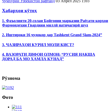
Ҷумҳурии Узбекистон рафтанд
03 Апрел 2025
1593
Хабарҳои кӯтоҳ
1. Фаъолияти 20-солаи Бойгонии марказии Раёсати корҳои
Фармондеҳии Гвардияи миллӣ натиҷагирӣ шуд
2. Иштироки 16 ҷудокор дар Tashkent Grand Slam-2024”
3. ҶАЗИРАҲОИ КУРИЛ МОЛИ КИСТ?
4. ВАЗОРАТИ ДИФОИ ОЛМОН: “РУСИЯ НАҚША
ДОРАД БА МО ҲАМЛА КУНАД”
Рӯзнома
Фото