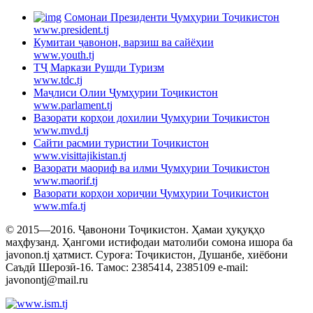
Cомонаи Президенти Ҷумҳурии Тоҷикистон
www.president.tj
Кумитаи ҷавонон, варзиш ва сайёҳии
www.youth.tj
ТҶ Маркази Рушди Туризм
www.tdc.tj
Маҷлиси Олии Ҷумҳурии Тоҷикистон
www.parlament.tj
Вазорати корҳои дохилии Ҷумҳурии Тоҷикистон
www.mvd.tj
Сайти расмии туристии Тоҷикистон
www.visittajikistan.tj
Вазорати маориф ва илми Ҷумҳурии Тоҷикистон
www.maorif.tj
Вазорати корҳои хориҷии Ҷумҳурии Тоҷикистон
www.mfa.tj
© 2015—2016. Ҷавонони Тоҷикистон. Ҳамаи ҳуқуқҳо
маҳфузанд. Ҳангоми истифодаи матолиби сомона ишора ба
javonon.tj ҳатмист. Суроға: Тоҷикистон, Душанбе, хиёбони
Саъдӣ Шерозӣ-16. Тамос: 2385414, 2385109 e-mail:
javonontj@mail.ru