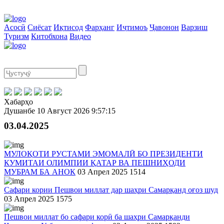
Асосӣ
Сиёсат
Иқтисод
Фарҳанг
Иҷтимоъ
Ҷавонон
Варзиш
Туризм
Китобхона
Видео
Хабарҳо
Душанбе
10 Август 2026
9:57:15
03.04.2025
МУЛОҚОТИ РУСТАМИ ЭМОМАЛӢ БО ПРЕЗИДЕНТИ
КУМИТАИ ОЛИМПИИ ҚАТАР ВА ПЕШНИҲОДИ
МУБРАМ БА АНОК
03 Апрел 2025
1514
Сафари кории Пешвои миллат дар шаҳри Самарқанд оғоз шуд
03 Апрел 2025
1575
Пешвои миллат бо сафари корӣ ба шаҳри Самарқанди