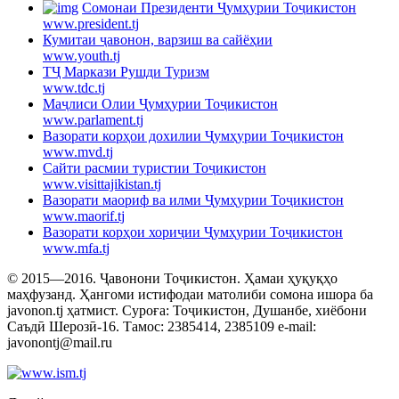
Cомонаи Президенти Ҷумҳурии Тоҷикистон
www.president.tj
Кумитаи ҷавонон, варзиш ва сайёҳии
www.youth.tj
ТҶ Маркази Рушди Туризм
www.tdc.tj
Маҷлиси Олии Ҷумҳурии Тоҷикистон
www.parlament.tj
Вазорати корҳои дохилии Ҷумҳурии Тоҷикистон
www.mvd.tj
Сайти расмии туристии Тоҷикистон
www.visittajikistan.tj
Вазорати маориф ва илми Ҷумҳурии Тоҷикистон
www.maorif.tj
Вазорати корҳои хориҷии Ҷумҳурии Тоҷикистон
www.mfa.tj
© 2015—2016. Ҷавонони Тоҷикистон. Ҳамаи ҳуқуқҳо
маҳфузанд. Ҳангоми истифодаи матолиби сомона ишора ба
javonon.tj ҳатмист. Суроға: Тоҷикистон, Душанбе, хиёбони
Саъдӣ Шерозӣ-16. Тамос: 2385414, 2385109 e-mail:
javonontj@mail.ru