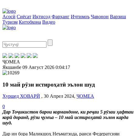
Асосӣ
Сиёсат
Иқтисод
Фарҳанг
Иҷтимоъ
Ҷавонон
Варзиш
Туризм
Китобхона
Видео
ҶОМЕА
Якшанбе
09 Август 2026
0:04:18
10 май рӯзи истироҳатӣ эълон шуд
Хуршед ХОВАРӢ
, 30 Апрел 2024,
ҶОМЕА
0
Дар Тоҷикистон барои кормандоне, ки реҷаи 5 рӯзаи ҳафтаи
корӣ доранд, рӯзи ҷумъа – 10 май истироҳатӣ эълон карда
шуд.
Дар ин бора Маликшоҳ Неъматзода, раиси Федератсияи