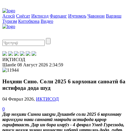
Асосӣ
Сиёсат
Иқтисод
Фарҳанг
Иҷтимоъ
Ҷавонон
Варзиш
Туризм
Китобхона
Видео
ИҚТИСОД
Шанбе
08 Август 2026
2:35:00
Ноҳияи Сино. Соли 2025 6 корхонаи саноатӣ ба
истифода дода шуд
04 Феврал 2026,
ИҚТИСОД
0
Дар ноҳияи Синои шаҳри Душанбе соли 2025 6 корхонаву
коргоҳҳои нави саноатӣ мавриди истифода қарор
гирифтааст. Дар ин бора имрӯз - 4 феврал Умед Гуреззода,
раиси ноҳия зимни нишасти хабарӣ иттилоъ дода, гуфт,