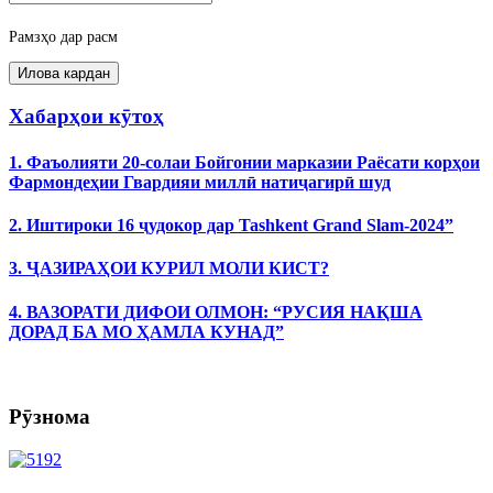
Рамзҳо дар расм
Хабарҳои кӯтоҳ
1. Фаъолияти 20-солаи Бойгонии марказии Раёсати корҳои
Фармондеҳии Гвардияи миллӣ натиҷагирӣ шуд
2. Иштироки 16 ҷудокор дар Tashkent Grand Slam-2024”
3. ҶАЗИРАҲОИ КУРИЛ МОЛИ КИСТ?
4. ВАЗОРАТИ ДИФОИ ОЛМОН: “РУСИЯ НАҚША
ДОРАД БА МО ҲАМЛА КУНАД”
Рӯзнома