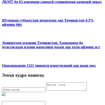
ДКМТ бо 63 корхонаи саноатӣ созишномаи ҳамкорӣ дорад
Шумораи субъектҳои хоҷагидор дар Тоҷикистон 4,3%
афзоиш ёфт
Донишгоҳи аграрии Тоҷикистон. Ҳамкориҳо бо
муассисаҳои илмии мамолики ҷаҳон дар ҳоли афзоиш аст
Ошкоршавии 1321 ҷинояти коррупсионӣ дар шаш моҳ
Эзоҳи худро нависед