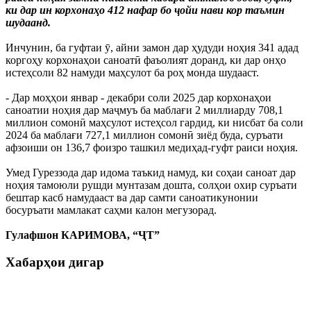
ки дар ин корхонаҳо 412 нафар бо ҷойи нави кор таъмин
шудаанд.
Инчунин, ба гуфтаи ӯ, айни замон дар ҳудуди ноҳия 341 адад
коргоҳу корхонаҳои саноатӣ фаъолият доранд, ки дар онҳо
истеҳсоли 82 намуди маҳсулот ба роҳ монда шудааст.
- Дар моҳҳои январ - декабри соли 2025 дар корхонаҳои
саноатии ноҳия дар маҷмуъ ба маблағи 2 миллиарду 708,1
миллион сомонӣ маҳсулот истеҳсол гардид, ки нисбат ба соли
2024 ба маблағи 727,1 миллион сомонӣ зиёд буда, суръати
афзоиши он 136,7 фоизро ташкил медиҳад-гуфт раиси ноҳия.
Умед Гуреззода дар идома таъкид намуд, ки соҳаи саноат дар
ноҳия тамоюли рушди мунтазам дошта, солҳои охир суръати
бештар касб намудааст ва дар самти саноатикунонии
босуръати мамлакат саҳми калон мегузорад.
Гулафшон КАРИМОВА, “ҶТ”
Хабарҳои дигар