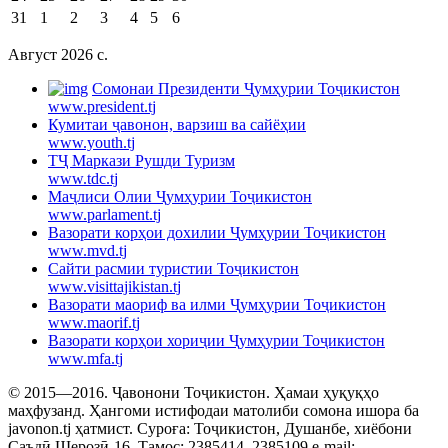
31
1
2
3
4
5
6
Август 2026 c.
Cомонаи Президенти Ҷумҳурии Тоҷикистон
www.president.tj
Кумитаи ҷавонон, варзиш ва сайёҳии
www.youth.tj
ТҶ Маркази Рушди Туризм
www.tdc.tj
Маҷлиси Олии Ҷумҳурии Тоҷикистон
www.parlament.tj
Вазорати корҳои дохилии Ҷумҳурии Тоҷикистон
www.mvd.tj
Сайти расмии туристии Тоҷикистон
www.visittajikistan.tj
Вазорати маориф ва илми Ҷумҳурии Тоҷикистон
www.maorif.tj
Вазорати корҳои хориҷии Ҷумҳурии Тоҷикистон
www.mfa.tj
© 2015—2016. Ҷавонони Тоҷикистон. Ҳамаи ҳуқуқҳо
маҳфузанд. Ҳангоми истифодаи матолиби сомона ишора ба
javonon.tj ҳатмист. Суроға: Тоҷикистон, Душанбе, хиёбони
Саъдӣ Шерозӣ-16. Тамос: 2385414, 2385109 e-mail: