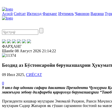
Асосӣ
Сиёсат
Иқтисод
Фарҳанг
Иҷтимоъ
Ҷавонон
Варзиш
Тур
ФАРҲАНГ
Шанбе
08 Август 2026
21:14:23
Боздид аз Бӯстонсаройи беруназшаҳрии Ҳукумат
09 Июл 2025,
СИЁСАТ
0
9 июл дар идомаи сафари давлатии Президенти Ҷумҳурии Қ
мавзеъҳои зебову дилфиреби қароргоҳи беруназшаҳрии “Тако
Президенти кишвар муҳтарам Эмомалӣ Раҳмон, Раиси Маҷлис
муҳтарам Садир Жапаров як гӯшаи сарзамини бостонӣ ва мавз