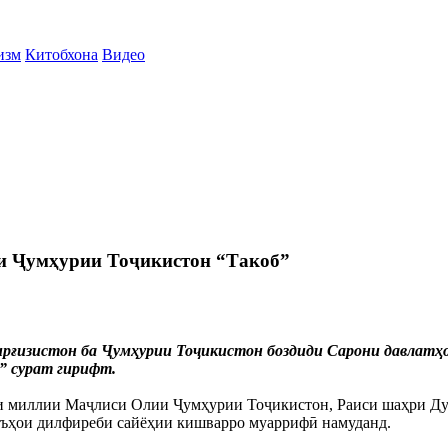
изм
Китобхона
Видео
и Ҷумҳурии Тоҷикистон “Такоб”
ирғизистон ба Ҷумҳурии Тоҷикистон боздиди Сарони давлатҳ
б” сурат гирифт.
и миллии Маҷлиси Олии Ҷумҳурии Тоҷикистон, Раиси шаҳри Ду
еъҳои дилфиреби сайёҳии кишварро муаррифӣ намуданд.