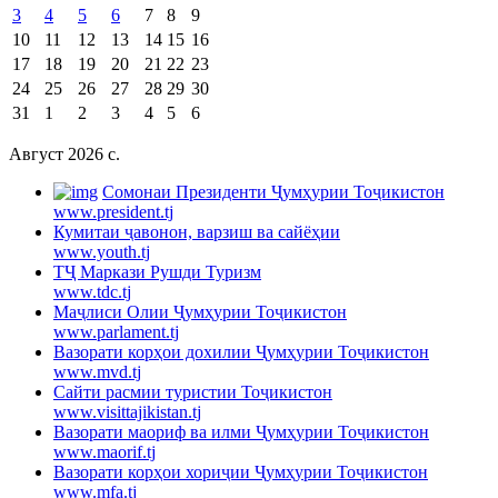
3
4
5
6
7
8
9
10
11
12
13
14
15
16
17
18
19
20
21
22
23
24
25
26
27
28
29
30
31
1
2
3
4
5
6
Август 2026 c.
Cомонаи Президенти Ҷумҳурии Тоҷикистон
www.president.tj
Кумитаи ҷавонон, варзиш ва сайёҳии
www.youth.tj
ТҶ Маркази Рушди Туризм
www.tdc.tj
Маҷлиси Олии Ҷумҳурии Тоҷикистон
www.parlament.tj
Вазорати корҳои дохилии Ҷумҳурии Тоҷикистон
www.mvd.tj
Сайти расмии туристии Тоҷикистон
www.visittajikistan.tj
Вазорати маориф ва илми Ҷумҳурии Тоҷикистон
www.maorif.tj
Вазорати корҳои хориҷии Ҷумҳурии Тоҷикистон
www.mfa.tj