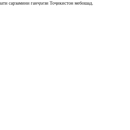
иати сарзамини ганҷхези Тоҷикистон мебошад.