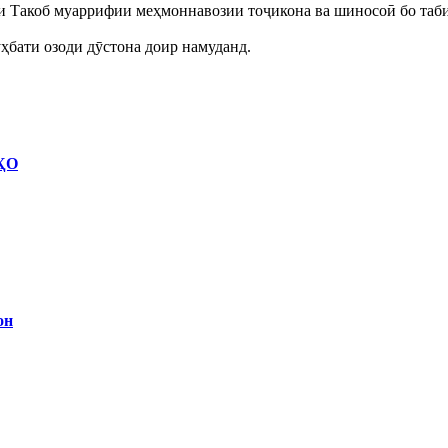
ои Такоб муаррифии меҳмоннавозии тоҷикона ва шиносоӣ бо таб
ҳбати озоди дӯстона доир намуданд.
ҲО
он