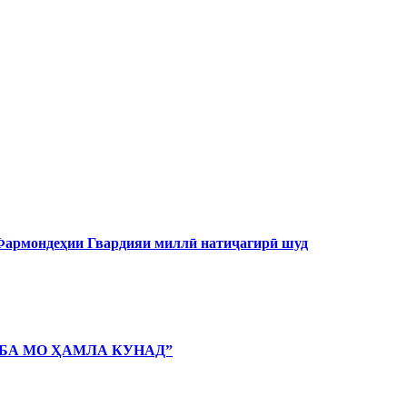
 Фармондеҳии Гвардияи миллӣ натиҷагирӣ шуд
 БА МО ҲАМЛА КУНАД”