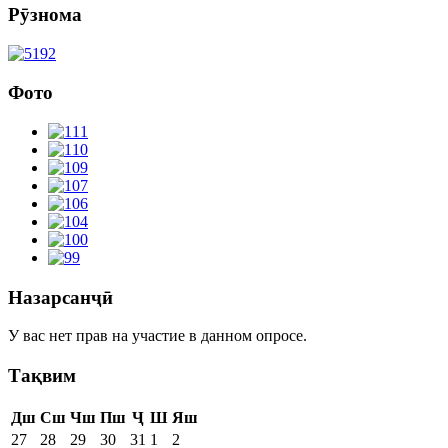
Рӯзнома
Фото
Назарсанҷӣ
У вас нет прав на участие в данном опросе.
Тақвим
Дш
Сш
Чш
Пш
Ҷ
Ш
Яш
27
28
29
30
31
1
2