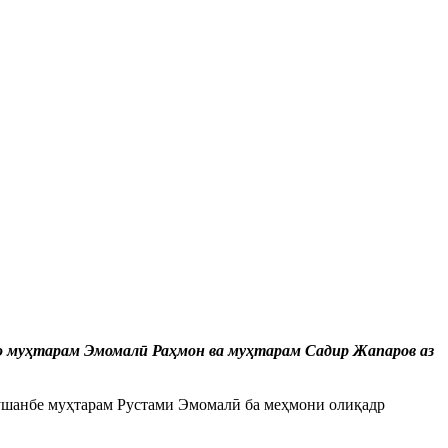
о муҳтарам Эмомалӣ Раҳмон ва муҳтарам Садир Жапаров аз
шанбе муҳтарам Рустами Эмомалӣ ба меҳмони олиқадр