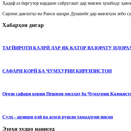
Ҳадаф аз баргузор кардани сайругашт дар мавзеи хушбоду ҳав
Сарони давлатҳо ва Раиси шаҳри Душанбе дар мавзеҳои зебо су
Хабарҳои дигар
ТАҒЙИРОТИ КАДРӢ ДАР ЯК ҚАТОР ВАЗОРАТУ ИДОРА
САФАРИ КОРӢ БА ҶУМҲУРИИ ҚИРҒИЗИСТОН
Оғози сафари кории Пешвои миллат ба Ҷумҳурии Қазоқист
Сулҳ - арзиши олӣ ва асоси рушди тамаддуни инсон
Эзоҳи худро нависед