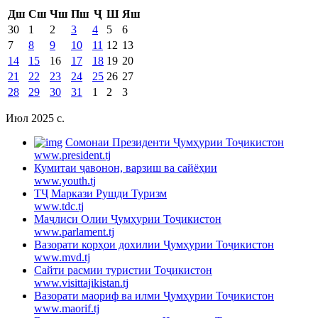
Дш
Сш
Чш
Пш
Ҷ
Ш
Яш
30
1
2
3
4
5
6
7
8
9
10
11
12
13
14
15
16
17
18
19
20
21
22
23
24
25
26
27
28
29
30
31
1
2
3
Июл 2025 c.
Cомонаи Президенти Ҷумҳурии Тоҷикистон
www.president.tj
Кумитаи ҷавонон, варзиш ва сайёҳии
www.youth.tj
ТҶ Маркази Рушди Туризм
www.tdc.tj
Маҷлиси Олии Ҷумҳурии Тоҷикистон
www.parlament.tj
Вазорати корҳои дохилии Ҷумҳурии Тоҷикистон
www.mvd.tj
Сайти расмии туристии Тоҷикистон
www.visittajikistan.tj
Вазорати маориф ва илми Ҷумҳурии Тоҷикистон
www.maorif.tj