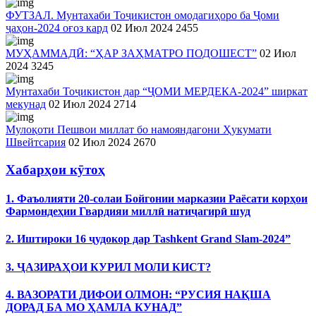
ФУТЗАЛ. Мунтахаби Тоҷикистон омодагиҳоро ба Ҷоми
ҷаҳон-2024 оғоз кард
02 Июл 2024
2455
МУҲАММАДӢ: “ҲАР ЗАҲМАТРО ПОДОШЕСТ”
02 Июл
2024
3245
Мунтахаби Тоҷикистон дар “ҶОМИ МЕРДЕКА-2024” ширкат
мекунад
02 Июл 2024
2714
Мулоқоти Пешвои миллат бо намояндагони Ҳукумати
Швейтсария
02 Июл 2024
2670
Хабарҳои кӯтоҳ
1. Фаъолияти 20-солаи Бойгонии марказии Раёсати корҳои
Фармондеҳии Гвардияи миллӣ натиҷагирӣ шуд
2. Иштироки 16 ҷудокор дар Tashkent Grand Slam-2024”
3. ҶАЗИРАҲОИ КУРИЛ МОЛИ КИСТ?
4. ВАЗОРАТИ ДИФОИ ОЛМОН: “РУСИЯ НАҚША
ДОРАД БА МО ҲАМЛА КУНАД”