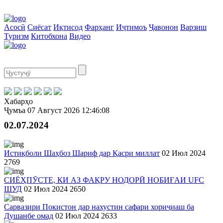
Асосӣ
Сиёсат
Иқтисод
Фарҳанг
Иҷтимоъ
Ҷавонон
Варзиш
Туризм
Китобхона
Видео
Хабарҳо
Ҷумъа
07 Август 2026
12:46:08
02.07.2024
Истиқболи Шаҳбоз Шариф дар Қасри миллат
02 Июл 2024
2769
СИЁҲПӮСТЕ, КИ АЗ ФАҚРУ НОДОРӢ НОБИҒАИ UFC
ШУД
02 Июл 2024
2650
Сарвазири Покистон дар нахустин сафари хориҷиаш ба
Душанбе омад
02 Июл 2024
2633